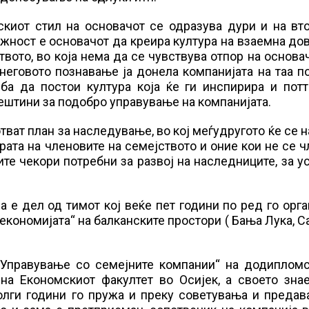
киот стил на основачот се одразува дури и на вто
ажност е основачот да креира култура на взаемна до
вото, во која нема да се чувствува отпор на основа
неговото познавање ја донела компанијата на таа п
еба да постои култура која ќе ги инспирира и пот
ештини за подобро управување на компанијата.
ват план за наследување, во кој меѓудругото ќе се 
рата на членовите на семејството и оние кои не се 
ите чекори потребни за развој на наследниците, за 
оја е дел од тимот кој веќе пет години по ред го орг
кономијата“ на балканските простори ( Бања Лука, С
 „Управување со семејните компании“ на додипломс
на Економскиот факултет во Осијек, а своето зна
олги години го пружа и преку советувања и предав