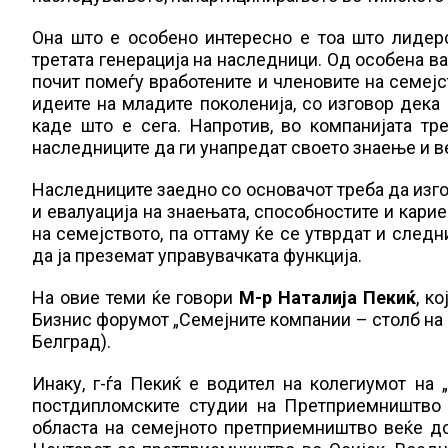
Она што е особено интересно е тоа што лидерс
третата генерација на наследници. Од особена в
почит помеѓу вработените и членовите на семејст
идеите на младите поколенија, со изговор дека 
каде што е сега. Напротив, во компанијата тр
наследниците да ги унапредат своето знаење и в
Наследниците заедно со основачот треба да изгот
и евалуација на знаењата, способностите и карие
на семејството, па оттаму ќе се утврдат и следн
да ја преземат управувачката функција.
На овие теми ќе говори
М-р Наталија Пекиќ
, к
Бизнис форумот „Семејните компании – столб на е
Белград).
Инаку, г-ѓа Пекиќ е водител на колегиумот на
постдипломските студии на Претприемништво 
областа на семејното претприемништво веќе д