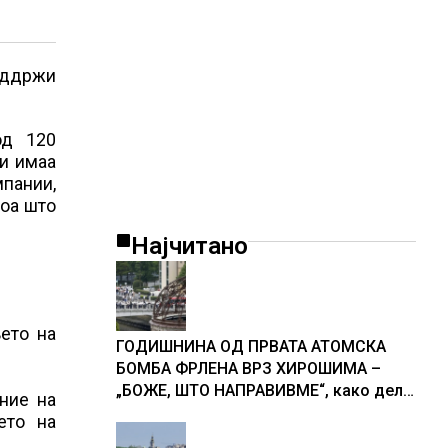
оддржи
од 120
ои имаа
мпании,
тоа што
Најчитано
ето на
ГОДИШНИНА ОД ПРВАТА АТОМСКА
БОМБА ФРЛЕНА ВРЗ ХИРОШИМА –
„БОЖЕ, ШТО НАПРАВИВМЕ“, како дел
ание на
од екипажот во авионот „Енола Геј“ и
ето на
учесниците во бомбардирањето го