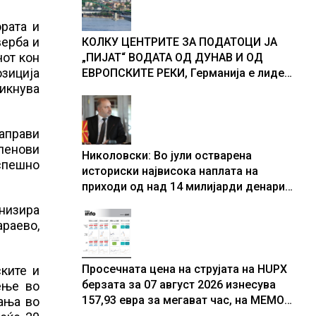
доживуваа овој настан што го
промени текот на историјата
рата и
верба и
КОЛКУ ЦЕНТРИТЕ ЗА ПОДАТОЦИ ЈА
чот кон
„ПИЈАТ“ ВОДАТА ОД ДУНАВ И ОД
озиција
ЕВРОПСКИТЕ РЕКИ, Германија е лидер
тикнува
во Европа по бројот на изградени
центри за податоци
направи
членови
Николовски: Во јули остварена
успешно
историски највисока наплата на
приходи од над 14 милијарди денари
– изградивме систем што испорачува
анизира
резултати
араево,
Просечната цена на струјата на HUPX
ките и
берзата за 07 август 2026 изнесува
ење во
157,93 евра за мегават час, на МЕМО
ања во
153,56 евра за мегават час