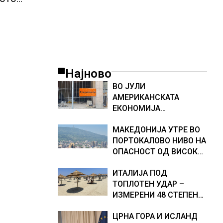
Најново
ВО ЈУЛИ
АМЕРИКАНСКАТА
ЕКОНОМИЈА
НЕОЧЕКУВАНО ИЗГУБИ
МАКЕДОНИЈА УТРЕ ВО
23.000 РАБОТНИ МЕСТА
ПОРТОКАЛОВО НИВО НА
ОПАСНОСТ ОД ВИСОКИ
ТЕМПЕРАТУРИ
ИТАЛИЈА ПОД
ТОПЛОТЕН УДАР –
ИЗМЕРЕНИ 48 СТЕПЕНИ,
МЕТЕОРОЛОЗИТЕ
ЦРНА ГОРА И ИСЛАНД
НАЈАВИЈА НОВИ