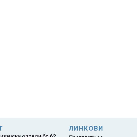
Т
ЛИНКОВИ
тизански одреди бр.62,