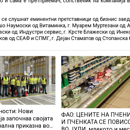
о и сама е претприемач, сопственик на компанија 
а се слушнат еминентни претставници од бизнис зае
ашо Наумоски од Витаминка, г. Муарем Муртезани од 
овски од Индустри сервис, г. Крсте Блажески од Ине
ешков од СЕАФ и СПМГ, г. Дејан Стаматов од Стопанска
ости: Нови
ФАО: ЦЕНИТЕ НА ПЧЕН
ја започнаа својата
И ПЧЕНКАТА СЕ ПОВИС
ална приказна во
ВО ЈУЛИ, млекото и ме