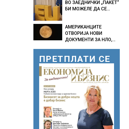
ВО ЗАЕДНИЧКИ „ПАКЕТ“
ПРОГНОЗИ ЗА
БИ МОЖЕЛЕ ДА СЕ
СРЕДИНАТА НА АВГУСТ
ПРИКЛУЧАТ КОН ЕУ
АМЕРИКАНЦИТЕ
ОТВОРИЈА НОВИ
ДОКУМЕНТИ ЗА НЛО,
Федералното биро за
истраги проверувало
ПРЕТПЛАТИ СЕ
снимки за „Големи
темни триаголници со
светла“