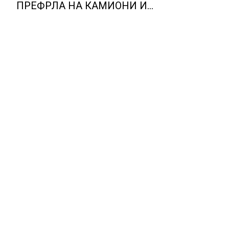
Lidl Логис
ПРЕФРЛА НА КАМИОНИ И
Куманово
ВОЗОВИ, Германија со итни
мерки овозможува
камионџиите да возат и во
недела