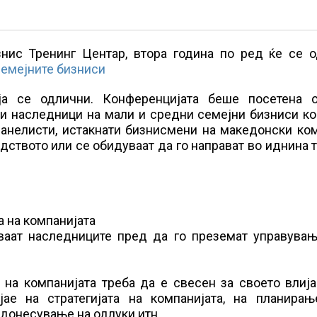
изнис Тренинг Центар, втора година по ред ќе се 
семејните бизниси
ја се одлични. Конференцијата беше посетена 
 и наследници на мали и средни семејни бизниси к
панелисти, истакнати бизнисмени на македонски ко
дството или се обидуваат да го направат во иднина 
а на компанијата
ваат наследниците пред да го преземат управувањ
 на компанијата треба да е свесен за своето влиј
ијае на стратегијата на компанијата, на планирањ
донесување на одлуки итн.