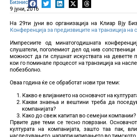
Бизнис
9 јуни, 2016
На 29ти јуни во организација на Клиар Вју Б
Конференција за предизвиците на транзиција на 
Импресиите од минатогодишната конференци
слушатели, поголемиот дел од нив сопственици
можност да ги слушнат искуствата на деветте 
кои го поминале процесот на транзиција на насле
побезболно.
Оваа година ќе се обработат нови три теми:
Какво е влијанието на основачот на културат
Какви знаења и вештини треба да поседу
компанијата?
Како дo свеж капитал во семејни компании?
Првите две теми се тесно поврзани. Основачот
културата на компанијата, зашто таа пак, вл
наследувањето, напартиципирањето во тимското 