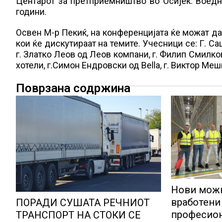
Центарот за претприемништво во Осијек. Воедн
години.
Освен М-р Пекиќ, на конференцијата ќе можат д
кои ќе дискутираат на темите. Учесници се: Г. С
г. Златко Леов од Леов компани, г. Филип Смилк
хотели, г.Симон Ендровски од Bella, г. Виктор М
Поврзана содржина
Нови можн
вработени 
ПОРАДИ СУШАТА РЕЧНИОТ
професион
ТРАНСПОРТ НА СТОКИ СЕ