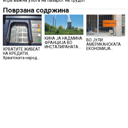
игра важна улога на пазарот на трудот.“
Поврзана содржина
КИНА ЈА НАДМИНА
ВО ЈУЛИ
ФРАНЦИЈА ВО
АМЕРИКАНСКАТА
ИНСТАЛИРАНАТА
ЕКОНОМИЈА
ХРВАТИТЕ ЖИВЕАТ
МОЌНОСТ НА
НЕОЧЕКУВАНО
НА КРЕДИТИ,
НУКЛЕАРНИТЕ
ИЗГУБИ 23.000
Хрватската народна
ЦЕНТРАЛИ
РАБОТНИ МЕСТА
банка ги заострува
правилата за
кредитирање и
предупредува на
зголемени ризици
во финансискиот
систем