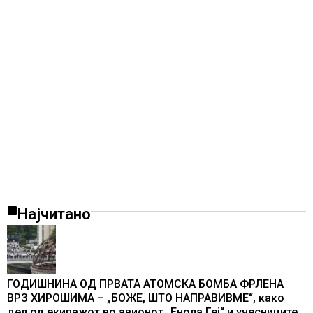
Најчитано
ГОДИШНИНА ОД ПРВАТА АТОМСКА БОМБА ФРЛЕНА
ВРЗ ХИРОШИМА – „БОЖЕ, ШТО НАПРАВИВМЕ“, како
дел од екипажот во авионот „Енола Геј“ и учесниците