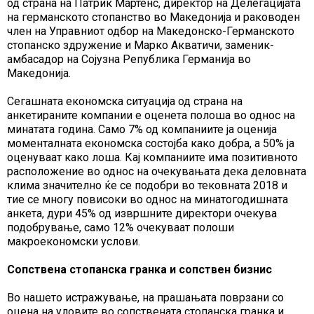
од страна на Патрик Мартенс, директор на Делегацијата
на германското стопанство во Македонија и раководен
член на Управниот одбор на Македонско-Германското
стопанско здружение и Марко Акватичи, заменик-
амбасадор на Сојузна Република Германија во
Македонија.
Сегашната економска ситуација од страна на
анкетираните компании е оценета полоша во однос на
минатата година. Само 7% од компаниите ја оценија
моменталната економска состојба како добра, а 50% ја
оценуваат како лоша. Кај компаниите има позитивното
расположение во однос на очекувањата дека деловната
клима значително ќе се подобри во тековната 2018 и
тие се многу повисоки во однос на минатогодишната
анкета, дури 45% од извршните директори очекува
подобрување, само 12% очекуваат полоши
макроекономски услови.
Сопствена стопанска гранка и сопствен бизнис
Во нашето истражување, на прашањата поврзани со
оцена на уловите во сопствената стопанска гранка и