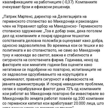
квалификациите на работниците (-0,37). Компаниите
очекуваат брзи и ефикасни решенија.
„Патрик Мартенс, директор на Делегацијата на
германското стопанство во Македонија и раководен
член на Управниот одбор на Македонско- Германското
стопанско здружение: „Тоа е добар знак, дека поголем
дел од компаниите и покрај одредени тешкотии
сопствената деловна положба ја оценуваат како добра,
односно задоволителна. Во времиња кои се тешки и во
политиката и во стопанството, не само во Македонија
туку и насекаде во светот, важна е стабилноста и
сигурноста на сопствената фирма. Годинава, некој од
факторите кои минатите години беа оценети како
негативни се подобрени но повторно, испитаниците не
се задоволни одсузбивањето на корупцијата и
криминалот, правната сигурност и ефикасноста на
јавната администрација. И покрај наведените проблеми,
сепак е охрабрувачки фактот дека 72% од компаниите
кои работат во Македонија повторно би инвестирале во
Македонија.Во земјата работат повеќе од 200 компании
со германски капитал кои вработуваат 20.000 лица, што