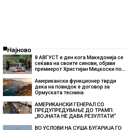
Најново
8 АВГУСТ е ден кога Македонија се
сеќава на своите синови, објави
премиерот Христијан Мицкоски по
повод 25 годишнината од
загинувањето на десетмината
Американски функционер тврди
прилепски бранители
дека на повидок е договор за
Ормуската теснина
АМЕРИКАНСКИ ГЕНЕРАЛ СО
ПРЕДУПРЕДУВАЊЕ ДО ТРАМП:
„ВОЈНАТА НЕ ДАВА РЕЗУЛТАТИ“
ВО УСЛОВИ НА СУША БУГАРИЈА ГО