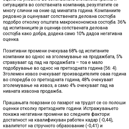
ситуацијата во сопствената компанија, резултатите се
многу слични на оние од минатата година. Компаниите
редовно ја оценуваат сопствената деловна состојба
подобро отколку општата макроекономска состојба. 36%
од испитаниците ја оценија сопствената деловна
состојба како добра, додека само 10% дадоа негативна
оценка.
Позитивни промени очекуваа 68% од испитаните
компании во однос на зголемување на продажбата, 5%
стравуваат од пад на продажбата – тоа е мало
подобрување во однос на претходната година (56: 4).
Зголемен извоз очекуваат производителите оваа година
во споредба со претходната година, 48% очекуваат
зголемување на извоз, а само 4% очекуваат пад на
нивната извозна продажба
.
Прашањата поврзани со пазарот на трудот се со полоши
оценки отколку претходните години. Истражувањето
покажа негативни промени во следните фактори:
достапност на квалификуван работен кадар (-0,44),
квалитетот на стручното образование (-0,41) и