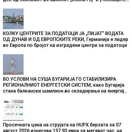
во бомбардирањето го доживуваа овој настан што го
промени текот на историјата
КОЛКУ ЦЕНТРИТЕ ЗА ПОДАТОЦИ ЈА „ПИЈАТ“ ВОДАТА
ОД ДУНАВ И ОД ЕВРОПСКИТЕ РЕКИ, Германија е лидер
во Европа по бројот на изградени центри за податоци
ВО УСЛОВИ НА СУША БУГАРИЈА ГО СТАБИЛИЗИРА
РЕГИОНАЛНИОТ ЕНЕРГЕТСКИ СИСТЕМ, како Бугарија
стана балкански шампион во складирање на енергија
од батерии
Просечната цена на струјата на HUPX берзата за 07
август 2026 изнесува 157,93 евра за мегават час, на