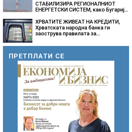
СТАБИЛИЗИРА РЕГИОНАЛНИОТ
ЕНЕРГЕТСКИ СИСТЕМ, како Бугарија
стана балкански шампион во
складирање на енергија од батерии
ХРВАТИТЕ ЖИВЕАТ НА КРЕДИТИ,
Хрватската народна банка ги
заострува правилата за
кредитирање и предупредува на
зголемени ризици во финансискиот
систем
ПРЕТПЛАТИ СЕ