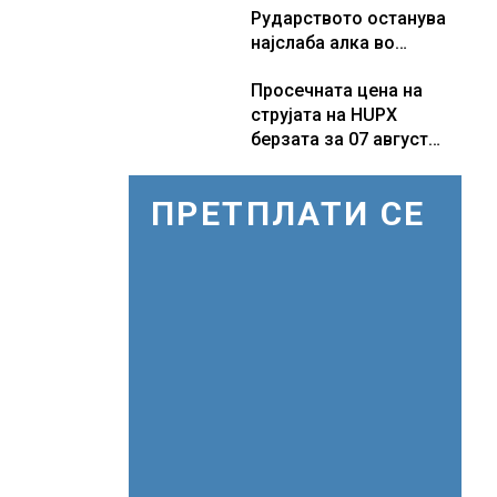
Рударството останува
бележат пониски цени
најслаба алка во
индустријата и покрај
Просечната цена на
потенцијалот за нови
струјата на HUPX
инвестиции
берзата за 07 август
2026 изнесува 157,93
евра за мегават час, на
ПРЕТПЛАТИ СЕ
МЕМО 153,56 евра за
мегават час