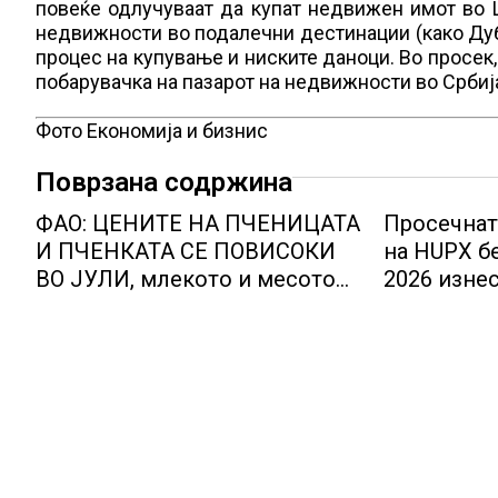
повеќе одлучуваат да купат недвижен имот во Цр
недвижности во подалечни дестинации (како Дуб
процес на купување и ниските даноци. Во просек,
побарувачка на пазарот на недвижности во Србија
Фото Економија и бизнис
Поврзана содржина
ФАО: ЦЕНИТЕ НА ПЧЕНИЦАТА
Просечната
И ПЧЕНКАТА СЕ ПОВИСОКИ
на HUPX бе
ВО ЈУЛИ, млекото и месото
2026 изнес
бележат пониски цени
мегават ча
евра за ме