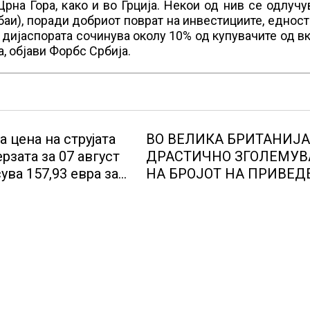
на Гора, како и во Грција. Некои од нив се одлучу
аи), поради добриот поврат на инвестициите, еднос
 дијаспората сочинува околу 10% од купувачите од в
, објави Форбс Србија.
 цена на струјата
ВО ВЕЛИКА БРИТАНИЈА
рзата за 07 август
ДРАСТИЧНО ЗГОЛЕМУ
ува 157,93 евра за
НА БРОЈОТ НА ПРИВЕД
с, на МЕМО 153,56
РАБОТНИЦИ НА ЦРНО
гават час