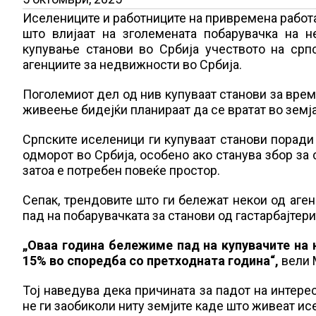
Иселениците и работниците на привремена работа 
што влијаат на зголемената побарувачка на 
купување станови во Србија учеството на српс
агенциите за недвижности во Србија.
Поголемиот дел од нив купуваат станови за време
живеење бидејќи планираат да се вратат во земј
Српските иселеници ги купуваат станови поради 
одморот во Србија, особено ако станува збор за 
затоа е потребен повеќе простор.
Сепак, трендовите што ги бележат некои од аген
пад на побарувачката за станови од гастарбајтери
„Оваа година бележиме пад на купувачите на 
15% во споредба со претходната година“,
вели 
Тој наведува дека причината за падот на интерес
не ги заобиколи ниту земјите каде што живеат исе