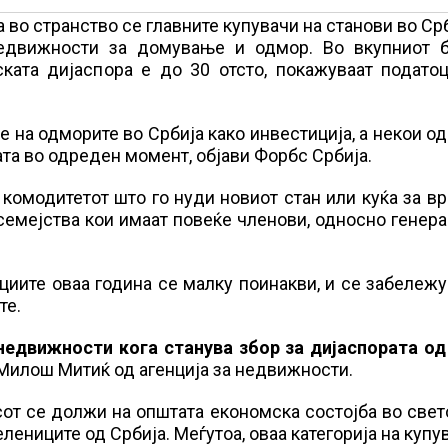
во странство се главните купувачи на станови во Срб
недвижности за домување и одмор. Во вкупниот б
ката дијаспора е до 30 отсто, покажуваат податоц
 на одморите во Србија како инвестиција, а некои од
ата во одреден момент, објави Форбс Србија.
комодитетот што го нуди новиот стан или куќа за в
семејства кои имаат повеќе членови, односно генера
циите оваа година се малку поинакви, и се забележ
те.
недвижности кога станува збор за дијаспората од
Милош Митиќ од агенција за недвижности.
от се должи на општата економска состојба во свето
лениците од Србија. Меѓутоа, оваа категорија на купу