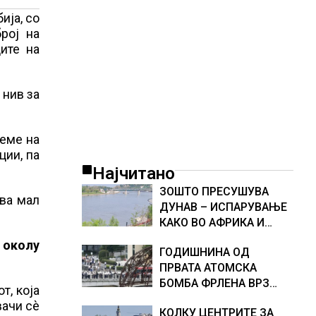
ија, со
рој на
ите на
 нив за
реме на
ции, па
Најчитано
ЗОШТО ПРЕСУШУВА
ува мал
ДУНАВ – ИСПАРУВАЊЕ
КАКО ВО АФРИКА И
НАМАЛЕН ДОТОК НА
 околу
ГОДИШНИНА ОД
ВОДА, објаснување на
ПРВАТА АТОМСКА
хидрогеолог од Србија
БОМБА ФРЛЕНА ВРЗ
т, која
ХИРОШИМА – „БОЖЕ,
вачи сè
КОЛКУ ЦЕНТРИТЕ ЗА
ШТО НАПРАВИВМЕ“,