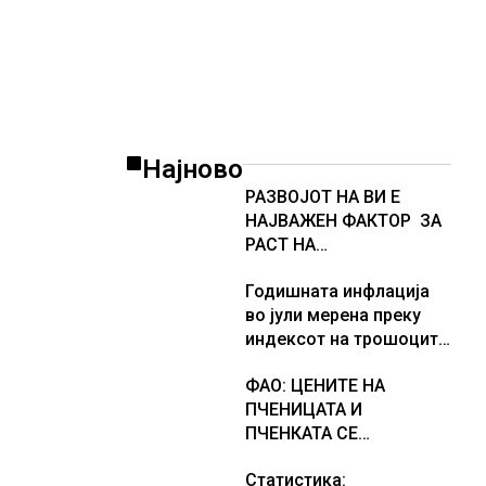
Најново
РАЗВОЈОТ НА ВИ Е
НАЈВАЖЕН ФАКТОР ЗА
РАСТ НА
АМЕРИКАНСКАТА
Годишната инфлација
ЕКОНОМИЈА
во јули мерена преку
индексот на трошоците
на живот изнесува 2.3 %
ФАО: ЦЕНИТЕ НА
ПЧЕНИЦАТА И
ПЧЕНКАТА СЕ
ПОВИСОКИ ВО ЈУЛИ,
Статистика:
млекото и месото