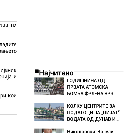
рии на
ладите
ирањето
лијание
Најчитано
онија и
ГОДИШНИНА ОД
ПРВАТА АТОМСКА
БОМБА ФРЛЕНА ВРЗ
ери кои
ХИРОШИМА – „БОЖЕ,
КОЛКУ ЦЕНТРИТЕ ЗА
ШТО НАПРАВИВМЕ“,
ПОДАТОЦИ ЈА „ПИЈАТ“
како дел од екипажот
ВОДАТА ОД ДУНАВ И
во авионот „Енола Геј“ и
ОД ЕВРОПСКИТЕ РЕКИ,
учесниците во
Николовски: Во јули
Германија е лидер во
бомбардирањето го