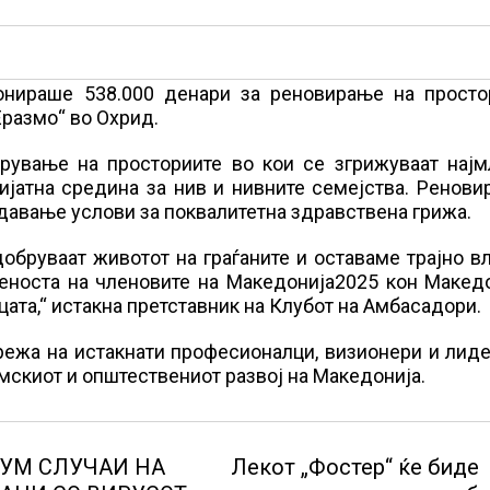
онираше 538.000 денари за реновирање на просто
Еразмо“ во Охрид.
брување на просториите во кои се згрижуваат најм
ијатна средина за нив и нивните семејства. Ренов
давање услови за поквалитетна здравствена грижа.
обруваат животот на граѓаните и оставаме трајно в
теноста на членовите на Македонија2025 кон Макед
цата,“ истакна претставник на Клубот на Амбасадори.
режа на истакнати професионалци, визионери и лид
мскиот и општествениот развој на Македонија.
УМ СЛУЧАИ НА
Лекот „Фостер“ ќе биде