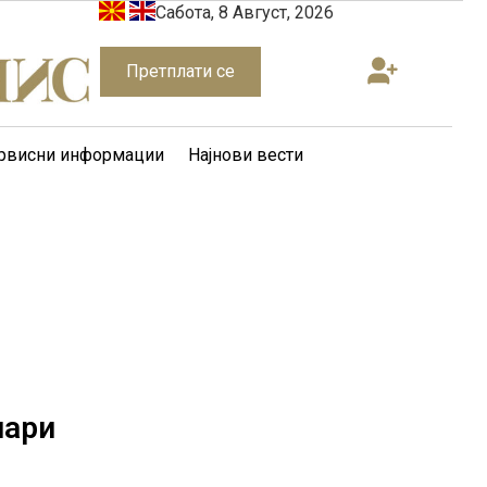
Сабота, 8 Август, 2026
Претплати се
рвисни информации
Најнови вести
нари