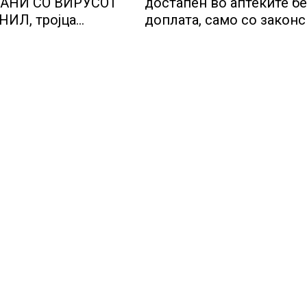
АНИ СО ВИРУСОТ
достапен во аптеките бе
ИЛ, тројца
доплата, само со закон
се во критична
утврдената партиципаци