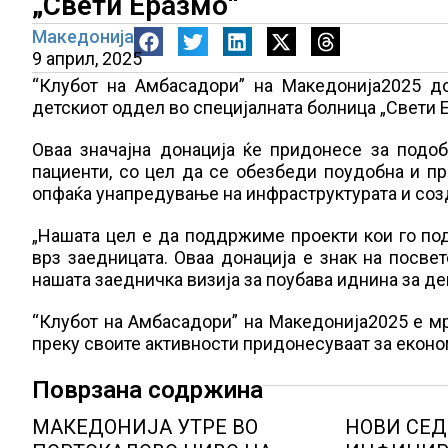
„Свети Еразмо“
Македонија
9 април, 2025
“Клубот на Амбасадори” на Македонија2025 д
детскиот оддел во специјалната болница „Свети 
Оваа значајна донација ќе придонесе за подо
пациенти, со цел да се обезбеди поудобна и пр
опфаќа унапредување на инфраструктурата и соз
„Нашата цел е да поддржиме проекти кои го под
врз заедницата. Оваа донација е знак на посве
нашата заедничка визија за поубава иднина за де
“Клубот на Амбасадори” на Македонија2025 е м
преку своите активности придонесуваат за еконо
Поврзана содржина
МАКЕДОНИЈА УТРЕ ВО
НОВИ СЕД