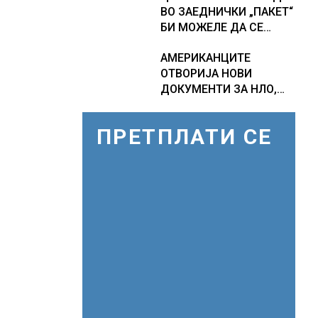
ВО ЗАЕДНИЧКИ „ПАКЕТ“
ПРОГНОЗИ ЗА
БИ МОЖЕЛЕ ДА СЕ
СРЕДИНАТА НА АВГУСТ
ПРИКЛУЧАТ КОН ЕУ
АМЕРИКАНЦИТЕ
ОТВОРИЈА НОВИ
ДОКУМЕНТИ ЗА НЛО,
Федералното биро за
истраги проверувало
ПРЕТПЛАТИ СЕ
снимки за „Големи
темни триаголници со
светла“