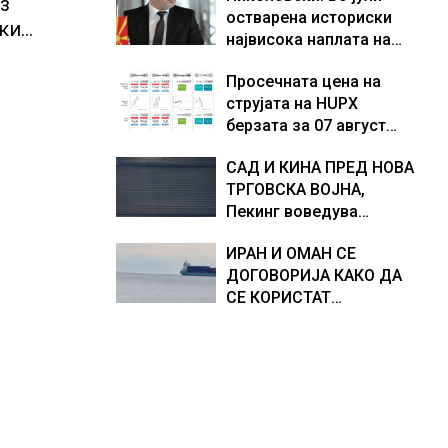
з
остварена историски
Европа по бројот на
доживуваа овој настан
ски
највисока наплата на
изградени центри за
што го промени текот
ја
приходи од над 14
податоци
на историјата
Просечната цена на
милијарди денари –
струјата на HUPX
изградивме систем што
берзата за 07 август
испорачува резултати
2026 изнесува 157,93
САД И КИНА ПРЕД НОВА
евра за мегават час, на
ТРГОВСКА ВОЈНА,
МЕМО 153,56 евра за
Пекинг воведува
мегават час
контрамерки против
ИРАН И ОМАН СЕ
американски компании
ДОГОВОРИЈА КАКО ДА
и организации
СЕ КОРИСТАТ
ПОМОРСКИТЕ
КОРИДОРИ ЗА
БРОДОВИТЕ НИЗ
ОРМУСКАТА ТЕСНИНА