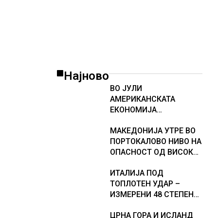
Најново
ВО ЈУЛИ
АМЕРИКАНСКАТА
ЕКОНОМИЈА
НЕОЧЕКУВАНО ИЗГУБИ
МАКЕДОНИЈА УТРЕ ВО
23.000 РАБОТНИ МЕСТА
ПОРТОКАЛОВО НИВО НА
ОПАСНОСТ ОД ВИСОКИ
ТЕМПЕРАТУРИ
ИТАЛИЈА ПОД
ТОПЛОТЕН УДАР –
ИЗМЕРЕНИ 48 СТЕПЕНИ,
МЕТЕОРОЛОЗИТЕ
ЦРНА ГОРА И ИСЛАНД
НАЈАВИЈА НОВИ