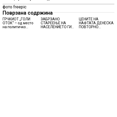
фото freepic
Поврзана содржина
ГРЧКИОТ „ГОЛИ
ЗАБРЗАНО
ЦЕНИТЕ НА
ОТОК“ – од место
СТАРЕЕЊЕ НА
НАФТАТА ДЕНЕСКА
на политичко
НАСЕЛЕНИЕТО ГИ
ПОВТОРНО
прогонство до
ЗАГРОЗУВА
ПОРАСНАА
морско светилиште
ПЕНЗИСКИТЕ
СИСТЕМИ ВО
ЕВРОПА и
долгорочниот
економски раст