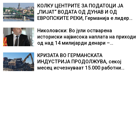
учесниците во бомбардирањето го
КОЛКУ ЦЕНТРИТЕ ЗА ПОДАТОЦИ ЈА
доживуваа овој настан што го промени
„ПИЈАТ“ ВОДАТА ОД ДУНАВ И ОД
текот на историјата
ЕВРОПСКИТЕ РЕКИ, Германија е лидер
во Европа по бројот на изградени
центри за податоци
Николовски: Во јули остварена
историски највисока наплата на приходи
од над 14 милијарди денари –
изградивме систем што испорачува
резултати
КРИЗАТА ВО ГЕРМАНСКАТА
ИНДУСТРИЈА ПРОДОЛЖУВА, секој
месец исчезнуваат 15.000 работни
места