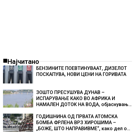
Најчитано
БЕНЗИНИТЕ ПОЕВТИНУВААТ, ДИЗЕЛОТ
ПОСКАПУВА, НОВИ ЦЕНИ НА ГОРИВАТА
ЗОШТО ПРЕСУШУВА ДУНАВ –
ИСПАРУВАЊЕ КАКО ВО АФРИКА И
НАМАЛЕН ДОТОК НА ВОДА, објаснување
на хидрогеолог од Србија
ГОДИШНИНА ОД ПРВАТА АТОМСКА
БОМБА ФРЛЕНА ВРЗ ХИРОШИМА –
„БОЖЕ, ШТО НАПРАВИВМЕ“, како дел од
екипажот во авионот „Енола Геј“ и