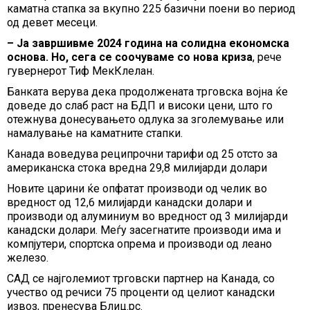
каматна стапка за вкупно 225 базични поени во период
од девет месеци.
– Ја завршивме 2024 година на солидна економска
основа. Но, сега се соочуваме со нова криза
, рече
гувернерот Тиф МекКлелан.
Банката верува дека продолжената трговска војна ќе
доведе до слаб раст на БДП и високи цени, што го
отежнува донесувањето одлука за зголемување или
намалување на каматните стапки.
Канада воведува реципрочни тарифи од 25 отсто за
американска стока вредна 29,8 милијарди долари
Новите царини ќе опфатат производи од челик во
вредност од 12,6 милијарди канадски долари и
производи од алуминиум во вредност од 3 милијарди
канадски долари. Меѓу засегнатите производи има и
компјутери, спортска опрема и производи од леано
железо.
САД се најголемиот трговски партнер на Канада, со
учество од речиси 75 проценти од целиот канадски
извоз, пренесува Блиц.рс.