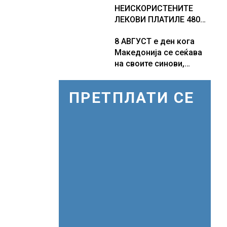
НЕИСКОРИСТЕНИТЕ
ЛЕКОВИ ПЛАТИЛЕ 480
МИЛИОНИ ФУНТИ,
8 АВГУСТ е ден кога
повик до пациентите да
Македонија се сеќава
бараат само лекови
на своите синови,
што навистина им се
објави премиерот
потребни
Христијан Мицкоски по
ПРЕТПЛАТИ СЕ
повод 25 годишнината
од загинувањето на
десетмината прилепски
бранители