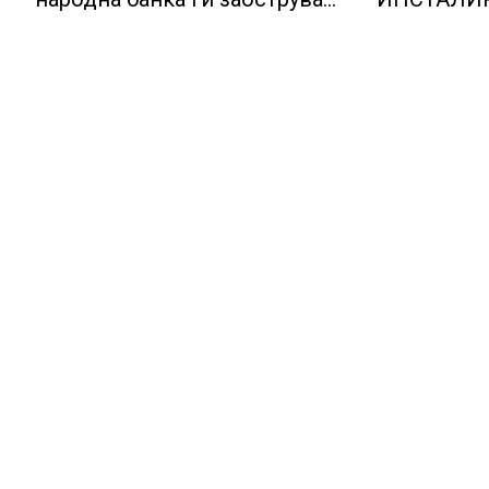
правилата за кредитирање и
НА НУКЛ
предупредува на зголемени
ЦЕНТРАЛ
ризици во финансискиот
систем