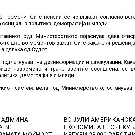
з промени. Сите пензии се исплаќаат согласно важ
социјална политика, демографија и млади.
ставниот суд, Министерството појаснува дека отво
ите што во моментов важат. Сите законски решенија
на одлука од Судот.
 подлегнуваат на дезинформации и шпекулации. Как
биде навремено и транспарентно соопштена, се в
литика, демографија и млади.
скиот систем, велат од Министерството, остануваа
 НАДМИНА
ВО ЈУЛИ АМЕРИКАНСК
А ВО
ЕКОНОМИЈА НЕОЧЕКУВ
РАНАТА МОЌНОСТ
ИЗГУБИ 23.000 РАБОТН