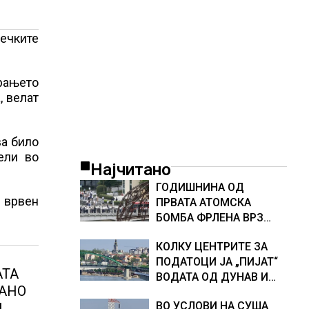
ечките
рањето
, велат
ва било
ели во
Најчитано
ГОДИШНИНА ОД
т врвен
ПРВАТА АТОМСКА
БОМБА ФРЛЕНА ВРЗ
ХИРОШИМА – „БОЖЕ,
КОЛКУ ЦЕНТРИТЕ ЗА
ШТО НАПРАВИВМЕ“,
ПОДАТОЦИ ЈА „ПИЈАТ“
како дел од екипажот
АТА
ВОДАТА ОД ДУНАВ И
во авионот „Енола Геј“ и
АНО
ОД ЕВРОПСКИТЕ РЕКИ,
учесниците во
ВО УСЛОВИ НА СУША
И
Германија е лидер во
бомбардирањето го