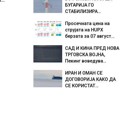
БУГАРИЈА ГО
Европа по бројот на
доживуваа овој настан
СТАБИЛИЗИРА
изградени центри за
што го промени текот
РЕГИОНАЛНИОТ
податоци
на историјата
Просечната цена на
ЕНЕРГЕТСКИ СИСТЕМ,
струјата на HUPX
како Бугарија стана
берзата за 07 август
балкански шампион во
2026 изнесува 157,93
складирање на енергија
САД И КИНА ПРЕД НОВА
евра за мегават час, на
од батерии
ТРГОВСКА ВОЈНА,
МЕМО 153,56 евра за
Пекинг воведува
мегават час
контрамерки против
ИРАН И ОМАН СЕ
американски компании
ДОГОВОРИЈА КАКО ДА
и организации
СЕ КОРИСТАТ
ПОМОРСКИТЕ
КОРИДОРИ ЗА
БРОДОВИТЕ НИЗ
ОРМУСКАТА ТЕСНИНА