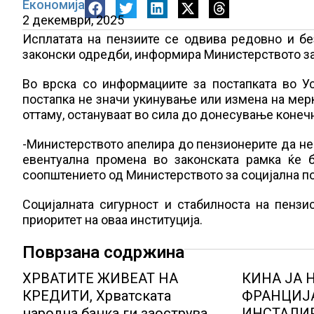
Економија
2 декември, 2025
Исплатата на пензиите се одвива редовно и бе
законски одредби, информира Министерството за 
Во врска со информациите за постапката во У
постапка не значи укинување или измена на мерк
оттаму, остануваат во сила до донесување конеч
-Министерството апелира до пензионерите да не
евентуална промена во законската рамка ќе 
соопштението од Министерството за социјална по
Социјалната сигурност и стабилноста на пензи
приоритет на оваа институција.
Поврзана содржина
ХРВАТИТЕ ЖИВЕАТ НА
КИНА ЈА
КРЕДИТИ, Хрватската
ФРАНЦИЈ
народна банка ги заострува
ИНСТАЛИ