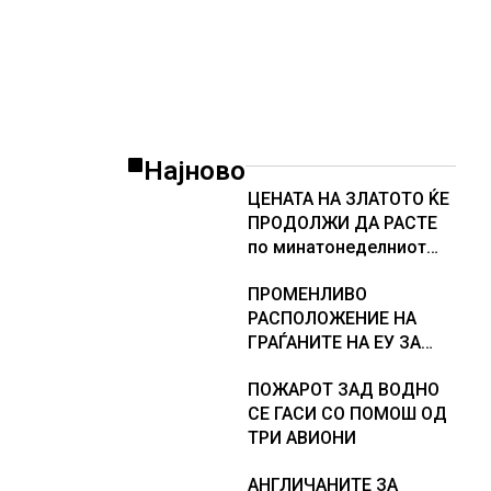
Најново
ЦЕНАТА НА ЗЛАТОТО ЌЕ
ПРОДОЛЖИ ДА РАСТЕ
по минатонеделниот
раст на вредноста на
ПРОМЕНЛИВО
благородниот метал
РАСПОЛОЖЕНИЕ НА
ГРАЃАНИТЕ НА ЕУ ЗА
ЗАЧЛЕНУВАЊЕТО НА
ПОЖАРОТ ЗАД ВОДНО
УКРАИНА, изненадува
СЕ ГАСИ СО ПОМОШ ОД
каква е поддршката од
ТРИ АВИОНИ
Полска, Франција и
Германија
АНГЛИЧАНИТЕ ЗА