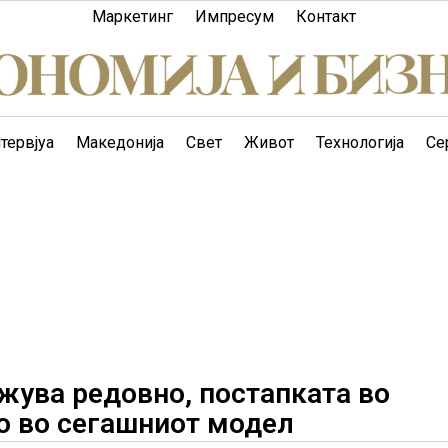
Маркетинг
Импресум
Контакт
тервјуа
Македонија
Свет
Живот
Технологија
Се
жува редовно, постапката во
о во сегашниот модел