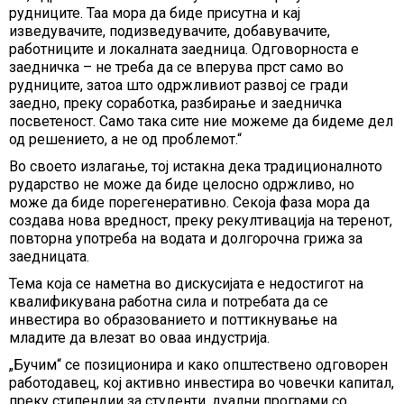
рудниците. Таа мора да биде присутна и кај
изведувачите, подизведувачите, добавувачите,
работниците и локалната заедница. Одговорноста е
заедничка – не треба да се вперува прст само во
рудниците, затоа што одржливиот развој се гради
заедно, преку соработка, разбирање и заедничка
посветеност. Само така сите ние можеме да бидеме дел
од решението, а не од проблемот.“
Во своето излагање, тој истакна дека традиционалното
рударство не може да биде целосно одржливо, но
може да биде порегенеративно. Секоја фаза мора да
создава нова вредност, преку рекултивација на теренот,
повторна употреба на водата и долгорочна грижа за
заедницата.
Тема која се наметна во дискусијата е недостигот на
квалификувана работна сила и потребата да се
инвестира во образованието и поттикнување на
младите да влезат во оваа индустрија.
„Бучим“ се позиционира и како општествено одговорен
работодавец, кој активно инвестира во човечки капитал,
преку стипендии за студенти, дуални програми со