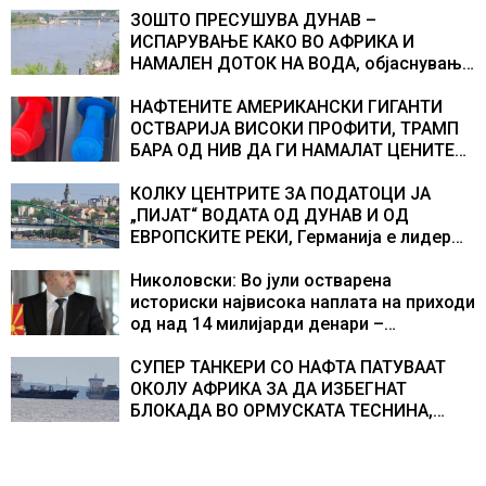
ЗОШТО ПРЕСУШУВА ДУНАВ –
ИСПАРУВАЊЕ КАКО ВО АФРИКА И
НАМАЛЕН ДОТОК НА ВОДА, објаснување
на хидрогеолог од Србија
НАФТЕНИТЕ АМЕРИКАНСКИ ГИГАНТИ
ОСТВАРИЈА ВИСОКИ ПРОФИТИ, ТРАМП
БАРА ОД НИВ ДА ГИ НАМАЛАТ ЦЕНИТЕ
НА ГОРИВАТА
КОЛКУ ЦЕНТРИТЕ ЗА ПОДАТОЦИ ЈА
„ПИЈАТ“ ВОДАТА ОД ДУНАВ И ОД
ЕВРОПСКИТЕ РЕКИ, Германија е лидер
во Европа по бројот на изградени
центри за податоци
Николовски: Во јули остварена
историски највисока наплата на приходи
од над 14 милијарди денари –
изградивме систем што испорачува
резултати
СУПЕР ТАНКЕРИ СО НАФТА ПАТУВААТ
ОКОЛУ АФРИКА ЗА ДА ИЗБЕГНАТ
БЛОКАДА ВО ОРМУСКАТА ТЕСНИНА,
повеќе од 1.000 бродови поминаа низ
морскиот премин со помош на
американската војска