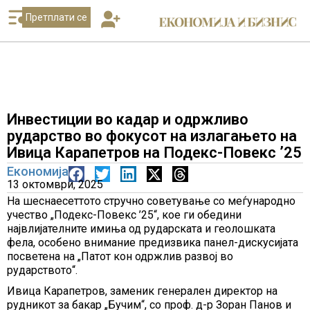
Претплати се
Инвестиции во кадар и одржливо
рударство во фокусот на излагањето на
Ивица Карапетров на Подекс-Повекс ’25
Економија
13 октомври, 2025
На шеснаесеттото стручно советување со меѓународно
учество „Подекс-Повекс ’25“, кое ги обедини
највлијателните имиња од рударската и геолошката
фела, особено внимание предизвика панел-дискусијата
посветена на „Патот кон одржлив развој во
рударството“.
Ивица Карапетров, заменик генерален директор на
рудникот за бакар „Бучим“, со проф. д-р Зоран Панов и