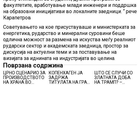
факултетите, вработување млади инженери и поддршка
на образовни иницијативи во локалните заедници. “ рече
Карапетров
Советувањето на кое присуствуваше и министерката за
енергетика, рударство и минерални суровини беше
одлична можност за размена на искуства меѓу реалниот
рударски сектор и академската заедница, простор за
дискусија на актуелни теми и за поставување на
визијата за иднината на индустријата во целина.
Поврзана содржина
ЦРНО СЦЕНАРИО ЗА
КОПЕНХАГЕН ЈА
ШТО СЕ СЛУЧИ СО
ПРОИЗВОДСТВОТО
ЗАДРЖА
ЗЛАТНАТА ДОБА
НА ХРАНА ВО
ТИТУЛАТА НА ГРАД
НА ТРАМП? –
СВЕТОТ ВО 2027
СО НАЈДОБАР
економијата на САД
ГОДИНА: Ел Нињо
КВАЛИТЕТ НА
е далеку од
ќе доведе
ЖИВОТ, градовите
најавениот забрзан
дополнителни 50
со најниско
економски раст
милиони луѓе во
рангирање
акутен глад
продолжуваат да
бидат обележани со
комбинација од
фактори