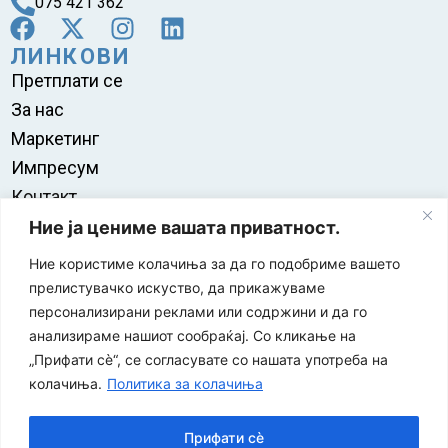
075 421 362
ЛИНКОВИ
Претплати се
За нас
Маркетинг
Импресум
Контакт
Правила на користење
Ние ја цениме вашата приватност.
Ние користиме колачиња за да го подобриме вашето
прелистувачко искуство, да прикажуваме
персонализирани реклами или содржини и да го
анализираме нашиот сообраќај. Со кликање на
„Прифати сè“, се согласувате со нашата употреба на
колачиња.
Политика за колачиња
Прифати сè