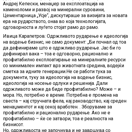
Андреј Кепески, менаџер за експлоатација на
каменоломи и развој на минерални суровини,
Цементарница „Усје“, дискутираше за визијата за новата
ера на рударството, онаа во која технологијата,
одговорноста и луѓето стојат рамо до рамо.
Ивица Карапетров: Одржливото рударење е идеологија
на водење бизнис, не само документ: „Би почнал од тоа
да дефинираме што е одржливо рударење. Јас би го
дефинирал вака – тоа е одговорно, рационално и
профитабилно експлоатирање на минералните ресурси
со минимален импакт врз животната средина, водејќи
сметка за идните генерации.Не се работи тука за
документи, туку за идеологија на водење бизнис,
идеологија на носење одлуки и решенија. Дали
одржливото може да биде профитабилно? Може – и
мора. Но, потребно е време. Потребна е промена на
свеста – кај стручната фела, кај раководство, кај среден
менаџментот и кај секој вработен. . Зборуваме за
профитабилно и рационално рударење. Ако не е
профитабилно – ќе се затвори, тоа е реалноста на
бизнисот.
Но, одржливоста не започнува и не завршува со