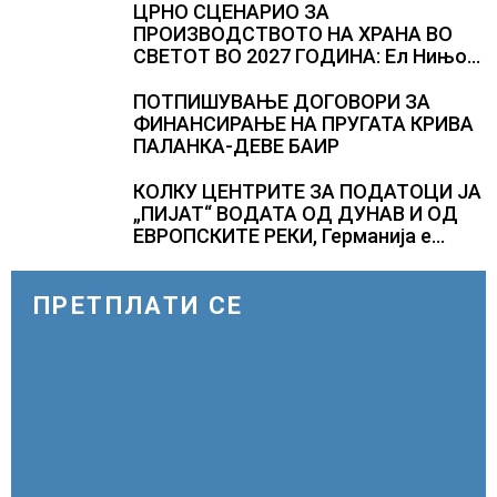
ЦРНО СЦЕНАРИО ЗА
ПРОИЗВОДСТВОТО НА ХРАНА ВО
СВЕТОТ ВО 2027 ГОДИНА: Ел Нињо
ќе доведе дополнителни 50
милиони луѓе во акутен глад
ПОТПИШУВАЊЕ ДОГОВОРИ ЗА
ФИНАНСИРАЊЕ НА ПРУГАТА КРИВА
ПАЛАНКА-ДЕВЕ БАИР
КОЛКУ ЦЕНТРИТЕ ЗА ПОДАТОЦИ ЈА
„ПИЈАТ“ ВОДАТА ОД ДУНАВ И ОД
ЕВРОПСКИТЕ РЕКИ, Германија е
лидер во Европа по бројот на
изградени центри за податоци
ПРЕТПЛАТИ СЕ