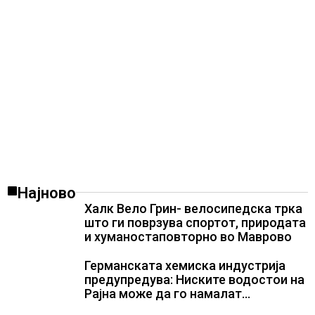
Најново
Халк Вело Грин- велосипедска трка
што ги поврзува спортот, природата
и хуманостаповторно во Маврово
Германската хемиска индустрија
предупредува: Ниските водостои на
Рајна може да го намалат
производството