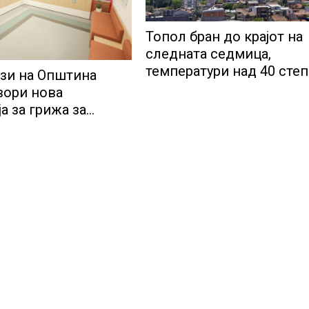
Топол бран до крајот на
следната седмица,
температури над 40 сте
зи на Општина
вори нова
а за грижа за
и