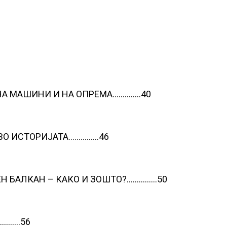
А МАШИНИ И НА ОПРЕМА…………..40
ВО ИСТОРИЈАТА……………46
Н БАЛКАН – КАКО И ЗОШТО?……………50
…………56