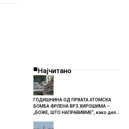
Најчитано
ГОДИШНИНА ОД ПРВАТА АТОМСКА
БОМБА ФРЛЕНА ВРЗ ХИРОШИМА –
„БОЖЕ, ШТО НАПРАВИВМЕ“, како дел
од екипажот во авионот „Енола Геј“ и
учесниците во бомбардирањето го