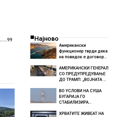
Најново
………99
Американски
функционер тврди дека
на повидок е договор
за Ормуската теснина
АМЕРИКАНСКИ ГЕНЕРАЛ
СО ПРЕДУПРЕДУВАЊЕ
ДО ТРАМП: „ВОЈНАТА НЕ
ДАВА РЕЗУЛТАТИ“
ВО УСЛОВИ НА СУША
БУГАРИЈА ГО
СТАБИЛИЗИРА
РЕГИОНАЛНИОТ
ХРВАТИТЕ ЖИВЕАТ НА
ЕНЕРГЕТСКИ СИСТЕМ,