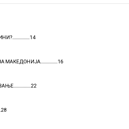
ДИНИ?……………14
 ЗА МАКЕДОНИЈА……………16
УВАЊЕ……………22
…28