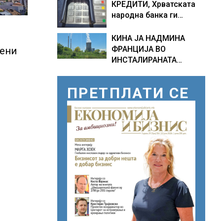
КРЕДИТИ, Хрватската
како Бугарија стана
народна банка ги
балкански шампион во
заострува правилата за
складирање на енергија
кредитирање и
од батерии
КИНА ЈА НАДМИНА
предупредува на
ФРАНЦИЈА ВО
пени
зголемени ризици во
ИНСТАЛИРАНАТА
финансискиот систем
МОЌНОСТ НА
НУКЛЕАРНИТЕ
ПРЕТПЛАТИ СЕ
ЦЕНТРАЛИ