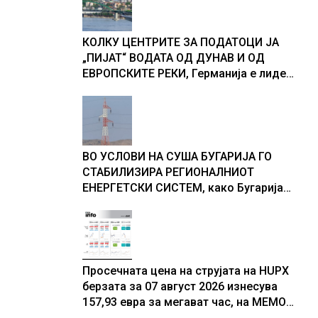
доживуваа овој настан што го
промени текот на историјата
КОЛКУ ЦЕНТРИТЕ ЗА ПОДАТОЦИ ЈА
„ПИЈАТ“ ВОДАТА ОД ДУНАВ И ОД
ЕВРОПСКИТЕ РЕКИ, Германија е лидер
во Европа по бројот на изградени
центри за податоци
ВО УСЛОВИ НА СУША БУГАРИЈА ГО
СТАБИЛИЗИРА РЕГИОНАЛНИОТ
ЕНЕРГЕТСКИ СИСТЕМ, како Бугарија
стана балкански шампион во
складирање на енергија од батерии
Просечната цена на струјата на HUPX
берзата за 07 август 2026 изнесува
157,93 евра за мегават час, на МЕМО
153,56 евра за мегават час