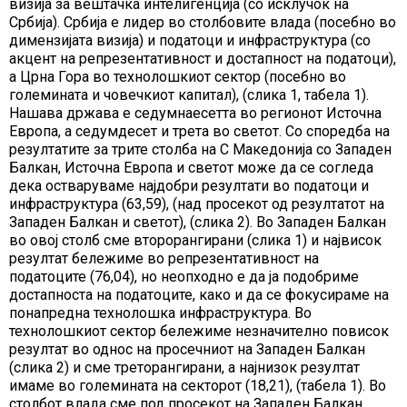
визија за вештачка интелигенција (со исклучок на
Србија). Србија е лидер во столбовите влада (посебно во
димензијата визија) и податоци и инфраструктура (со
акцент на репрезентативност и достапност на податоци),
а Црна Гора во технолошкиот сектор (посебно во
големината и човечкиот капитал), (слика 1, табела 1).
Нашава држава е седумнаесетта во регионот Источна
Европа, а седумдесет и трета во светот. Со споредба на
резултатите за трите столба на С Македонија со Западен
Балкан, Источна Европа и светот може да се согледа
дека остваруваме најдобри резултати во податоци и
инфраструктура (63,59), (над просекот од резултатот на
Западен Балкан и светот), (слика 2). Во Западен Балкан
во овој столб сме второрангирани (слика 1) и највисок
резултат бележиме во репрезентативност на
податоците (76,04), но неопходно е да ја подобриме
достапноста на податоците, како и да се фокусираме на
понапредна технолошка инфраструктура. Во
технолошкиот сектор бележиме незначително повисок
резултат во однос на просечниот на Западен Балкан
(слика 2) и сме треторангирани, а најнизок резултат
имаме во големината на секторот (18,21), (табела 1). Во
столбот влада сме под просекот на Западен Балкан,