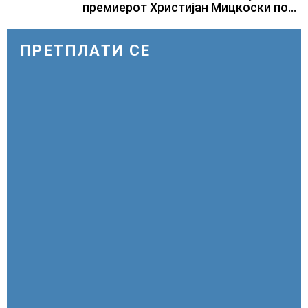
премиерот Христијан Мицкоски по
повод 25 годишнината од
загинувањето на десетмината
прилепски бранители
ПРЕТПЛАТИ СЕ