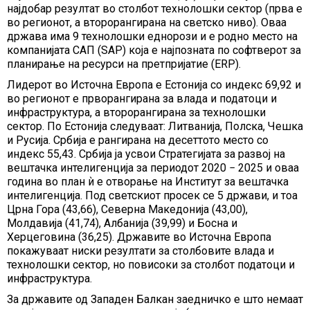
најдобар резултат во столбот технолошки сектор (прва е
во регионот, а второрангирана на светско ниво). Оваа
држава има 9 технолошки еднорози и е родно место на
компанијата САП (SAP) која е најпозната по софтверот за
планирање на ресурси на претпријатие (ERP).
Лидерот во Источна Европа е Естонија со индекс 69,92 и
во регионот е прворангирана за влада и податоци и
инфраструктура, а второрангирана за технолошки
сектор. По Естонија следуваат: Литванија, Полска, Чешка
и Русија. Србија e рангирана на десеттото место со
индекс 55,43. Србија ја усвои Стратегијата за развој на
вештачка интелигенција за периодот 2020 − 2025 и оваа
година во план ѝ е отворање на Институт за вештачка
интелигенција. Под светскиот просек се 5 држави, и тоа
Црна Гора (43,66), Северна Македонија (43,00),
Молдавија (41,74), Албанија (39,99) и Босна и
Херцеговина (36,25). Државите во Источна Европа
покажуваат ниски резултати за столбовите влада и
технолошки сектор, но повисоки за столбот податоци и
инфраструктура.
За државите од Западен Балкан заедничко е што немаат