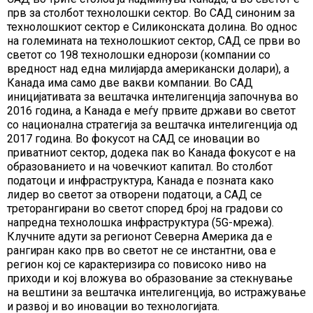
прв за столбот технолошки сектор. Во САД синоним за
технолошкиот сектор е Силиконската долина. Во однос
на големината на технолошкиот сектор, САД се први во
светот со 198 технолошки еднорози (компании со
вредност над една милијарда американски долари), а
Канада има само две вакви компании. Во САД
иницијативата за вештачка интелигенција започнува во
2016 година, а Канада е меѓу првите држави во светот
со национална стратегија за вештачка интелигенција од
2017 година. Во фокусот на САД се иновации во
приватниот сектор, додека пак во Канада фокусот е на
образованието и на човечкиот капитал. Во столбот
податоци и инфраструктура, Канада е позната како
лидер во светот за отворени податоци, а САД се
треторангирани во светот според број на градови со
напредна технолошка инфраструктура (5G-мрежа).
Клучните адути за регионот Северна Америка да е
рангиран како прв во светот не се инстантни, ова е
регион кој се карактеризира со повисоко ниво на
приходи и кој вложува во образование за стекнување
на вештини за вештачка интелигенција, во истражување
и развој и во иновации во технологијата.