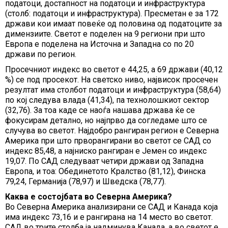
податоци, достапност на податоци и инфраструктура
(столб: податоци и инфраструктура). Пресметан е за 172
држави кои имаат повеќе од половина од податоците за
димензиите. Светот е поделен на 9 региони при што
Европа е поделена на Источна и Западна со по 20
држави по регион.
Просечниот индекс во светот е 44,25, а 69 држави (40,12
%) се под просекот. На светско ниво, највисок просечен
резултат има столбот податоци и инфраструктура (58,64)
по кој следува влада (41,34), па технолошкиот сектор
(32,76). За тоа каде се наоѓа нашава држава ќе се
фокусирам детално, но најпрво да согледаме што се
случува во светот. Најдобро рангиран регион е Северна
Америка при што прворангирани во светот се САД со
индекс 85,48, а најниско рангиран е Јемен со индекс
19,07. По САД следуваат четири држави од Западна
Европа, и тоа: Обединетото Кралство (81,12), Финска
79,24, Германија (78,97) и Шведска (78,77).
Каква е состојбата во Северна Америка?
Во Северна Америка анализирани се САД и Канада која
има индекс 73,16 и е рангирана на 14 место во светот.
САД во трите столба ја надминува Канада, а во светот е