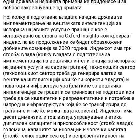
една држава и нејзината примена ќе придонесе и за
побрзо закрепнување од кризата.
Но, колку е подготвена владата на една држава за
имплементирање на вештачката интелигенција за
испорака на јавните услуги е прашање кое е
истражувано од страна на Oxford Insights кои креираат
индекс, па во продолжение ќе бидат образложени
добиените сознанија за 2020 година. Индексот има три
столба: влада (колку владата е подготвена за
имплементација на вештачка интелигенција за испорака
на јавните услуги на своите граѓани), технолошки сектор
(технолошкиот сектор треба да генерира алатки за
вештачка интелигенција кои ќе ги користи владата) и
податоци и инфраструктура (алатките за вештачка
интелигенција се градат и се тренираат на податоци кои
треба да се квалитетни и репрезентативни и потребна е
напредна инфраструктура која ќе се трансферира до
граѓаните и тие ќе можат да ја користат). Индексот има
десет димензии, и тоа: визија, управување и етика,
дигитален капацитет и приспособливост (столб: влада);
големина, капацитет за иновации и човечки капитал
(столб: технолошки сектор) и репрезентативност на