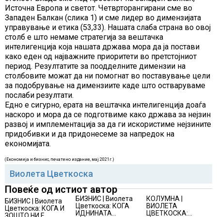
Источна Европа и светот. Четврторангирани сме во
Западен Балкан (слика 1) и сме лидер во димензијата
управување и етика (53,33). Нашата слаба страна во овој
столб е што немаме стратегија за вештачка
интелигенција која нашата држава мора да ја постави
како еден од најважните приоритети во претстојниот
период. Резултатите за поодделните димензии на
столбовите можат да ни помогнат во поставување цели
за подобрување на димензиите каде што остваруваме
послаби резултати.
Едно е сигурно, ерата на вештачка интелигенција доаѓа
наскоро и мора да се подготвиме како држава за нејзин
развој и имплементација за да ги искористиме нејзините
придобивки и да придонесеме за напредок на
економијата.
(Економија и бизнис, печатено издание, мај 2021г.)
Виолета Цветкоска
Повеќе од истиот автор
БИЗНИС | Виолета
КОЛУМНА |
БИЗНИС | Виолета
Цветкоска: КОГА
ВИОЛЕТА
Цветкоска: КОГА И
ИДНИНАТА
ЦВЕТКОСКА:
ЗОШТО НИ Е