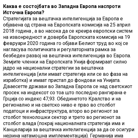
Каква е состојбата во Западна Европа наспроти
Источна Европа?
Стратегијата за вештачка интелигенција за Европа е
објавена од страна на Европската комисија на 25 април
2018 година , а во насока да се креира европски систем
на извонредност и доверба Европската комисија на 19
февруари 2020 година го објави Белиот труд во кој се
нагласува политичката и регулаторната рамка за
безбеден развој на вештачка интелигенција во Европа.
Земјите членки на Европската Унија формираат силно
јадро на национални стратегии за вештачка
интелигенција (или имаат стратегија или се во фаза на
изработка) и имаат пристап до фондови на Унијата.
Дваесетте држави во Западна Европа се над светскиот
просек на индексот со тоа што последно рангирана е
Грција со индекс 47,93. Обединетото Кралство и на
регионално и на светско ниво е прво во столбот
податоци и инфраструктура, второ во регионот за
столбот технолошки сектор и трето во регионот за
столбот влада (покрај националната стратегија има и
Канцеларија за вештачка интелигенција за да се осигури
нејзина натамошна имплементација). Германија има