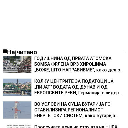
Најчитано
ГОДИШНИНА ОД ПРВАТА АТОМСКА
БОМБА ФРЛЕНА ВРЗ ХИРОШИМА –
„БОЖЕ, ШТО НАПРАВИВМЕ“, како дел од
екипажот во авионот „Енола Геј“ и
учесниците во бомбардирањето го
КОЛКУ ЦЕНТРИТЕ ЗА ПОДАТОЦИ ЈА
доживуваа овој настан што го промени
„ПИЈАТ“ ВОДАТА ОД ДУНАВ И ОД
текот на историјата
ЕВРОПСКИТЕ РЕКИ, Германија е лидер
во Европа по бројот на изградени
центри за податоци
ВО УСЛОВИ НА СУША БУГАРИЈА ГО
СТАБИЛИЗИРА РЕГИОНАЛНИОТ
ЕНЕРГЕТСКИ СИСТЕМ, како Бугарија
стана балкански шампион во
складирање на енергија од батерии
Просечната цена на струјата на HUPX