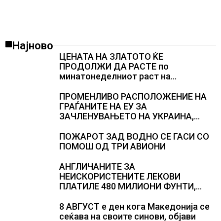
Најново
ЦЕНАТА НА ЗЛАТОТО ЌЕ
ПРОДОЛЖИ ДА РАСТЕ по
минатонеделниот раст на
вредноста на благородниот метал
ПРОМЕНЛИВО РАСПОЛОЖЕНИЕ НА
ГРАЃАНИТЕ НА ЕУ ЗА
ЗАЧЛЕНУВАЊЕТО НА УКРАИНА,
изненадува каква е поддршката од
Полска, Франција и Германија
ПОЖАРОТ ЗАД ВОДНО СЕ ГАСИ СО
ПОМОШ ОД ТРИ АВИОНИ
АНГЛИЧАНИТЕ ЗА
НЕИСКОРИСТЕНИТЕ ЛЕКОВИ
ПЛАТИЛЕ 480 МИЛИОНИ ФУНТИ,
повик до пациентите да бараат
само лекови што навистина им се
8 АВГУСТ е ден кога Македонија се
потребни
сеќава на своите синови, објави