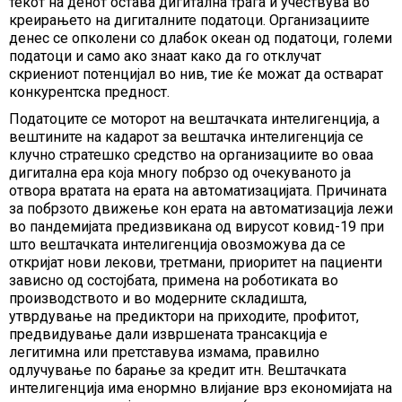
текот на денот остава дигитална трага и учествува во
креирањето на дигиталните податоци. Организациите
денес се опколени со длабок океан од податоци, големи
податоци и само ако знаат како да го отклучат
скриениот потенцијал во нив, тие ќе можат да остварат
конкурентска предност.
Податоците се моторот на вештачката интелигенција, а
вештините на кадарот за вештачка интелигенција се
клучно стратешко средство на организациите во оваа
дигитална ера која многу побрзо од очекуваното ја
отвора вратата на ерата на автоматизацијата. Причината
за побрзото движење кон ерата на автоматизација лежи
во пандемијата предизвикана од вирусот ковид-19 при
што вештачката интелигенција овозможува да се
откријат нови лекови, третмани, приоритет на пациенти
зависно од состојбата, примена на роботиката во
производството и во модерните складишта,
утврдување на предиктори на приходите, профитот,
предвидување дали извршената трансакција е
легитимна или претставува измама, правилно
одлучување по барање за кредит итн. Вештачката
интелигенција има енормно влијание врз економијата на