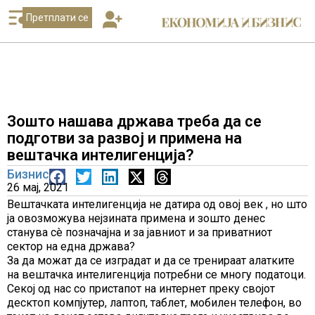
Претплати се
Зошто нашава држава треба да се
подготви за развој и примена на
вештачка интелигенција?
Бизнис
26 мај, 2021
Вештачката интелигенција не датира од овој век , но што
ја овозможува нејзината примена и зошто денес
станува сè позначајна и за јавниот и за приватниот
сектор на една држава?
За да можат да се изградат и да се тренираат алатките
на вештачка интелигенција потребни се многу податоци.
Секој од нас со пристапот на интернет преку својот
десктоп компјутер, лаптоп, таблет, мобилен телефон, во