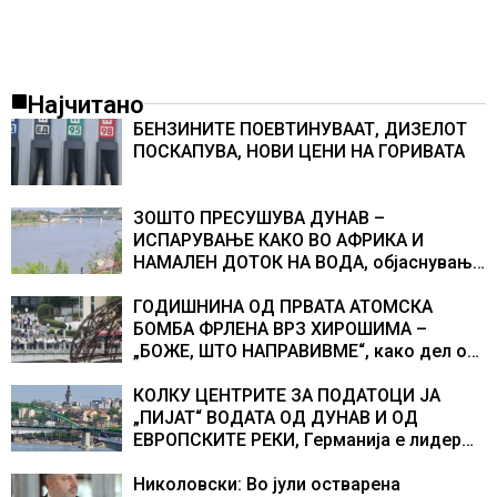
Најчитано
БЕНЗИНИТЕ ПОЕВТИНУВААТ, ДИЗЕЛОТ
ПОСКАПУВА, НОВИ ЦЕНИ НА ГОРИВАТА
ЗОШТО ПРЕСУШУВА ДУНАВ –
ИСПАРУВАЊЕ КАКО ВО АФРИКА И
НАМАЛЕН ДОТОК НА ВОДА, објаснување
на хидрогеолог од Србија
ГОДИШНИНА ОД ПРВАТА АТОМСКА
БОМБА ФРЛЕНА ВРЗ ХИРОШИМА –
„БОЖЕ, ШТО НАПРАВИВМЕ“, како дел од
екипажот во авионот „Енола Геј“ и
учесниците во бомбардирањето го
КОЛКУ ЦЕНТРИТЕ ЗА ПОДАТОЦИ ЈА
доживуваа овој настан што го промени
„ПИЈАТ“ ВОДАТА ОД ДУНАВ И ОД
текот на историјата
ЕВРОПСКИТЕ РЕКИ, Германија е лидер
во Европа по бројот на изградени
центри за податоци
Николовски: Во јули остварена