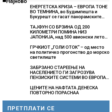
Најново
ЕНЕРГЕТСКА КРИЗА – ЕВРОПА ТОНЕ
ВО ТЕМНИНА, во Будимпешта и
Букурешт се гасат панорамските
светла, туристите се разочарани
ТАЈФУН СО БРЗИНА ОД 200
КИЛОМЕТРИ ПОМИНА НИЗ
ЈАПОНИЈА, над 500 авионски летови
откажани
ГРЧКИОТ „ГОЛИ ОТОК“ – од место
на политичко прогонство до морско
светилиште
ЗАБРЗАНО СТАРЕЕЊЕ НА
НАСЕЛЕНИЕТО ГИ ЗАГРОЗУВА
ПЕНЗИСКИТЕ СИСТЕМИ ВО ЕВРОПА и
долгорочниот економски раст
ЦЕНИТЕ НА НАФТАТА ДЕНЕСКА
ПОВТОРНО ПОРАСНАА
ПРЕТПЛАТИ СЕ