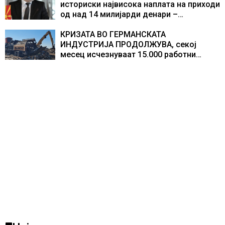
историски највисока наплата на приходи
од над 14 милијарди денари –
изградивме систем што испорачува
резултати
КРИЗАТА ВО ГЕРМАНСКАТА
ИНДУСТРИЈА ПРОДОЛЖУВА, секој
месец исчезнуваат 15.000 работни
места