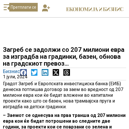
Претплати се
Загреб се задолжи со 207 милиони евра
за изградба на градинки, базен, обнова
на градскиот превоз…
Бизнис
1 јули, 2024
Градот Загреб и Европската инвестициска банка (ЕИБ)
денеска потпишаа договор за заем во вредност од 207
милиони евра кои ќе бидат вложени во капитални
проекти како што се базен, нова трамвајска пруга и
изградба на детски градинки.
– Заемот се однесува на прва транша од 207 милиони
евра кои ќе бидат потрошени во следните две
години, за проекти кои се поврзани со зелена и