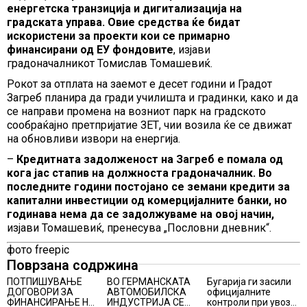
енергетска транзиција и дигитализација на
градската управа. Овие средства ќе бидат
искористени за проекти кои се примарно
финансирани од ЕУ фондовите
, изјави
градоначалникот Томислав Томашевиќ.
Рокот за отплата на заемот е десет години и Градот
Загреб планира да гради училишта и градинки, како и да
се направи промена на возниот парк на градското
сообраќајно претпријатие ЗЕТ, чии возила ќе се движат
на обновливи извори на енергија.
–
Кредитната задолженост на Загреб е помала од
кога јас стапив на должноста градоначалник. Во
последните години постојано се земани кредити за
капитални инвестиции од комерцијалните банки, но
годинава нема да се задолжуваме на овој начин,
изјави Томашевиќ, пренесува „Пословни дневник“.
фото freepic
Поврзана содржина
ПОТПИШУВАЊЕ
ВО ГЕРМАНСКАТА
Бугарија ги засили
ДОГОВОРИ ЗА
АВТОМОБИЛСКА
официјалните
ФИНАНСИРАЊЕ НА
ИНДУСТРИЈА СЕ
контроли при увоз