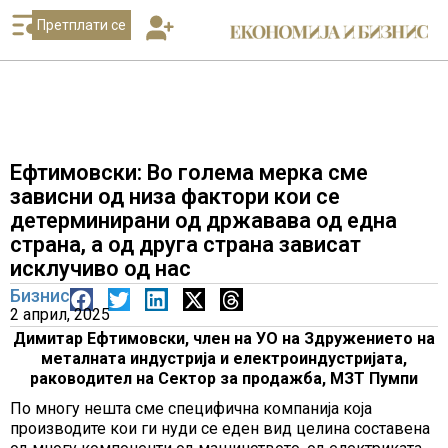
Претплати се
Ефтимовски: Во голема мерка сме
зависни од низа фактори кои се
детерминирани од државава од една
страна, а од друга страна зависат
исклучиво од нас
Бизнис
2 април, 2025
Димитар Ефтимовски, член на УО на Здружението на
металната индустрија и електроиндустријата,
раководител на Сектор за продажба, МЗТ Пумпи
По многу нешта сме специфична компанија која
производите кои ги нуди се еден вид целина составена