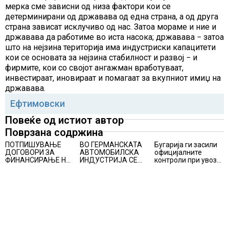
мерка сме зависни од низа фактори кои се
детерминирани од државава од една страна, а од друга
страна зависат исклучиво од нас. Затоа мораме и ние и
државава да работиме во иста насока; државава − затоа
што на нејзина територија има индустриски капацитети
кои се основата за нејзина стабилност и развој − и
фирмите, кои со својот ангажман вработуваат,
инвестираат, иновираат и помагаат за вкупниот имиџ на
државава.
Ефтимовски
Повеќе од истиот автор
Поврзана содржина
ПОТПИШУВАЊЕ
ВО ГЕРМАНСКАТА
Бугарија ги засили
ДОГОВОРИ ЗА
АВТОМОБИЛСКА
официјалните
ФИНАНСИРАЊЕ НА
ИНДУСТРИЈА СЕ
контроли при увоз
ПРУГАТА КРИВА
ВРАЌА
на македонско
ПАЛАНКА-ДЕВЕ
ОПТИМИЗМОТ
свежо овошје,
БАИР
домати и пиперки,
објави АХВ