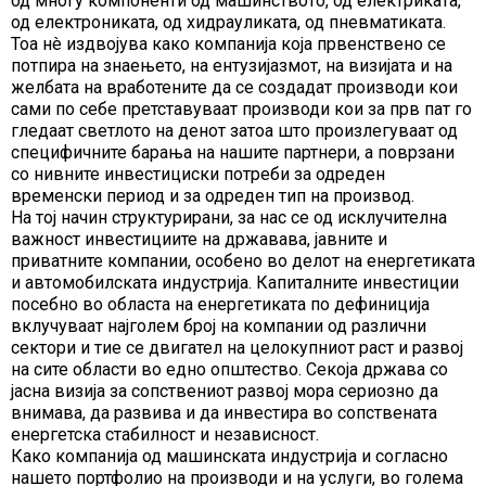
од многу компоненти од машинството, од електриката,
од електрониката, од хидрауликата, од пневматиката.
Тоа нè издвојува како компанија која првенствено се
потпира на знаењето, на ентузијазмот, на визијата и на
желбата на вработените да се создадат производи кои
сами по себе претставуваат производи кои за прв пат го
гледаат светлото на денот затоа што произлегуваат од
специфичните барања на нашите партнери, а поврзани
со нивните инвестициски потреби за одреден
временски период и за одреден тип на производ.
На тој начин структурирани, за нас се од исклучителна
важност инвестициите на државава, јавните и
приватните компании, особено во делот на енергетиката
и автомобилската индустрија. Капиталните инвестиции
посебно во областа на енергетиката по дефиниција
вклучуваат најголем број на компании од различни
сектори и тие се двигател на целокупниот раст и развој
на сите области во едно општество. Секоја држава со
јасна визија за сопствениот развој мора сериозно да
внимава, да развива и да инвестира во сопствената
енергетска стабилност и независност.
Како компанија од машинската индустрија и согласно
нашето портфолио на производи и на услуги, во голема