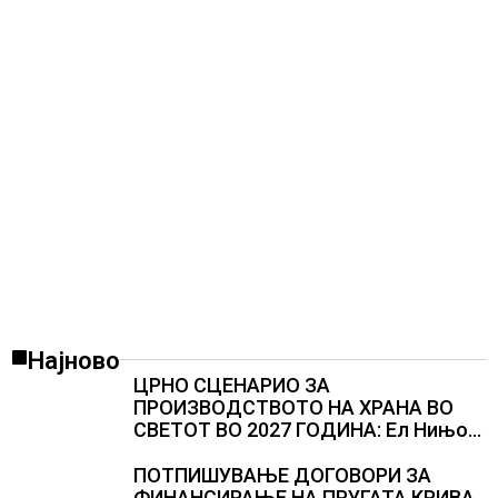
повеќе од 1.000 бродови поминаа низ
морскиот премин со помош на
американската војска
Најново
ЦРНО СЦЕНАРИО ЗА
ПРОИЗВОДСТВОТО НА ХРАНА ВО
СВЕТОТ ВО 2027 ГОДИНА: Ел Нињо
ќе доведе дополнителни 50
милиони луѓе во акутен глад
ПОТПИШУВАЊЕ ДОГОВОРИ ЗА
ФИНАНСИРАЊЕ НА ПРУГАТА КРИВА