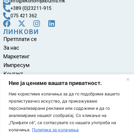
info@ekonomijaibiznis.mk
+389 (0)23211-915
075 421 362
ЛИНКОВИ
Претплати се
За нас
Маркетинг
Импресум
Контакт
Правила на користење
Ние ја цениме вашата приватност.
Ние користиме колачиња за да го подобриме вашето
прелистувачко искуство, да прикажуваме
персонализирани реклами или содржини и да го
анализираме нашиот сообраќај. Со кликање на
„Прифати сè“, се согласувате со нашата употреба на
колачиња.
Политика за колачиња