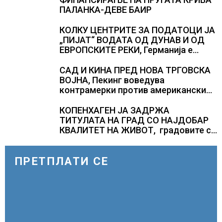
ПАЛАНКА-ДЕВЕ БАИР
КОЛКУ ЦЕНТРИТЕ ЗА ПОДАТОЦИ ЈА
„ПИЈАТ“ ВОДАТА ОД ДУНАВ И ОД
ЕВРОПСКИТЕ РЕКИ, Германија е
лидер во Европа по бројот на
изградени центри за податоци
САД И КИНА ПРЕД НОВА ТРГОВСКА
ВОЈНА, Пекинг воведува
контрамерки против американски
компании и организации
КОПЕНХАГЕН ЈА ЗАДРЖА
ТИТУЛАТА НА ГРАД СО НАЈДОБАР
КВАЛИТЕТ НА ЖИВОТ, градовите со
најниско рангирање продолжуваат
да бидат обележани со
комбинација од фактори
ПРЕТПЛАТИ СЕ