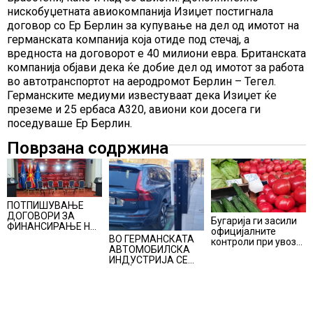
нискобуџетната авиокомпанија Изиџет постигнала
договор со Ер Берлин за купување на дел од имотот на
германската компанија која отиде под стечај, а
вредноста на договорот е 40 милиони евра. Британската
компанија објави дека ќе добие дел од имотот за работа
во автотранспортот на аеродромот Берлин – Тегел.
Германските медиуми известуваат дека Изиџет ќе
преземе и 25 ербаса А320, авиони кои досега ги
поседуваше Ер Берлин.
Поврзана содржина
ПОТПИШУВАЊЕ
ДОГОВОРИ ЗА
Бугарија ги засили
ФИНАНСИРАЊЕ НА
официјалните
ПРУГАТА КРИВА
ВО ГЕРМАНСКАТА
контроли при увоз
ПАЛАНКА-ДЕВЕ
АВТОМОБИЛСКА
на македонско
БАИР
ИНДУСТРИЈА СЕ
свежо овошје,
ВРАЌА
домати и пиперки,
ОПТИМИЗМОТ
објави АХВ