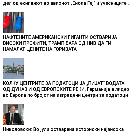
дел од екипажот во авионот „Енола Геј“ и учесниците
во бомбардирањето го доживуваа овој настан што го
промени текот на историјата
НАФТЕНИТЕ АМЕРИКАНСКИ ГИГАНТИ ОСТВАРИЈА
ВИСОКИ ПРОФИТИ, ТРАМП БАРА ОД НИВ ДА ГИ
НАМАЛАТ ЦЕНИТЕ НА ГОРИВАТА
КОЛКУ ЦЕНТРИТЕ ЗА ПОДАТОЦИ ЈА „ПИЈАТ“ ВОДАТА
ОД ДУНАВ И ОД ЕВРОПСКИТЕ РЕКИ, Германија е лидер
во Европа по бројот на изградени центри за податоци
Николовски: Во јули остварена историски највисока