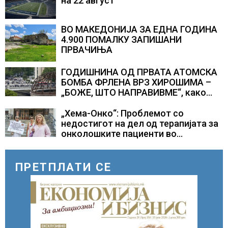
на 22 август
ВО МАКЕДОНИЈА ЗА ЕДНА ГОДИНА
4.900 ПОМАЛКУ ЗАПИШАНИ
ПРВАЧИЊА
ГОДИШНИНА ОД ПРВАТА АТОМСКА
БОМБА ФРЛЕНА ВРЗ ХИРОШИМА –
„БОЖЕ, ШТО НАПРАВИВМЕ“, како
дел од екипажот во авионот „Енола
Геј“ и учесниците во
„Хема-Онко“: Проблемот со
бомбардирањето го доживуваа овој
недостигот на дел од терапијата за
настан што го промени текот на
онколошките пациенти во
историјата
моментот е надминат
ПРЕТПЛАТИ СЕ