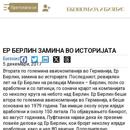
Претплати се
ЕР БЕРЛИН ЗАМИНА ВО ИСТОРИЈАТА
Бизнис
5 декември, 2017
Втората по големина авиокомпанија во Германија, Ер
Берлин, замина во историјата. Последниот, ревијален
лет на Ер Берлин на релација Минхен – Берлин, полн со
вработени и со патници, го означи крајот на компанијата
со неколку круга на небото над Берлин. Ер Берлин беше
втора по големина авиокомпанија во Германија, а беше
основана во 1979 година. Таа имаше околу осум илјади
вработени и околу 150 летала. По објавувањето банкрот,
во август годинава, Луфтханза најави дека ќе преземе
повеќе делови од Ер Берлин, кои бројат неколку илјади
вработени, како и над 80 авиони. Дополнително