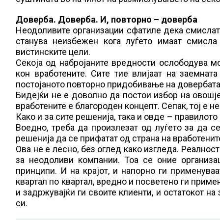
Доверба. Доверба. И, повторно – доверба
Неодоливите организации сфатиле дека смислата
станува неизбежен кога луѓето имаат смисла
вистинските цели.
Секоја од набројаните вредности ослободува мо
кон вработените. Сите тие влијаат на заемната
постојаното повторно придобивање на довербата
Бидејќи не е доволно да постои избор на овошје 
вработените е благороден концепт. Сепак, тој е 
Како и за сите решенија, така и овде – правилото
Воедно, треба да произлезат од луѓето за да с
решенија да се прифатат од страна на вработенит
Ова не е лесно, без оглед како изгледа. Реалнос
за неодоливи компании. Тоа се оние организац
принципи. И на крајот, и напорно ги применуваа
квартал по квартал, вредно и посветено ги примен
и задржувајќи ги своите клиенти, и остатокот на 
си.