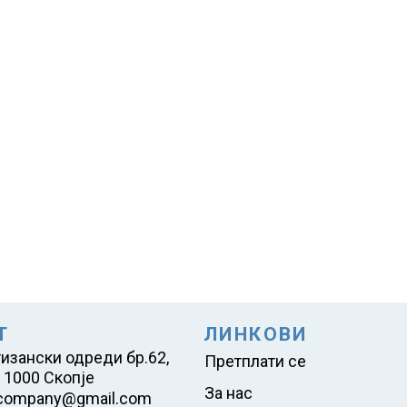
Т
ЛИНКОВИ
тизански одреди бр.62,
Претплати се
 1000 Скопје
За нас
company@gmail.com