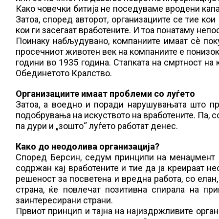
Како човечки битија не поседуваме вродени капа
Затоа, според авторот, организациите се тие ко
кои ги засегаат вработените. И тоа понатаму неп
Поинаку набљудувано, компаниите имаат сѐ поку
просечниот животен век на компаниите е понизок 
години во 1935 година. Стапката на смртност на 
Обединетото Кралство.
Организациите имаат проблеми со луѓето
Затоа, а воедно и поради нарушувањата што пр
подобрувања на искуството на вработените. Па, со 
па дури и „зошто“ луѓето работат денес.
Како до неодолива организација?
Според Берсин, седум принципи на менаџмент и
содржан кај вработените и тие да ја креираат не
решеност за посветена и вредна работа, со елан, 
страна, ќе повлечат позитивна спирала на прив
заинтересирани страни.
Првиот принцип и тајна на најиздржливите орга