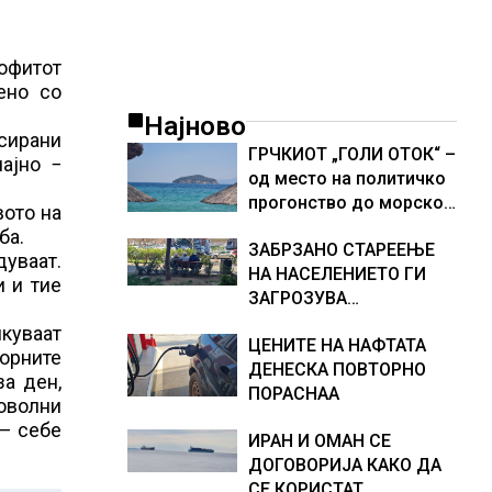
рофитот
ено со
Најново
усирани
ГРЧКИОТ „ГОЛИ ОТОК“ –
чајно −
од место на политичко
прогонство до морско
вото на
светилиште
ба.
ЗАБРЗАНО СТАРЕЕЊЕ
дуваат.
НА НАСЕЛЕНИЕТО ГИ
и и тие
ЗАГРОЗУВА
ПЕНЗИСКИТЕ СИСТЕМИ
икуваат
ЦЕНИТЕ НА НАФТАТА
ВО ЕВРОПА и
орните
ДЕНЕСКА ПОВТОРНО
долгорочниот
за ден,
ПОРАСНАА
економски раст
доволни
 – себе
ИРАН И ОМАН СЕ
ДОГОВОРИЈА КАКО ДА
СЕ КОРИСТАТ