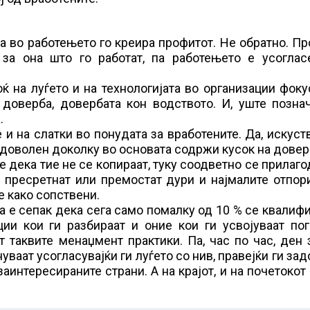
 во работењето го креира профитот. Не обратно. П
 за она што го работат, па работењето е усоглас
ќ на луѓето и на технологијата во организации фок
 доверба, довербата кон водството. И, уште позна
.
и на слатки во понудата за вработените. Да, искуст
недоволен доколку во основата содржи кусок на довер
 е дека тие не се копираат, туку соодветно се прилаго
е пресретнат или премостат дури и најмалите отпор
е како сопствени.
та е сепак дека сега само помалку од 10 % се квалиф
ии кои ги разбираат и оние кои ги усвојуваат пог
т таквите менаџмент практики. Па, час по час, ден 
уваат усогласувајќи ги луѓето со нив, правејќи ги за
заинтересираните страни. А на крајот, и на почетокот