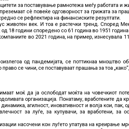
цитети за поставување рамнотежа меѓу работата и ж
и преземаат сѐ повеќе одговорност за грижата за пр
осредно се рефлектира на финансиските резултати.
с животен век. И тоа е растечки тренд. Според Ме
од 18 години споредено со 61 година во 1951 година
компаниите во 2021 година, на пример, изнесувала 11
оизлегоа од пандемијата, се поттикнаа мноштво об
право се чини, се поставуваат прашања за тоа „како“, 
маат моќ да ја ослободат моќта на човечкиот поте
одоливата организација. Понатаму, вработените да к
динамика, агилност, иновативност и волја кои, пак, о
лечност за луѓе, за купувачи, за вработени, за о
низации насочени кон луѓето упатува на креирање м