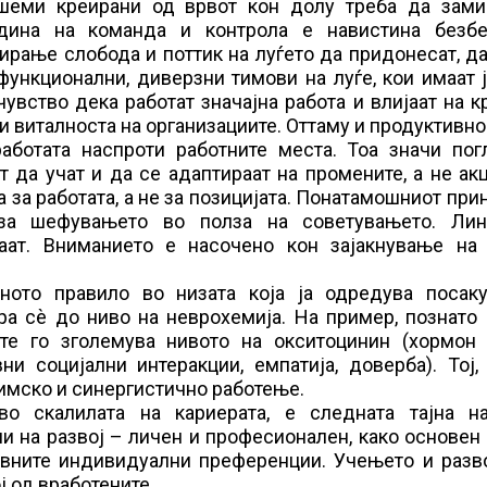
 шеми креирани од врвот кон долу треба да зами
едина на команда и контрола е навистина безб
еирање слобода и поттик на луѓето да придонесат, д
функционални, диверзни тимови на луѓе, кои имаат 
увство дека работат значајна работа и влијаат на к
и виталноста на организациите. Оттаму и продуктивно
ботата наспроти работните места. Тоа значи пог
 да учат и да се адаптираат на промените, а не ак
 за работата, а не за позицијата. Понатамошниот при
за шефувањето во полза на советувањето. Лин
раат. Вниманието е насочено кон зајакнување на 
ото правило во низата која ја одредува посаку
ра сѐ до ниво на неврохемија. На пример, познато
ите го зголемува нивото на окситоцинин (хормон 
 социјални интеракции, емпатија, доверба). Тој, 
имско и синергистично работење.
во скалилата на кариерата, е следната тајна н
и на развој – личен и професионален, како основен
нивните индивидуални преференции. Учењето и разв
ј од вработените.