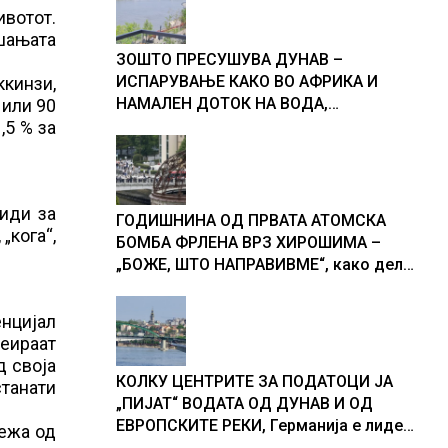
ивотот.
ашањата
ЗОШТО ПРЕСУШУВА ДУНАВ –
ИСПАРУВАЊЕ КАКО ВО АФРИКА И
ккинзи,
НАМАЛЕН ДОТОК НА ВОДА,
 или 90
објаснување на хидрогеолог од
,5 % за
Србија
иди за
ГОДИШНИНА ОД ПРВАТА АТОМСКА
„кога“,
БОМБА ФРЛЕНА ВРЗ ХИРОШИМА –
„БОЖЕ, ШТО НАПРАВИВМЕ“, како дел
од екипажот во авионот „Енола Геј“ и
учесниците во бомбардирањето го
нцијал
доживуваа овој настан што го
реираат
промени текот на историјата
д своја
КОЛКУ ЦЕНТРИТЕ ЗА ПОДАТОЦИ ЈА
станати
„ПИЈАТ“ ВОДАТА ОД ДУНАВ И ОД
ЕВРОПСКИТЕ РЕКИ, Германија е лидер
режа од
во Европа по бројот на изградени