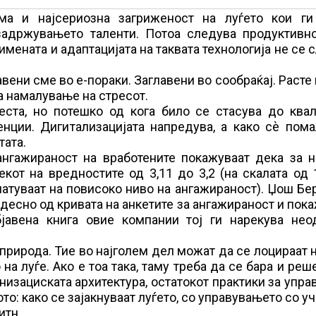
ма и најсериозна загриженост на луѓето кои ги
задржувањето таленти. Потоа следува продуктивно
римената и адаптацијата на таквата технологија не се 
вени сме во е-пораки. Заглавени во сообраќај. Расте
за намалување на стресот.
еста, но потешко од кога било се стасува до квал
нции. Дигитализацијата напредува, а како сѐ пома
тата.
ангажираност на вработените покажуваат дека за н
от на вредностите од 3,11 до 3,2 (на скалата од 
атуваат на повисоко ниво на ангажираност). Џош Бе
десно од кривата на анкетите за ангажираност и пок
бјавена книга овие компании тој ги нарекува нео
природа. Тие во најголем дел можат да се лоцираат 
на луѓе. Ако е тоа така, таму треба да се бара и реш
низациската архитектура, остатокот практики за упр
то: како се зајакнуваат луѓето, со управувањето со у
итн.