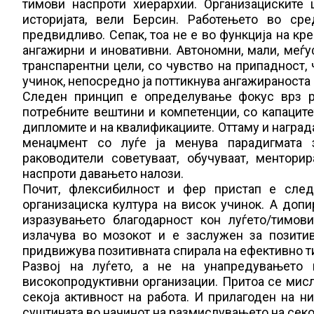
тимови наспроти хиерархии. Организациските
историјата, вели Берсин. Работењето во ср
предвидливо. Сепак, тоа не е во функција на кр
ангажирни и иновативни. Автономни, мали, меѓу
транспарентни цели, со чувство на припадност, ч
учинок, непосредно ја поттикнува ангажираноста 
Следен принцип е определување фокус врз ра
потребните вештини и компетенции, со капацитет
дипломите и на квалификациите. Оттаму и награда
менаџмент со луѓе ја менува парадигмата 
раководители советуваат, обучуваат, ментори
наспроти давањето налози.
Почит, флексибилност и фер пристап е следн
организациска култура на висок учинок. А допи
изразувањето благодарност кон луѓето/тимов
излачува во мозокот и е заслужен за позитивни
придвижува позитивната спирала на ефективно т
Развој на луѓето, а не на унапредувањето 
високопродуктивни организации. Притоа се мисл
секоја активност на работа. И прилагоден на 
суштината во начинот на размислувањето на секо