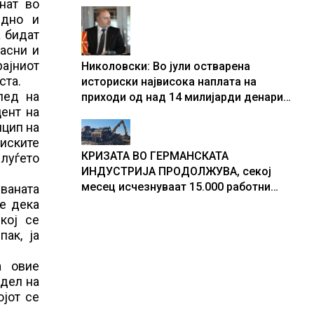
нат во
центри за податоци
едно и
а бидат
јасни и
рајниот
Николовски: Во јули остварена
ста.
историски највисока наплата на
лед на
приходи од над 14 милијарди денари
цент на
– изградивме систем што испорачува
нцип на
резултати
иските
КРИЗАТА ВО ГЕРМАНСКАТА
луѓето
ИНДУСТРИЈА ПРОДОЛЖУВА, секој
месец исчезнуваат 15.000 работни
ваната
места
 е дека
кој се
пак, ја
а овие
 дел на
ојот се