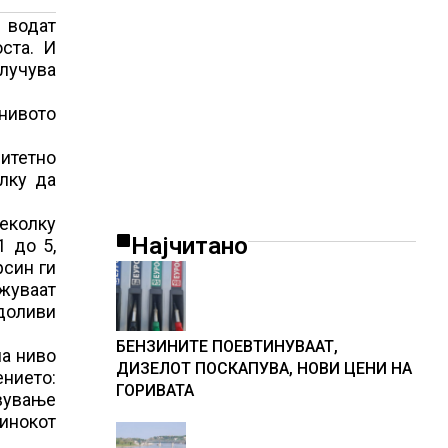
 водат
ста. И
случува
 нивото
итетно
лку да
еколку
Најчитано
1 до 5,
рсин ги
ажуваат
доливи
БЕНЗИНИТЕ ПОЕВТИНУВААТ,
на ниво
ДИЗЕЛОТ ПОСКАПУВА, НОВИ ЦЕНИ НА
ението:
ГОРИВАТА
авување
чинокот