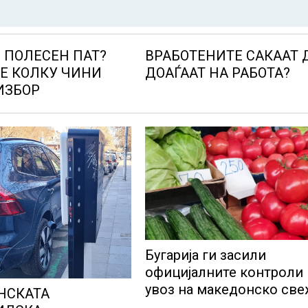
 ПОЛЕСЕН ПАТ?
ВРАБОТЕНИТЕ САКААТ 
Е КОЛКУ ЧИНИ
ДОАЃААТ НА РАБОТА?
ИЗБОР
Бугарија ги засили
официјалните контроли
увоз на македонско св
НСКАТА
овошје, домати и пиперк