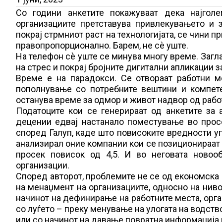
Со години анкетите покажуваат дека најголе
организациите претставува привлекувањето и 
покрај стрмниот раст на технологијата, се чини п
правопропорционално. Барем, не сѐ уште.
На телефон сè уште се минува многу време. Загла
на стрес и покрај бројните дигитални апликации 
Време e на парадокси. Се отвораат работни м
пополнување со потребните вештини и компете
останува време за одмор и живот надвор од рабо
Податоците кои се генерираат од анкетите за 
децении едвај настанало поместување во просек
според Галуп, каде што повисоките вредности уп
анализирал оние компании кои се позиционираат 
просек повисок од 4,5. И во неговата новоо
организации.
Според авторот, проблемите не се од економска 
на менаџмент на организациите, односно на ниво 
начинот на дефинирање на работните места, орга
со луѓето – преку менување на улогата на водство
или со начинот на давање повратна информација 