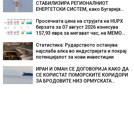
СТАБИЛИЗИРА РЕГИОНАЛНИОТ
ЕНЕРГЕТСКИ СИСТЕМ, како Бугарија
стана балкански шампион во
складирање на енергија од батерии
Просечната цена на струјата на HUPX
берзата за 07 август 2026 изнесува
157,93 евра за мегават час, на МЕМО
153,56 евра за мегават час
Статистика: Рударството останува
најслаба алка во индустријата и покрај
потенцијалот за нови инвестиции
ИРАН И ОМАН СЕ ДОГОВОРИЈА КАКО ДА
СЕ КОРИСТАТ ПОМОРСКИТЕ КОРИДОРИ
ЗА БРОДОВИТЕ НИЗ ОРМУСКАТА
ТЕСНИНА