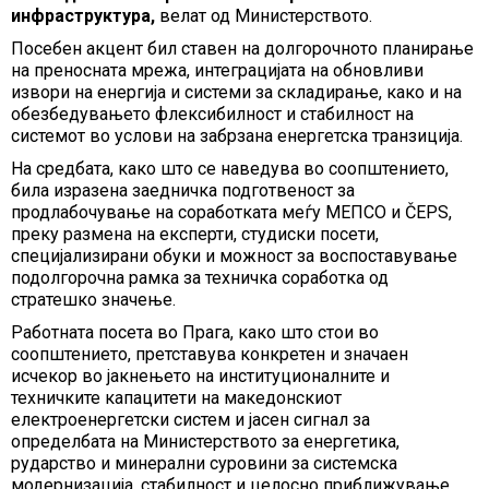
инфраструктура,
велат од Министерството.
Посебен акцент бил ставен на долгорочното планирање
на преносната мрежа, интеграцијата на обновливи
извори на енергија и системи за складирање, како и на
обезбедувањето флексибилност и стабилност на
системот во услови на забрзана енергетска транзиција.
На средбата, како што се наведува во соопштението,
била изразена заедничка подготвеност за
продлабочување на соработката меѓу МЕПСО и ČEPS,
преку размена на експерти, студиски посети,
специјализирани обуки и можност за воспоставување
подолгорочна рамка за техничка соработка од
стратешко значење.
Работната посета во Прага, како што стои во
соопштението, претставува конкретен и значаен
исчекор во јакнењето на институционалните и
техничките капацитети на македонскиот
електроенергетски систем и јасен сигнал за
определбата на Министерството за енергетика,
рударство и минерални суровини за системска
модернизација, стабилност и целосно приближување