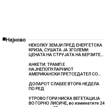
Најново
НЕКОЛКУ ЗЕМЈИ ПРЕД ЕНЕРГЕТСКА
КРИЗА, СУШАТА ЈА ЗГОЛЕМИ
ЦЕНАТА НА СТРУЈАТА НА БЕРЗИТЕ
НА НАД 700 ЕВРА ЗА МЕГАВАТ-ЧАС
АНКЕТИ: ТРАМП Е
НАЈНЕПОПУЛАРНИОТ
АМЕРИКАНСКИ ПРЕТСЕДАТЕЛ СО
ВТОР МАНДАТ, тој не ги признава
резултатите од последните анкети
ДОЛАРОТ СЛАБЕЕ ВТОРА НЕДЕЛА
ПО РЕД
УТРОВО ГОРИ НИСКА ВЕГЕТАЦИЈА
ВО ГОРНО ЛИСИЧЕ, во изминатите 24