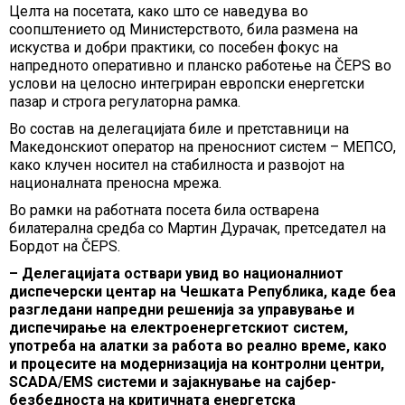
Целта на посетата, како што се наведува во
соопштението од Министерството, била размена на
искуства и добри практики, со посебен фокус на
напредното оперативно и планско работење на ČEPS во
услови на целосно интегриран европски енергетски
пазар и строга регулаторна рамка.
Во состав на делегацијата биле и претставници на
Македонскиот оператор на преносниот систем – МЕПСО,
како клучен носител на стабилноста и развојот на
националната преносна мрежа.
Во рамки на работната посета била остварена
билатерална средба со Мартин Дурачак, претседател на
Бордот на ČEPS.
– Делегацијата оствари увид во националниот
диспечерски центар на Чешката Република, каде беа
разгледани напредни решенија за управување и
диспечирање на електроенергетскиот систем,
употреба на алатки за работа во реално време, како
и процесите на модернизација на контролни центри,
SCADA/EMS системи и зајакнување на сајбер-
безбедноста на критичната енергетска