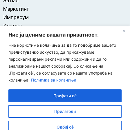
За нас
Маркетинг
Импресум
Контакт
Правила на користење
Ние ја цениме вашата приватност.
Ние користиме колачиња за да го подобриме вашето
прелистувачко искуство, да прикажуваме
персонализирани реклами или содржини и да го
анализираме нашиот сообраќај. Со кликање на
„Прифати сè“, се согласувате со нашата употреба на
колачиња.
Политика за колачиња
Прифати сè
“ЕУРО-МАК-КОМПАНИ” Д.О.О е членка на асоцијацијата
Прилагоди
за заштита на печатени медиуми
Одбиј сè
©
2026
Економија и Бизнис
Политика за приватност
|