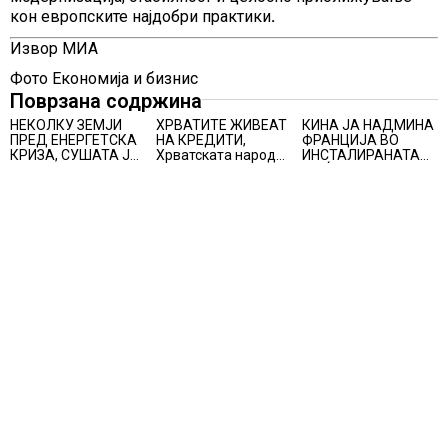
кон европските најдобри практики
.
Извор МИА
Фото Економија и бизнис
Поврзана содржина
НЕКОЛКУ ЗЕМЈИ
ХРВАТИТЕ ЖИВЕАТ
КИНА ЈА НАДМИНА
ПРЕД ЕНЕРГЕТСКА
НА КРЕДИТИ,
ФРАНЦИЈА ВО
КРИЗА, СУШАТА ЈА
Хрватската народна
ИНСТАЛИРАНАТА
ЗГОЛЕМИ ЦЕНАТА
банка ги заострува
МОЌНОСТ НА
НА СТРУЈАТА НА
правилата за
НУКЛЕАРНИТЕ
БЕРЗИТЕ НА НАД
кредитирање и
ЦЕНТРАЛИ
700 ЕВРА ЗА
предупредува на
МЕГАВАТ-ЧАС
зголемени ризици
во финансискиот
систем