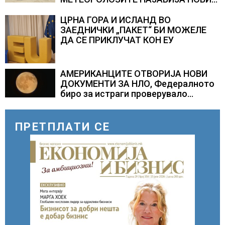
ПРОГНОЗИ ЗА СРЕДИНАТА НА
АВГУСТ
ЦРНА ГОРА И ИСЛАНД ВО
ЗАЕДНИЧКИ „ПАКЕТ“ БИ МОЖЕЛЕ
ДА СЕ ПРИКЛУЧАТ КОН ЕУ
АМЕРИКАНЦИТЕ ОТВОРИЈА НОВИ
ДОКУМЕНТИ ЗА НЛО, Федералното
биро за истраги проверувало
снимки за „Големи темни
триаголници со светла“
ПРЕТПЛАТИ СЕ