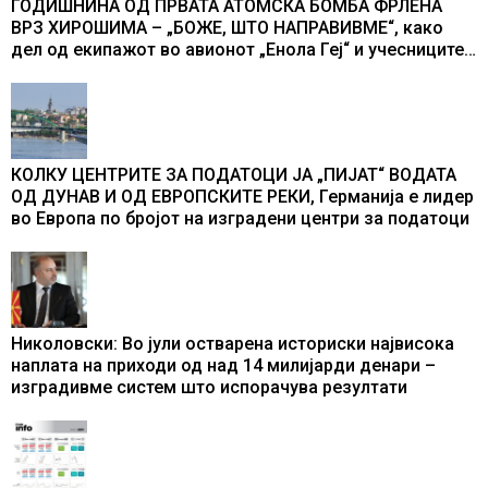
ГОДИШНИНА ОД ПРВАТА АТОМСКА БОМБА ФРЛЕНА
ВРЗ ХИРОШИМА – „БОЖЕ, ШТО НАПРАВИВМЕ“, како
дел од екипажот во авионот „Енола Геј“ и учесниците
во бомбардирањето го доживуваа овој настан што го
промени текот на историјата
КОЛКУ ЦЕНТРИТЕ ЗА ПОДАТОЦИ ЈА „ПИЈАТ“ ВОДАТА
ОД ДУНАВ И ОД ЕВРОПСКИТЕ РЕКИ, Германија е лидер
во Европа по бројот на изградени центри за податоци
Николовски: Во јули остварена историски највисока
наплата на приходи од над 14 милијарди денари –
изградивме систем што испорачува резултати