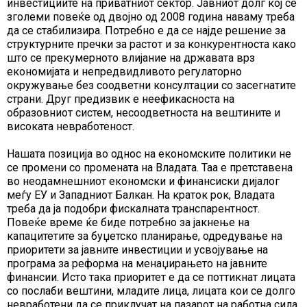
инвестициите на приватниот сектор. Јавниот долг кој се
зголеми повеќе од двојно од 2008 година наваму треба
да се стабилизира. Потребно е да се најде решение за
структурните пречки за растот и за конкурентноста како
што се прекумерното влијание на државата врз
економијата и непредвидливото регулаторно
окружување без соодветни консултации со засегнатите
страни. Друг предизвик е неефикасноста на
образовниот систем, несоодветноста на вештините и
високата невработеност.
Нашата позиција во однос на економските политики не
се промени со промената на Владата. Таа е претставена
во неодамнешниот економски и финансиски дијалог
меѓу ЕУ и Западниот Балкан. На краток рок, Владата
треба да ја подобри фискалната транспарентност.
Повеќе време ќе биде потребно за јакнење на
капацитетите за буџетско планирање, одредување на
приоритети за јавните инвестиции и усвојување на
програма за реформа на менаџирањето на јавните
финансии. Исто така приоритет е да се поттикнат лицата
со послаби вештини, младите лица, лицата кои се долго
невработени да се приклучат на пазарот на работна сила.