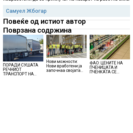
Самуел Жбогар
Повеќе од истиот автор
Поврзана содржина
Нови можности:
ФАО: ЦЕНИТЕ НА
ПОРАДИ СУШАТА
Нови вработени ја
ПЧЕНИЦАТА И
РЕЧНИОТ
започнаа својата
ПЧЕНКАТА СЕ
ТРАНСПОРТ НА
професионална
ПОВИСОКИ ВО
СТОКИ СЕ ПРЕФРЛА
приказна во Lidl
ЈУЛИ, млекото и
НА КАМИОНИ И
Логистичкиот
месото бележат
ВОЗОВИ, Германија
центар во Куманово
пониски цени
со итни мерки
овозможува
камионџиите да
возат и во недела