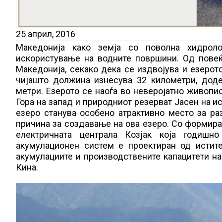
25 април, 2016
Македонија како земја со поволна хидроло
искористување на водните површини. Од пове
Македонија, секако дека се издвојува и езерот
чијашто должина изнесува 32 километри, дод
метри. Езерото се наоѓа во неверојатно живопи
Гора на запад и природниот резерват Јасен на и
езеро станува особено атрактивно место за раз
причина за создавање на ова езеро. Со формира
електричната централа Козјак која годишн
акумулационен систем е проектиран од истит
акумулациите и производствените капацитети на
Кина.