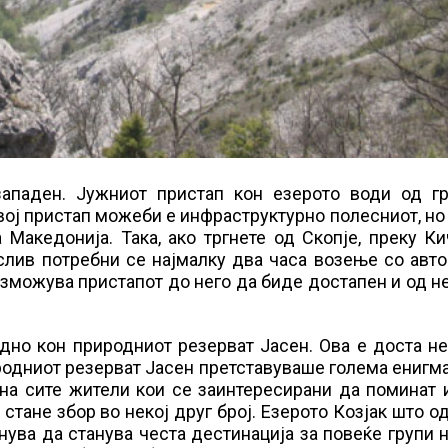
западен. Јужниот пристап кон езерото води од гр
вој пристап можеби е инфраструктурно полесниот, но
 Македонија. Така, ако тргнете од Скопје, преку К
слив потребни се најмалку два часа возење со авт
зможува пристапот до него да биде достапен и од н
одно кон природниот резерват Јасен. Ова е доста н
иродниот резерват Јасен претставуваше голема енигм
 на сите жители кои се заинтересирани да поминат 
 стане збор во некој друг број. Езерото Козјак што о
ува да станува честа дестинација за повеќе групи н