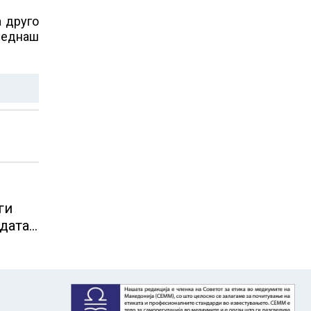
а друго
о еднаш
ги
одата
о