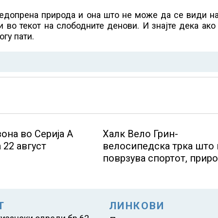
 недопрена природа и она што не може да се види н
и во текот на слободните денови. И знајте дека ак
огу пати.
она во Серија А
Халк Вело Грин-
 22 август
велосипедска трка што 
поврзува спортот, прир
и хуманостаповторно в
Маврово
Т
ЛИНКОВИ