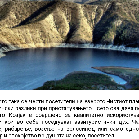
сто така се чести посетители на езерото.Чистиот пл
ински разлики при пристапувањето… сето ова дава 
ото Козјак е совршено за квалитетно искористув
и кои во себе поседуваат авантуристички дух. Ча
е, рибарење, возење на велосипед или само едно
 и спокојство во душата на секој посетител.