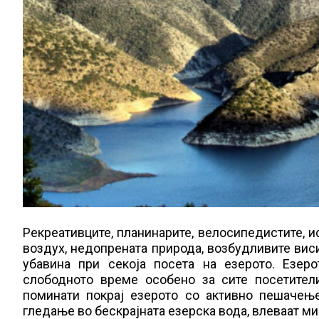
Рекреативците, планинарите, велосипедистите, и
воздух, недопрената природа, возбудливите вис
убавина при секоја посета на езерото. Езер
слободното време особено за сите посетител
поминати покрај езерото со активно пешачењ
гледање во бескрајната езерска вода, влеваат мир