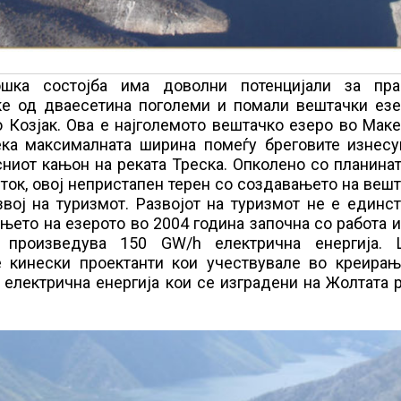
шка состојба има доволни потенцијали за пра
ќе од дваесетина поголеми и помали вештачки езе
о Козјак. Ова е најголемото вештачко езеро во Мак
ека максималната ширина помеѓу бреговите изнесу
сниот кањон на реката Треска. Опколено со планина
сток, овој непристапен терен со создавањето на веш
вој на туризмот. Развојот на туризмот не е единс
њето на езерото во 2004 година започна со работа 
о произведува 150 GW/h електрична енергија. 
е кинески проектанти кои учествувале во креирањ
 електрична енергија кои се изградени на Жолтата 