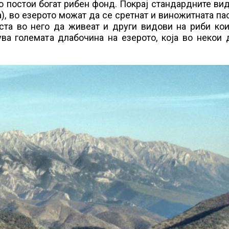
го постои богат рибен фонд. Покрај стандардните ви
на), во езерото можат да се сретнат и виножитната па
ста во него да живеат и други видови на риби кои
ува големата длабочина на езерото, која во некои