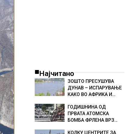
Најчитано
ЗОШТО ПРЕСУШУВА
ДУНАВ – ИСПАРУВАЊЕ
КАКО ВО АФРИКА И
НАМАЛЕН ДОТОК НА
ГОДИШНИНА ОД
ВОДА, објаснување на
ПРВАТА АТОМСКА
хидрогеолог од Србија
БОМБА ФРЛЕНА ВРЗ
ХИРОШИМА – „БОЖЕ,
КОЛКУ ЦЕНТРИТЕ ЗА
ШТО НАПРАВИВМЕ“,