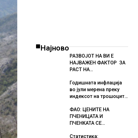
Најново
РАЗВОЈОТ НА ВИ Е
НАЈВАЖЕН ФАКТОР ЗА
РАСТ НА
АМЕРИКАНСКАТА
Годишната инфлација
ЕКОНОМИЈА
во јули мерена преку
индексот на трошоците
на живот изнесува 2.3 %
ФАО: ЦЕНИТЕ НА
ПЧЕНИЦАТА И
ПЧЕНКАТА СЕ
ПОВИСОКИ ВО ЈУЛИ,
Статистика:
млекото и месото