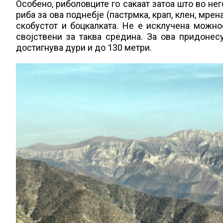
Особено, риболовците го сакаат затоа што во не
риба за ова поднебје (пастрмка, крап, клен, мре
скобустот и боцкалката. Не е исклучена можно
својствени за таква средина. За ова придонес
достигнува дури и до 130 метри.