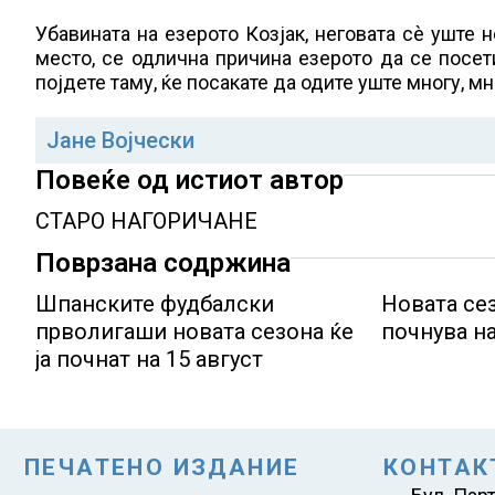
Убавината на езерото Козјак, неговата сè уште
место, се одлична причина езерото да се посет
појдете таму, ќе посакате да одите уште многу, мн
Јане Војчески
Повеќе од истиот автор
СТАРО НАГОРИЧАНЕ
Поврзана содржина
Шпанските фудбалски
Новата сез
прволигаши новата сезона ќе
почнува на
ја почнат на 15 август
ПЕЧАТЕНО ИЗДАНИЕ
КОНТАК