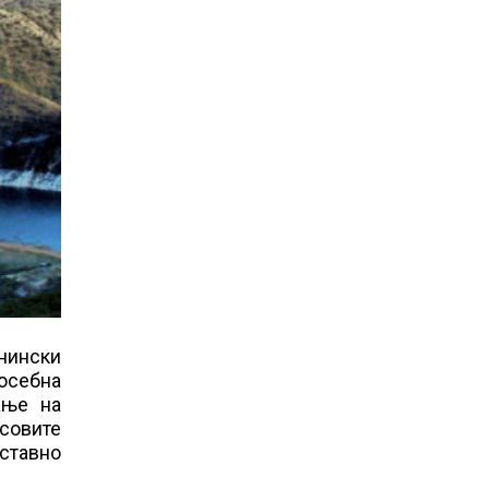
анински
посебна
ање на
совите
ставно