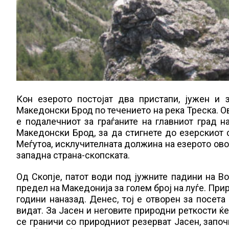
Кон езерото постојат два пристапи, јужен и 
Македонски Брод по течението на река Треска. О
е подалечниот за граѓаните на главниот град на
Македонски Брод, за да стигнете до езерскиот 
Меѓутоа, исклучителната должина на езерото ово
западна страна-скопската.
Од Скопје, патот води под јужните падини на В
предел на Македонија за голем број на луѓе. Пр
години наназад. Денес, тој е отворен за посета
видат. За Јасен и неговите природни реткости ќе
се граничи со природниот резерват Јасен, започн