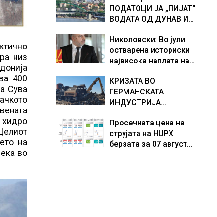
ПОДАТОЦИ ЈА „ПИЈАТ“
како дел од екипажот
ВОДАТА ОД ДУНАВ И
во авионот „Енола Геј“ и
ОД ЕВРОПСКИТЕ РЕКИ,
учесниците во
Николовски: Во јули
Германија е лидер во
бомбардирањето го
ктично
остварена историски
Европа по бројот на
доживуваа овој настан
ра низ
највисока наплата на
изградени центри за
што го промени текот
едонија
приходи од над 14
податоци
на историјата
ва 400
КРИЗАТА ВО
милијарди денари –
та Сува
ГЕРМАНСКАТА
изградивме систем што
тачкото
ИНДУСТРИЈА
испорачува резултати
твената
ПРОДОЛЖУВА, секој
и хидро
Просечната цена на
месец исчезнуваат
Целиот
струјата на HUPX
15.000 работни места
ето на
берзата за 07 август
река во
2026 изнесува 157,93
евра за мегават час, на
МЕМО 153,56 евра за
мегават час