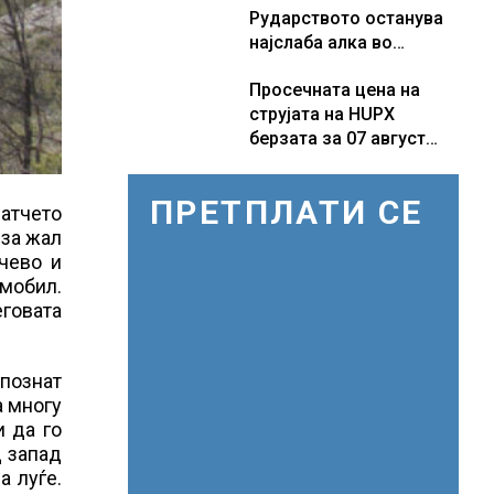
Рударството останува
бележат пониски цени
најслаба алка во
индустријата и покрај
Просечната цена на
потенцијалот за нови
струјата на HUPX
инвестиции
берзата за 07 август
2026 изнесува 157,93
евра за мегават час, на
ПРЕТПЛАТИ СЕ
МЕМО 153,56 евра за
атчето
мегават час
 за жал
ичево и
омобил.
еговата
епознат
а многу
и да го
д запад
а луѓе.