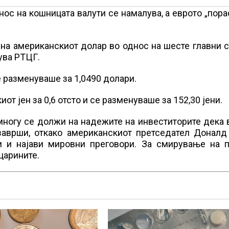
ос на кошницата валути се намалува, а еврото „пора
 на американскиот долар во однос на шесте главни 
сува РТЦГ.
е разменуваше за 1,0490 долари.
от јен за 0,6 отсто и се разменуваше за 152,30 јени.
многу се должи на надежите на инвеститорите дека 
заврши, откако американскиот претседател Доналд
и и најави мировни преговори. За смирување на п
царините.