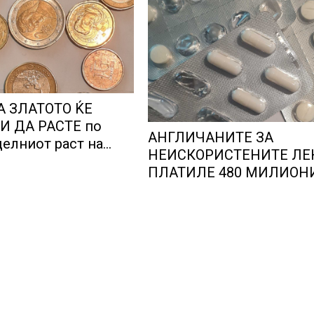
А ЗЛАТОТО ЌЕ
 ДА РАСТЕ по
АНГЛИЧАНИТЕ ЗА
елниот раст на
НЕИСКОРИСТЕНИТЕ ЛЕ
 на благородниот
ПЛАТИЛЕ 480 МИЛИОН
ФУНТИ, повик до пацие
да бараат само лекови 
навистина им се потреб