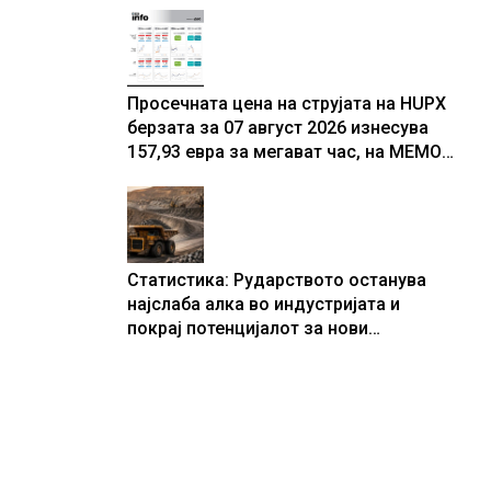
складирање на енергија од батерии
Просечната цена на струјата на HUPX
берзата за 07 август 2026 изнесува
157,93 евра за мегават час, на МЕМО
153,56 евра за мегават час
Статистика: Рударството останува
најслаба алка во индустријата и
покрај потенцијалот за нови
инвестиции