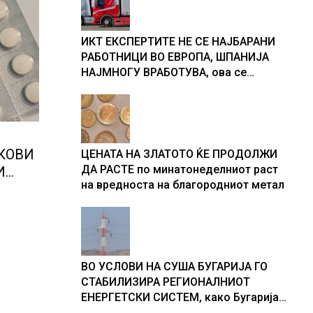
ИКТ ЕКСПЕРТИТЕ НЕ СЕ НАЈБАРАНИ
РАБОТНИЦИ ВО ЕВРОПА, ШПАНИЈА
НАЈМНОГУ ВРАБОТУВА, oва се
најбараните работни места во 2026
година
КОВИ
ЦЕНАТА НА ЗЛАТОТО ЌЕ ПРОДОЛЖИ
ДА РАСТЕ по минатонеделниот раст
И
на вредноста на благородниот метал
нтите
што
ни
ВО УСЛОВИ НА СУША БУГАРИЈА ГО
СТАБИЛИЗИРА РЕГИОНАЛНИОТ
ЕНЕРГЕТСКИ СИСТЕМ, како Бугарија
стана балкански шампион во