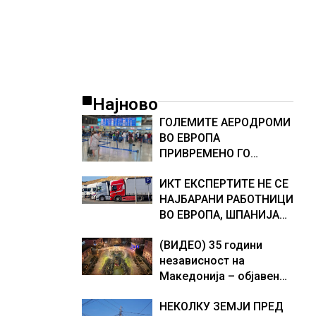
Најново
ГОЛЕМИТЕ АЕРОДРОМИ
ВО ЕВРОПА
ПРИВРЕМЕНО ГО
ИСКЛУЧУВААТ ЕЕS
ИКТ ЕКСПЕРТИТЕ НЕ СЕ
СИСТЕМОТ ЗА
НАЈБАРАНИ РАБОТНИЦИ
КОНТРОЛА НА
ВО ЕВРОПА, ШПАНИЈА
ПАТНИЦИ, новите
НАЈМНОГУ ВРАБОТУВА,
правила го забавуваат
(ВИДЕО) 35 години
oва се најбараните
протокот на патници на
независност на
работни места во 2026
аеродромите и
Македонија – објавено
година
предизвикува долги
видео пред
редици
НЕКОЛКУ ЗЕМЈИ ПРЕД
вечерашниот музичко-