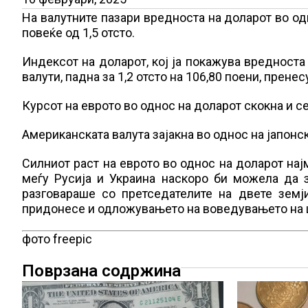
На валутните пазари вредноста на доларот во одн
повеќе од 1,5 отсто.
Индексот на доларот, кој ја покажува вредноста
валути, падна за 1,2 отсто на 106,80 поени, прене
Курсот на еврото во однос на доларот скокна и с
Американската валута зајакна во однос на јапонски
Силниот раст на еврото во однос на доларот нај
меѓу Русија и Украина наскоро би можела да 
разговараше со претседателите на двете земј
придонесе и одложувањето на воведувањето на 
фото freepic
Поврзана содржина