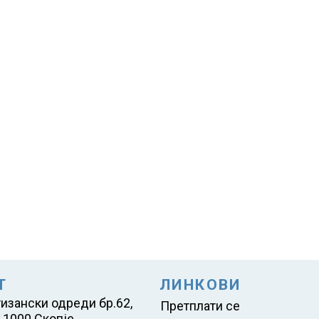
Т
ЛИНКОВИ
тизански одреди бр.62,
Претплати се
 1000 Скопје