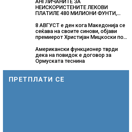
АНГЛИЧАНИТЕ ЗА
НЕИСКОРИСТЕНИТЕ ЛЕКОВИ
ПЛАТИЛЕ 480 МИЛИОНИ ФУНТИ,
повик до пациентите да бараат
само лекови што навистина им се
8 АВГУСТ е ден кога Македонија се
потребни
сеќава на своите синови, објави
премиерот Христијан Мицкоски по
повод 25 годишнината од
загинувањето на десетмината
Американски функционер тврди
прилепски бранители
дека на повидок е договор за
Ормуската теснина
ПРЕТПЛАТИ СЕ