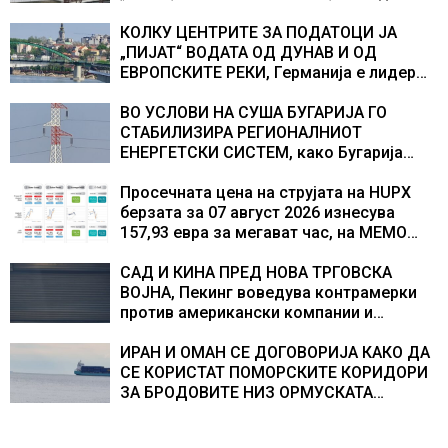
екипажот во авионот „Енола Геј“ и
учесниците во бомбардирањето го
КОЛКУ ЦЕНТРИТЕ ЗА ПОДАТОЦИ ЈА
доживуваа овој настан што го промени
„ПИЈАТ“ ВОДАТА ОД ДУНАВ И ОД
текот на историјата
ЕВРОПСКИТЕ РЕКИ, Германија е лидер
во Европа по бројот на изградени
центри за податоци
ВО УСЛОВИ НА СУША БУГАРИЈА ГО
СТАБИЛИЗИРА РЕГИОНАЛНИОТ
ЕНЕРГЕТСКИ СИСТЕМ, како Бугарија
стана балкански шампион во
складирање на енергија од батерии
Просечната цена на струјата на HUPX
берзата за 07 август 2026 изнесува
157,93 евра за мегават час, на МЕМО
153,56 евра за мегават час
САД И КИНА ПРЕД НОВА ТРГОВСКА
ВОЈНА, Пекинг воведува контрамерки
против американски компании и
организации
ИРАН И ОМАН СЕ ДОГОВОРИЈА КАКО ДА
СЕ КОРИСТАТ ПОМОРСКИТЕ КОРИДОРИ
ЗА БРОДОВИТЕ НИЗ ОРМУСКАТА
ТЕСНИНА