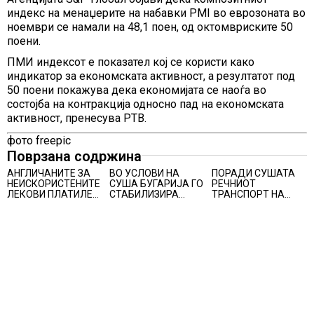
индекс на менаџерите на набавки PMI во еврозоната во
ноември се намали на 48,1 поен, од октомвриските 50
поени.
ПМИ индексот е показател кој се користи како
индикатор за економската активност, а резултатот под
50 поени покажува дека економијата се наоѓа во
состојба на контракција односно пад на економската
активност, пренесува РТВ.
фото freepic
Поврзана содржина
АНГЛИЧАНИТЕ ЗА
ВО УСЛОВИ НА
ПОРАДИ СУШАТА
НЕИСКОРИСТЕНИТЕ
СУША БУГАРИЈА ГО
РЕЧНИОТ
ЛЕКОВИ ПЛАТИЛЕ
СТАБИЛИЗИРА
ТРАНСПОРТ НА
480 МИЛИОНИ
РЕГИОНАЛНИОТ
СТОКИ СЕ ПРЕФРЛА
ФУНТИ, повик до
ЕНЕРГЕТСКИ
НА КАМИОНИ И
пациентите да
СИСТЕМ, како
ВОЗОВИ, Германија
бараат само лекови
Бугарија стана
со итни мерки
што навистина им
балкански шампион
овозможува
се потребни
во складирање на
камионџиите да
енергија од батерии
возат и во недела