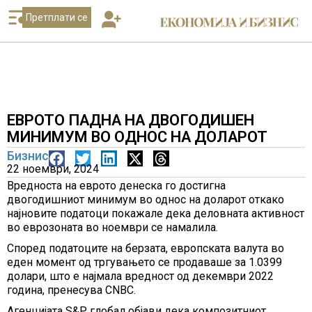
Претплати се
ЕВРОТО ПАДНА НА ДВОГОДИШЕН
МИНИМУМ ВО ОДНОС НА ДОЛАРОТ
Бизнис
22 ноември, 2024
Вредноста на еврото денеска го достигна
двогодишниот минимум во однос на доларот откако
најновите податоци покажале дека деловната активност
во еврозоната во ноември се намалила.
Според податоците на берзата, европската валута во
еден момент од тргувањето се продаваше за 1.0399
долари, што е најмала вредност од декември 2022
година, пренесува CNBC.
Агенцијата S&P глобал објави дека композитниот