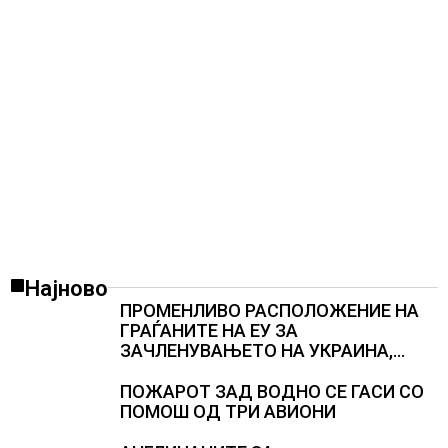
Најново
ПРОМЕНЛИВО РАСПОЛОЖЕНИЕ НА
ГРАЃАНИТЕ НА ЕУ ЗА
ЗАЧЛЕНУВАЊЕТО НА УКРАИНА,
изненадува каква е поддршката од
Полска, Франција и Германија
ПОЖАРОТ ЗАД ВОДНО СЕ ГАСИ СО
ПОМОШ ОД ТРИ АВИОНИ