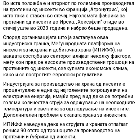
Во иста положба е и вториот по големина производител
на протеини од инсекти во Франција „Агронутрис“, кој
исто така е ставен во стечај. Најголемата фабрика за
протеини од инсекти во Ирска, „Хексафли“ отиде во
стечај уште во 2023 година и набрзо беше продадена.
Според организацијата што ја застапува оваа
индустриска гранка, Меѓународната платформа на
инсекти за исхрана и добиточна храна (ИПИФФ), на
ваквата состојба во секторот влијаат неколку фактори,
меѓу кои пред се високите производствени трошоци на
протеините од инсекти, севкупната економска клима,
како и се построгите европски регулативи.
Индустријата за производство на храна од инсекти е
процентуално е една од најголемите потрошувачи на
електрична енергија, имајќи пред вид дека се потребни
големи количества струја за одржување на неопходните
температура и светлина за одгледување на инсектите.
Дополнителен проблем е скапата храна за инсектите.
ИПИФФ наведува дека на струјата и храната отпаѓаат
речиси 90 отсто од трошоците за производство на
протеини и ѓубрива од инсекти.