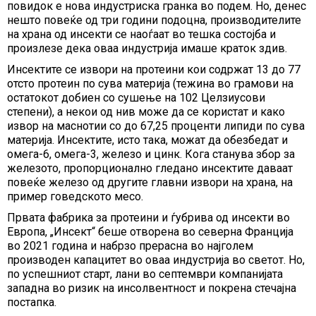
повидок е нова индустриска гранка во подем. Но, денес
нешто повеќе од три години подоцна, производителите
на храна од инсекти се наоѓаат во тешка состојба и
произлезе дека оваа индустрија имаше краток здив.
Инсектите се извори на протеини кои содржат 13 до 77
отсто протеин по сува материја (тежина во грамови на
остатокот добиен со сушење на 102 Целзиусови
степени), а некои од нив може да се користат и како
извор на маснотии со до 67,25 проценти липиди по сува
материја. Инсектите, исто така, можат да обезбедат и
омега-6, омега-3, железо и цинк. Кога станува збор за
железото, пропорционално гледано инсектите даваат
повеќе железо од другите главни извори на храна, на
пример говедското месо.
Првата фабрика за протеини и ѓубрива од инсекти во
Европа, „Инсект“ беше отворена во северна Франција
во 2021 година и набрзо прерасна во најголем
производен капацитет во оваа индустрија во светот. Но,
по успешниот старт, лани во септември компанијата
западна во ризик на инсолвентност и покрена стечајна
постапка.