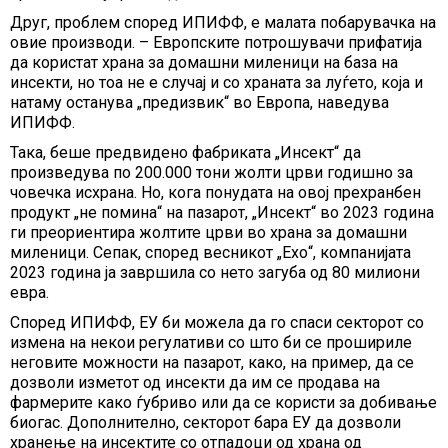
Друг, проблем според ИПИФФ, е малата побарувачка на
овие производи. – Европските потрошувачи прифатија
да користат храна за домашни миленици на база на
инсекти, но тоа не е случај и со храната за луѓето, која и
натаму останува „предизвик“ во Европа, наведува
ИПИФФ.
Така, беше предвидено фабриката „Инсект“ да
произведува по 200.000 тони жолти црви годишно за
човечка исхрана. Но, кога понудата на овој прехранбен
продукт „не помина“ на пазарот, „Инсект“ во 2023 година
ги преориентира жолтите црви во храна за домашни
миленици. Сепак, според весникот „Ехо“, компанијата
2023 година ја завршила со нето загуба од 80 милиони
евра.
Според ИПИФФ, ЕУ би можела да го спаси секторот со
измена на некои регулативи со што би се прошириле
неговите можности на пазарот, како, на пример, да се
дозволи изметот од инсекти да им се продава на
фармерите како ѓубриво или да се користи за добивање
биогас. Дополнително, секторот бара ЕУ да дозволи
хранење на инсектите со отпадоци од храна од