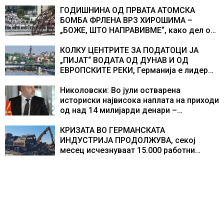
на хидрогеолог од Србија
ГОДИШНИНА ОД ПРВАТА АТОМСКА
БОМБА ФРЛЕНА ВРЗ ХИРОШИМА –
„БОЖЕ, ШТО НАПРАВИВМЕ“, како дел од
екипажот во авионот „Енола Геј“ и
учесниците во бомбардирањето го
КОЛКУ ЦЕНТРИТЕ ЗА ПОДАТОЦИ ЈА
доживуваа овој настан што го промени
„ПИЈАТ“ ВОДАТА ОД ДУНАВ И ОД
текот на историјата
ЕВРОПСКИТЕ РЕКИ, Германија е лидер
во Европа по бројот на изградени
центри за податоци
Николовски: Во јули остварена
историски највисока наплата на приходи
од над 14 милијарди денари –
изградивме систем што испорачува
резултати
КРИЗАТА ВО ГЕРМАНСКАТА
ИНДУСТРИЈА ПРОДОЛЖУВА, секој
месец исчезнуваат 15.000 работни
места