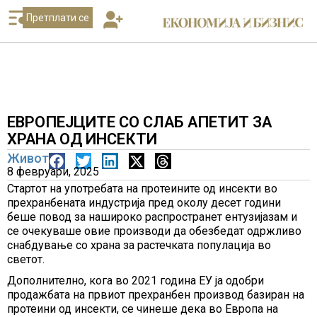
Претплати се
ЕВРОПЕЈЦИТЕ СО СЛАБ АПЕТИТ ЗА
ХРАНА ОД ИНСЕКТИ
Живот
8 февруари, 2025
Стартот на употребата на протеините од инсекти во
прехранбената индустрија пред околу десет години
беше повод за нашироко распространет ентузијазам и
се очекуваше овие производи да обезбедат одржливо
снабдување со храна за растечката популација во
светот.
Дополнително, кога во 2021 година ЕУ ја одобри
продажбата на првиот прехранбен производ базиран на
протеини од инсекти, се чинеше дека во Европа на