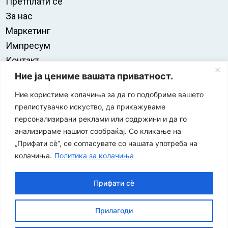
Претплати се
За нас
Маркетинг
Импресум
Контакт
Правила на користење
Ние ја цениме вашата приватност.
Ние користиме колачиња за да го подобриме вашето
прелистувачко искуство, да прикажуваме
персонализирани реклами или содржини и да го
анализираме нашиот сообраќај. Со кликање на
„Прифати сè“, се согласувате со нашата употреба на
колачиња.
Политика за колачиња
Прифати сè
“ЕУРО-МАК-КОМПАНИ” Д.О.О е членка на асоцијацијата
Прилагоди
за заштита на печатени медиуми