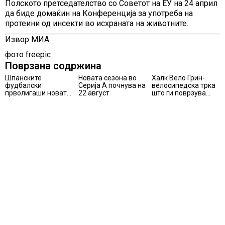
Полското претседателство со Советот на ЕУ на 24 април
да биде домаќин на Конференција за употреба на
протеини од инсекти во исхраната на животните.
Извор МИА
фото freepic
Поврзана содржина
Шпанските
Новата сезона во
Халк Вело Грин-
фудбалски
Серија А почнува на
велосипедска трка
прволигаши новата
22 август
што ги поврзува
сезона ќе ја почнат
спортот, природата
на 15 август
и
хуманостаповторно
во Маврово