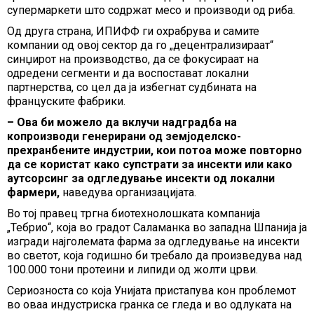
супермаркети што содржат месо и производи од риба.
Од друга страна, ИПИФФ ги охрабрува и самите
компании од овој сектор да го „децентрализираат“
синџирот на производство, да се фокусираат на
одредени сегменти и да воспостават локални
партнерства, со цел да ја избегнат судбината на
француските фабрики.
– Ова би можело да вклучи надградба на
копроизводи генерирани од земјоделско-
прехранбените индустрии, кои потоа може повторно
да се користат како супстрати за инсекти или како
аутсорсинг за одгледување инсекти од локални
фармери,
наведува организацијата.
Во тој правец тргна биотехнолошката компанија
„Тебрио“, која во градот Саламанка во западна Шпанија ја
изгради најголемата фарма за одгледување на инсекти
во светот, која годишно би требало да произведува над
100.000 тони протеини и липиди од жолти црви.
Сериозноста со која Унијата пристапува кон проблемот
во оваа индустриска гранка се гледа и во одлуката на