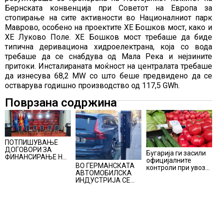
Бернската конвенција при Советот на Европа за
стопирање на сите активности во Националниот парк
Маврово, особено на проектите ХЕ Бошков мост, како и
ХЕ Луково Поле. ХЕ Бошков мост требаше да биде
типична деривациона хидроелектрана, која со вода
требаше да се снабдува од Мала Река и нејзините
притоки. Инсталираната моќност на централата требаше
да изнесува 68,2 MW со што беше предвидено да се
остварува годишно производство од 117,5 GWh.
Поврзана содржина
ПОТПИШУВАЊЕ
ДОГОВОРИ ЗА
Бугарија ги засили
ФИНАНСИРАЊЕ НА
официјалните
ПРУГАТА КРИВА
ВО ГЕРМАНСКАТА
контроли при увоз
ПАЛАНКА-ДЕВЕ
АВТОМОБИЛСКА
на македонско
БАИР
ИНДУСТРИЈА СЕ
свежо овошје,
ВРАЌА
домати и пиперки,
ОПТИМИЗМОТ
објави АХВ