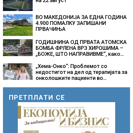
на 22 август
ВО МАКЕДОНИЈА ЗА ЕДНА ГОДИНА
4.900 ПОМАЛКУ ЗАПИШАНИ
ПРВАЧИЊА
ГОДИШНИНА ОД ПРВАТА АТОМСКА
БОМБА ФРЛЕНА ВРЗ ХИРОШИМА –
„БОЖЕ, ШТО НАПРАВИВМЕ“, како
дел од екипажот во авионот „Енола
Геј“ и учесниците во
„Хема-Онко“: Проблемот со
бомбардирањето го доживуваа овој
недостигот на дел од терапијата за
настан што го промени текот на
онколошките пациенти во
историјата
моментот е надминат
ПРЕТПЛАТИ СЕ