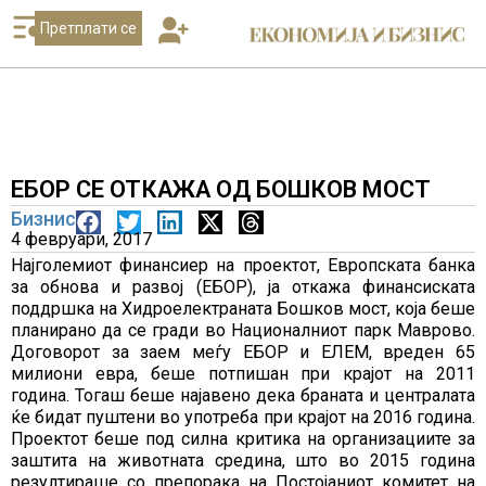
Претплати се
ЕБОР СЕ ОТКАЖА ОД БОШКОВ МОСТ
Бизнис
4 февруари, 2017
Најголемиот финансиер на проектот, Европската банка
за обнова и развој (ЕБОР), ја откажа финансиската
поддршка на Хидроелектраната Бошков мост, која беше
планирано да се гради во Националниот парк Маврово.
Договорот за заем меѓу ЕБОР и ЕЛЕМ, вреден 65
милиони евра, беше потпишан при крајот на 2011
година. Тогаш беше најавено дека браната и централата
ќе бидат пуштени во употреба при крајот на 2016 година.
Проектот беше под силна критика на организациите за
заштита на животната средина, што во 2015 година
резултираше со препорака на Постојаниот комитет на