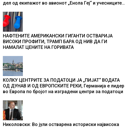
дел од екипажот во авионот „Енола Геј“ и учесниците
во бомбардирањето го доживуваа овој настан што го
промени текот на историјата
НАФТЕНИТЕ АМЕРИКАНСКИ ГИГАНТИ ОСТВАРИЈА
ВИСОКИ ПРОФИТИ, ТРАМП БАРА ОД НИВ ДА ГИ
НАМАЛАТ ЦЕНИТЕ НА ГОРИВАТА
КОЛКУ ЦЕНТРИТЕ ЗА ПОДАТОЦИ ЈА „ПИЈАТ“ ВОДАТА
ОД ДУНАВ И ОД ЕВРОПСКИТЕ РЕКИ, Германија е лидер
во Европа по бројот на изградени центри за податоци
Николовски: Во јули остварена историски највисока