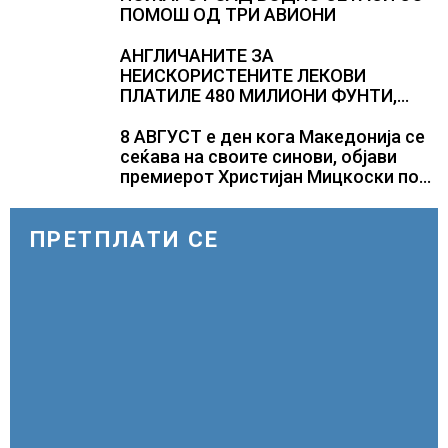
ПОМОШ ОД ТРИ АВИОНИ
АНГЛИЧАНИТЕ ЗА
НЕИСКОРИСТЕНИТЕ ЛЕКОВИ
ПЛАТИЛЕ 480 МИЛИОНИ ФУНТИ,
повик до пациентите да бараат
само лекови што навистина им се
8 АВГУСТ е ден кога Македонија се
потребни
сеќава на своите синови, објави
премиерот Христијан Мицкоски по
повод 25 годишнината од
загинувањето на десетмината
прилепски бранители
ПРЕТПЛАТИ СЕ