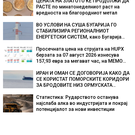
учесниците во бомбардирањето го
ЦЕНАТА НА ЗЛАТОТО ЌЕ ПРОДОЛЖИ ДА
доживуваа овој настан што го промени
РАСТЕ по минатонеделниот раст на
текот на историјата
вредноста на благородниот метал
ВО УСЛОВИ НА СУША БУГАРИЈА ГО
СТАБИЛИЗИРА РЕГИОНАЛНИОТ
ЕНЕРГЕТСКИ СИСТЕМ, како Бугарија
стана балкански шампион во
складирање на енергија од батерии
Просечната цена на струјата на HUPX
берзата за 07 август 2026 изнесува
157,93 евра за мегават час, на МЕМО
153,56 евра за мегават час
ИРАН И ОМАН СЕ ДОГОВОРИЈА КАКО ДА
СЕ КОРИСТАТ ПОМОРСКИТЕ КОРИДОРИ
ЗА БРОДОВИТЕ НИЗ ОРМУСКАТА
ТЕСНИНА
Статистика: Рударството останува
најслаба алка во индустријата и покрај
потенцијалот за нови инвестиции