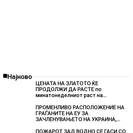
Најново
ЦЕНАТА НА ЗЛАТОТО ЌЕ
ПРОДОЛЖИ ДА РАСТЕ по
минатонеделниот раст на
вредноста на благородниот метал
ПРОМЕНЛИВО РАСПОЛОЖЕНИЕ НА
ГРАЃАНИТЕ НА ЕУ ЗА
ЗАЧЛЕНУВАЊЕТО НА УКРАИНА,
изненадува каква е поддршката од
Полска, Франција и Германија
ПОЖАРОТ ЗАД ВОДНО СЕ ГАСИ СО