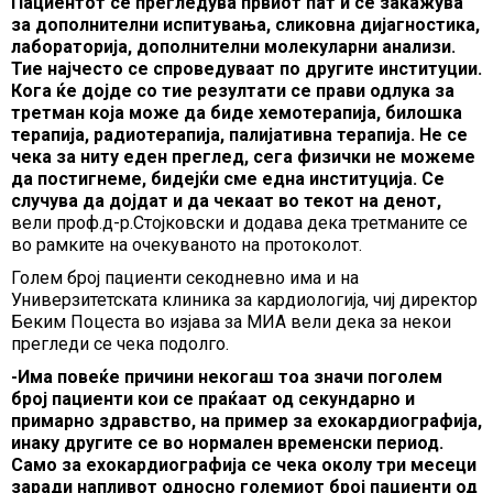
Пациентот се прегледува првиот пат и се закажува
за дополнителни испитувања, сликовна дијагностика,
лабораторија, дополнителни молекуларни анализи.
Тие најчесто се спроведуваат по другите институции.
Кога ќе дојде со тие резултати се прави одлука за
третман која може да биде хемотерапија, билошка
терапија, радиотерапија, палијативна терапија. Не се
чека за ниту еден преглед, сега физички не можеме
да постигнеме, бидејќи сме една институција. Се
случува да дојдат и да чекаат во текот на денот,
вели проф.д-р.Стојковски и додава дека третманите се
во рамките на очекуваното на протоколот.
Голем број пациенти секодневно има и на
Универзитетската клиника за кардиологија, чиј директор
Беким Поцеста во изјава за МИА вели дека за некои
прегледи се чека подолго.
-Има повеќе причини некогаш тоа значи поголем
број пациенти кои се праќаат од секундарно и
примарно здравство, на пример за ехокардиографија,
инаку другите се во нормален временски период.
Само за ехокардиографија се чека околу три месеци
заради напливот односно големиот број пациенти од