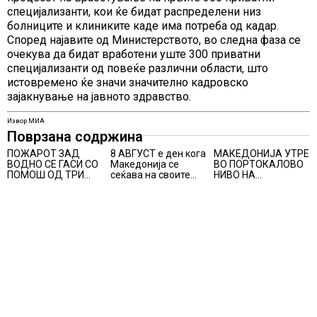
специјализанти, кои ќе бидат распределени низ
болниците и клиниките каде има потреба од кадар.
Според најавите од Министерството, во следна фаза се
очекува да бидат вработени уште 300 приватни
специјализанти од повеќе различни области, што
истовремено ќе значи значително кадровско
зајакнување на јавното здравство.
Извор МИА
Поврзана содржина
ПОЖАРОТ ЗАД
8 АВГУСТ е ден кога
МАКЕДОНИЈА УТРЕ
ВОДНО СЕ ГАСИ СО
Македонија се
ВО ПОРТОКАЛОВО
ПОМОШ ОД ТРИ
сеќава на своите
НИВО НА
АВИОНИ
синови, објави
ОПАСНОСТ ОД
премиерот
ВИСОКИ
Христијан Мицкоски
ТЕМПЕРАТУРИ
по повод 25
годишнината од
загинувањето на
десетмината
прилепски
бранители