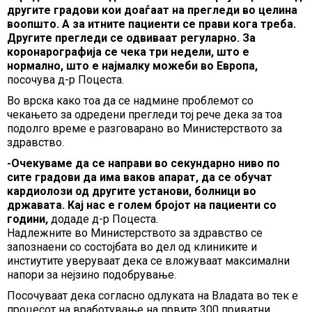
другите градови кои доаѓаат на прегледи во целина
воопшто. А за итните пациенти се прави кога треба.
Другите прегледи се одвиваат регуларно. За
коронарографија се чека три недели, што е
нормално, што е најмалку можеби во Европа,
посочува д-р Поцеста.
Во врска како тоа да се надмине проблемот со
чекањето за одредени прегледи тој рече дека за тоа
подолго време е разговарано во Министерството за
здравство.
-Очекуваме да се направи во секундарно ниво по
сите градови да има ваков апарат, да се обучат
кардиолози од другите установи, болници во
државата. Кај нас е голем бројот на пациенти со
години,
додаде д-р Поцеста.
Надлежните во Министерството за здравство се
запознаени со состојбата во дел од клиниките и
инстиутите уверуваат дека се вложуваат максимални
напори за нејзино подобрување.
Посочуваат дека согласно одлуката на Владата во тек е
процесот на вработување на првите 300 приватни