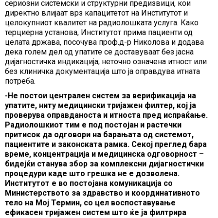
сериозни системски и структурни предизвици, кои
директно влијаат врз капацитетот на Институтот и
целокупниот квалитет на радиолошката услуга. Како
терциерна установа, Институтот прима пациенти од
целата држава, посочува проф.д-р Николова и додава
дека голем дел од упатите се доставуваат без јасна
дијагностичка индикација, неточно означена итност или
без клиничка документација што ја оправдува итната
потреба.
-Не постои централен систем за верификација на
упатите, ниту медицински тријажен филтер, кој ја
проверува оправданоста и итноста пред испраќање.
Радиолошкиот тим е под постојан и растечки
притисок да одговори на барањата од системот,
пациентите и законската рамка. Секој преглед бара
време, концентрација и медицинска одговорност –
бидејќи станува збор за комплексни дијагностички
процедури каде што грешка не е дозволена.
Институтот е во постојана комуникација со
Министерството за здравство и координативното
тело на Мој Термин, со цел воспоставување
ефикасен тријажен систем што ќе ја филтрира