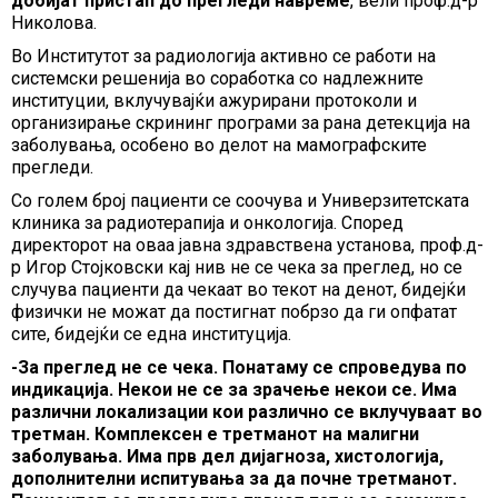
добијат пристап до прегледи навреме
, вели проф.д-р
Николова.
Во Институтот за радиологија активно се работи на
системски решенија во соработка со надлежните
институции, вклучувајќи ажурирани протоколи и
организирање скрининг програми за рана детекција на
заболувања, особено во делот на мамографските
прегледи.
Со голем број пациенти се соочува и Универзитетската
клиника за радиотерапија и онкологија. Според
директорот на оваа јавна здравствена установа, проф.д-
р Игор Стојковски кај нив не се чека за преглед, но се
случува пациенти да чекаат во текот на денот, бидејќи
физички не можат да постигнат побрзо да ги опфатат
сите, бидејќи се една институција.
-За преглед не се чека. Понатаму се спроведува по
индикација. Некои не се за зрачење некои се. Има
различни локализации кои различно се вклучуваат во
третман. Комплексен е третманот на малигни
заболувања. Има прв дел дијагноза, хистологија,
дополнителни испитувања за да почне третманот.