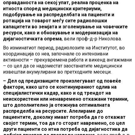
оправданоста на секој упат, реална проценка на
итноста според медицински критериуми,
подобрување на распределбата на пациенти и
ротација на товарот меѓу сите радиолошки
капацитети во земјата и зголемување на човечките
ресурси, како и обновување и модернизација на
дијагностичката опрема
, вели проф-д-р Николова.
Во изминатиот период, радиолозите на Институтот, во
координација со неа, започнале со интензивни
активности – прекувремена работа и викенд ангажмани
– со цел да се надоместат заостанатите медицински
извештаи акумулирани во претходните месеци.
– Дел од предизвиците произлегуваат од повеќе
фактори, како што се континуираниот одлив на
специјалистички кадар, како и од трендот на
неискористени или ненавремено откажани термини,
што дополнително ја отежнува оптималната
распределба на ресурсите. Апелираме до
пациентите, доколку имаат потреба да го откажат
својот термин, тоа да го сторат навремено, со цел
други пациенти со итна потреба од дијагностика да