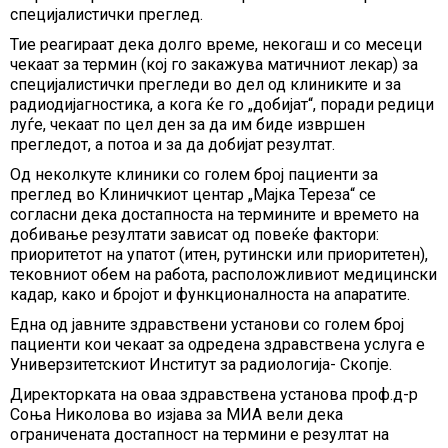
специјалистички преглед.
Тие реагираат дека долго време, некогаш и со месеци
чекаат за термин (кој го закажува матичниот лекар) за
специјалистички прегледи во дел од клиниките и за
радиодијагностика, а кога ќе го „добијат“, поради редици
луѓе, чекаат по цел ден за да им биде извршен
прегледот, а потоа и за да добијат резултат.
Од неколкуте клиники со голем број пациенти за
преглед во Клиничкиот центар „Мајка Тереза“ се
согласни дека достапноста на термините и времето на
добивање резултати зависат од повеќе фактори:
приоритетот на упатот (итен, рутински или приоритетен),
тековниот обем на работа, расположливиот медицински
кадар, како и бројот и функционалноста на апаратите.
Една од јавните здравствени установи со голем број
пациенти кои чекаат за одредена здравствена услуга е
Универзитетскиот Институт за радиологија- Скопје.
Директорката на оваа здравствена установа проф.д-р
Соња Николова во изјава за МИА вели дека
oграничената достапност на термини е резултат на