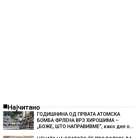
Најчитано
ГОДИШНИНА ОД ПРВАТА АТОМСКА
БОМБА ФРЛЕНА ВРЗ ХИРОШИМА –
„БОЖЕ, ШТО НАПРАВИВМЕ“, како дел од
екипажот во авионот „Енола Геј“ и