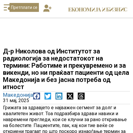
Претплати се
Д-р Николова од Институтот за
радиологија за недостатокот на
термини: Работиме и прекувремено и за
викенди, но ни праќаат пациенти од цела
Македонија и без јасна потреба од
итност
Македонија
31 мај, 2025
Грижата за здравјето е најважен сегмент за долг и
квалитетен живот. Тоа подразбира здрави навики и
навремени прегледи, кои се клучни за рано откривање
на болестите. Пациентите, пак, кај кои тие веќе се
откриени трагаат по што поскоро изнаоѓање термин за