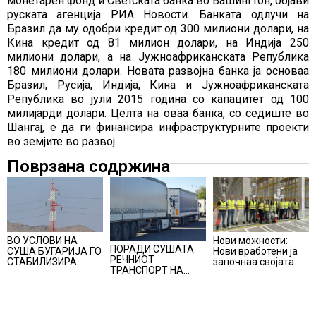
монетарен фонд и Светската банка во Вашингтон, објави
руската агенција РИА Новости. Банката одлучи на
Бразил да му одобри кредит од 300 милиони долари, на
Кина кредит од 81 милион долари, на Индија 250
милиони долари, а на Јужноафриканската Република
180 милиони долари. Новата развојна банка ја основаа
Бразил, Русија, Индија, Кина и Јужноафриканската
Република во јули 2015 година со капацитет од 100
милијарди долари. Целта на оваа банка, со седиште во
Шангај, е да ги финансира инфраструктурните проекти
во земјите во развој.
Поврзана содржина
Нови можности:
ВО УСЛОВИ НА
ПОРАДИ СУШАТА
Нови вработени ја
СУША БУГАРИЈА ГО
РЕЧНИОТ
започнаа својата
СТАБИЛИЗИРА
ТРАНСПОРТ НА
професионална
РЕГИОНАЛНИОТ
СТОКИ СЕ ПРЕФРЛА
приказна во Lidl
ЕНЕРГЕТСКИ
НА КАМИОНИ И
Логистичкиот
СИСТЕМ, како
ВОЗОВИ, Германија
центар во Куманово
Бугарија стана
со итни мерки
балкански шампион