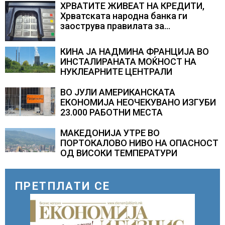
складирање на енергија од батерии
ХРВАТИТЕ ЖИВЕАТ НА КРЕДИТИ,
Хрватската народна банка ги
заострува правилата за
кредитирање и предупредува на
зголемени ризици во финансискиот
КИНА ЈА НАДМИНА ФРАНЦИЈА ВО
систем
ИНСТАЛИРАНАТА МОЌНОСТ НА
НУКЛЕАРНИТЕ ЦЕНТРАЛИ
ВО ЈУЛИ АМЕРИКАНСКАТА
ЕКОНОМИЈА НЕОЧЕКУВАНО ИЗГУБИ
23.000 РАБОТНИ МЕСТА
МАКЕДОНИЈА УТРЕ ВО
ПОРТОКАЛОВО НИВО НА ОПАСНОСТ
ОД ВИСОКИ ТЕМПЕРАТУРИ
ПРЕТПЛАТИ СЕ