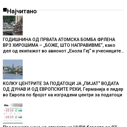
Најчитано
ГОДИШНИНА ОД ПРВАТА АТОМСКА БОМБА ФРЛЕНА
ВРЗ ХИРОШИМА – „БОЖЕ, ШТО НАПРАВИВМЕ“, како
дел од екипажот во авионот „Енола Геј“ и учесниците
во бомбардирањето го доживуваа овој настан што го
промени текот на историјата
КОЛКУ ЦЕНТРИТЕ ЗА ПОДАТОЦИ ЈА „ПИЈАТ“ ВОДАТА
ОД ДУНАВ И ОД ЕВРОПСКИТЕ РЕКИ, Германија е лидер
во Европа по бројот на изградени центри за податоци