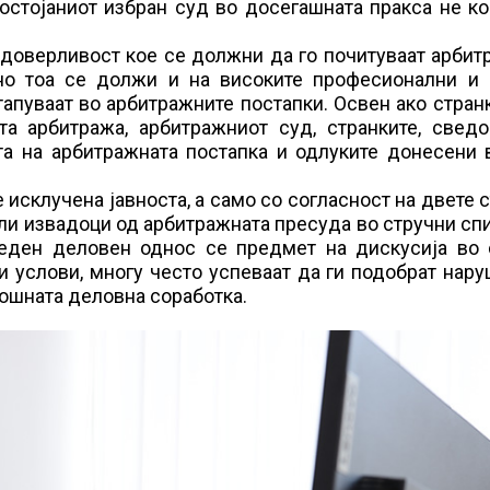
остојаниот избран суд во досегашната пракса не к
 доверливост кое се должни да го почитуваат арбит
 но тоа се должи и на високите професионални и 
апуваат во арбитражните постапки. Освен ако стран
та арбитража, арбитражниот суд, странките, сведо
а на арбитражната постапка и одлуките донесени в
 исклучена јавноста, а само со согласност на двете 
ли извадоци од арбитражната пресуда во стручни сп
 еден деловен однос се предмет на дискусија во 
акви услови, многу често успеваат да ги подобрат нар
мошната деловна соработка.