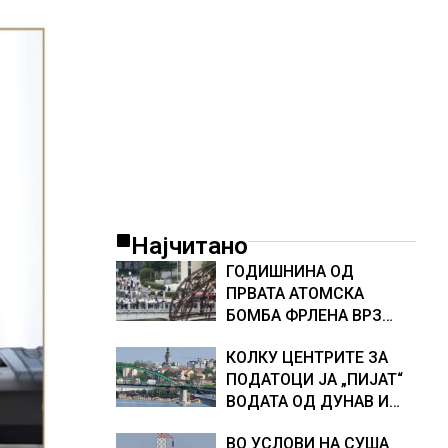
Најчитано
ГОДИШНИНА ОД
ПРВАТА АТОМСКА
БОМБА ФРЛЕНА ВРЗ
ХИРОШИМА – „БОЖЕ,
КОЛКУ ЦЕНТРИТЕ ЗА
ШТО НАПРАВИВМЕ“,
ПОДАТОЦИ ЈА „ПИЈАТ“
како дел од екипажот
ВОДАТА ОД ДУНАВ И
во авионот „Енола Геј“ и
ОД ЕВРОПСКИТЕ РЕКИ,
учесниците во
ВО УСЛОВИ НА СУША
Германија е лидер во
бомбардирањето го