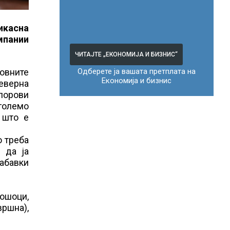
икасна
мпании
ЧИТАЈТЕ „ЕКОНОМИЈА И БИЗНИС“
Одберете ја вашата претплата на
ловните
Економија и бизнис
Северна
порови
оголемо
 што е
о треба
 да ја
набавки
ошоци,
ршна),