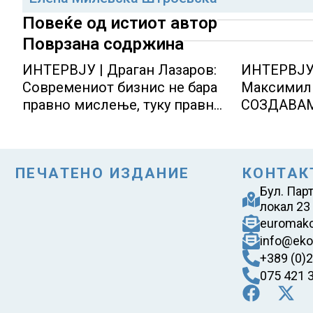
Повеќе од истиот автор
Поврзана содржина
ИНТЕРВЈУ | Драган Лазаров:
ИНТЕРВЈУ 
Современиот бизнис не бара
Максимили
правно мислење, туку правно
СОЗДАВА
одржливо деловно решение
ОСМИСЛЕ
ПЕЧАТЕНО ИЗДАНИЕ
КОНТАК
Бул. Пар
локал 23
euromak
info@eko
+389 (0)
075 421 