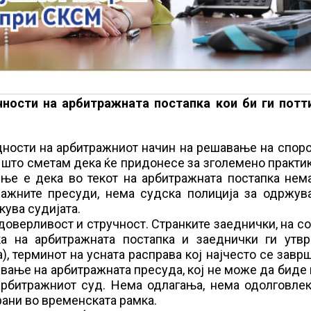
ности на арбитражната постапка кои би ги потт
дности на арбитражниот начин на решавање на споро
на што сметам дека ќе придонесе за зголемено практ
ње е дека во текот на арбитражната постапка нема
тражните пресуди, нема судска полиција за одржув
кува судијата.
оверливост и стручност. Странките заеднички, на с
ка на арбитражната постапка и заеднички ги утвр
, терминот на усната расправа кој најчесто се завр
ување на арбитражната пресуда, кој не може да биде
арбитражниот суд. Нема одлагања, нема одолговлек
ани во временската рамка.