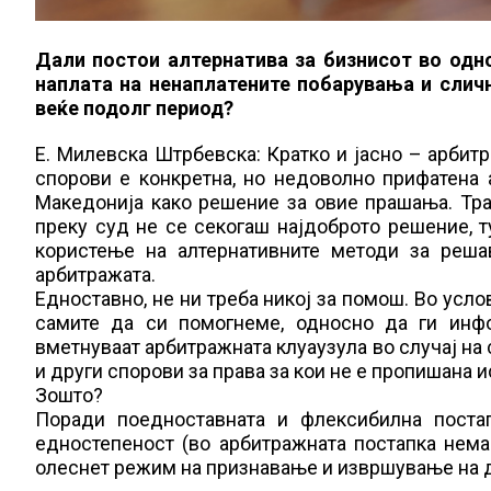
Дали постои алтернатива за бизнисот во одн
наплата на ненаплатените побарувања и слич
веќе подолг период?
Е. Милевска Штрбевска: Кратко и јасно – арбит
спорови е конкретна, но недоволно прифатена 
Македонија како решение за овие прашања. Тр
преку суд не се секогаш најдоброто решение, т
користење на алтернативните методи за реша
арбитражата.
Едноставно, не ни треба никој за помош. Во ус
самите да си помогнеме, односно да ги инфо
вметнуваат арбитражната клуаузула во случај на 
и други спорови за права за кои не е пропишана 
Зошто?
Поради поедноставната и флексибилна постап
едностепеност (во арбитражната постапка нема
олеснет режим на признавање и извршување на д