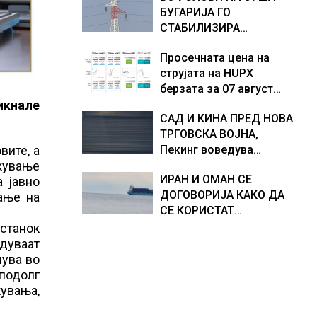
БУГАРИЈА ГО
Европа по бројот на
доживуваа овој настан
СТАБИЛИЗИРА
изградени центри за
што го промени текот
РЕГИОНАЛНИОТ
податоци
на историјата
Просечната цена на
ЕНЕРГЕТСКИ СИСТЕМ,
струјата на HUPX
како Бугарија стана
берзата за 07 август
балкански шампион во
икнале
2026 изнесува 157,93
складирање на енергија
САД И КИНА ПРЕД НОВА
евра за мегават час, на
од батерии
ТРГОВСКА ВОЈНА,
МЕМО 153,56 евра за
вите, а
Пекинг воведува
мегават час
икување
контрамерки против
ИРАН И ОМАН СЕ
 јавно
американски компании
ДОГОВОРИЈА КАКО ДА
ање на
и организации
СЕ КОРИСТАТ
ПОМОРСКИТЕ
останок
КОРИДОРИ ЗА
дуваат
БРОДОВИТЕ НИЗ
шува во
ОРМУСКАТА ТЕСНИНА
 подолг
увања,