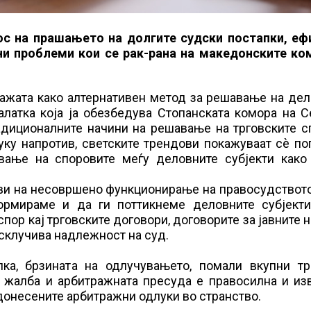
ос на прашањето на долгите судски постапки, еф
ни проблеми кои се рак-рана на македонските ко
ражата како алтернативен метод за решавање на де
алатка која ја обезбедува Стопанската комора на 
адиционалните начини на решавање на трговските с
уку напротив, светските трендови покажуваат сè п
вање на споровите меѓу деловните субјекти како
лови на несовршено функционирање на правосудствот
рмираме и да ги поттикнеме деловните субјекти
спор кај трговските договори, договорите за јавните 
исклучива надлежност на суд.
ка, брзината на одлучувањето, помали вкупни тр
 жалба и арбитражната пресуда е правосилна и изв
онесените арбитражни одлуки во странство.