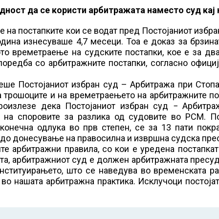
дност да се користи арбитражата наместо суд кај 
на постапките кои се водат пред Постојаниот избра
дина изнесуваше 4,7 месеци. Тоа е доказ за брзина
о времетраење на судските постапки, кое е за два
поредба со арбитражните постапки, согласно офици
теше Постојаниот избран суд – Арбитража при Стоп
а трошоците и на времетраењето на арбитражните п
произлезе дека Постојаниот избран суд − Арбитра
на споровите за разлика од судовите во РСМ. По
конечна одлука во прв степен, се за 13 пати покр
 до донесување на правосилна и извршна судска пре
те арбитражни правила, со кои е уредена постапка
та, арбитражниот суд е должен арбитражната пресуд
нституирањето, што се наведува во временската ра
 во нашата арбитражна практика. Исклучоци постојат