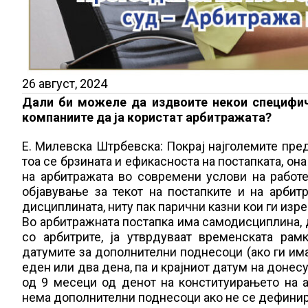
26 август, 2024
Дали би можеле да издвоите некои специфич
компаниите да ја користат арбитражата?
Е. Милевска Штрбевска: Покрај најголемите пре
тоа се брзината и ефикасноста на постапката, о
на арбитражата во современи услови на работе
објавување за текот на постапките и на арби
дисциплината, ниту пак парични казни кои ги изре
Во арбитражната постапка има самодисциплина, д
со арбитрите, ја утврдуваат временската рам
датумите за дополнителни поднесоци (ако ги има)
еден или два дена, па и крајниот датум на донес
од 9 месеци од денот на конституирањето на 
нема дополнителни поднесоци ако не се дефинир