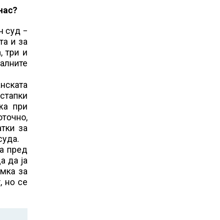
нас?
н суд −
та и за
, три и
јалните
анската
остапки
жа при
точно,
атки за
суда.
та пред
а да ја
мка за
, но се