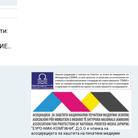
ти:
И
ТИЕ
РААТ
“ЕУРО-МАК-КОМПАНИ” Д.О.О е членка на
асоцијацијата за заштита на печатени медиуми