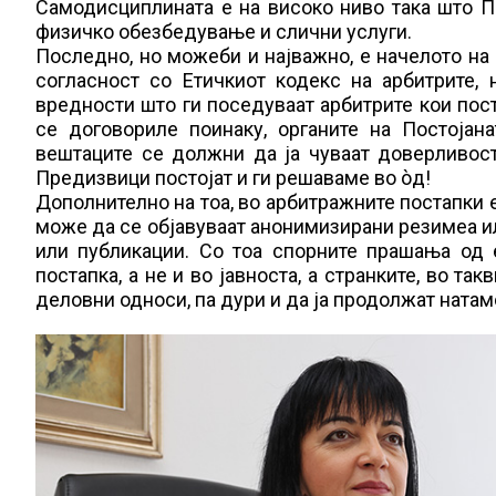
Самодисциплината е на високо ниво така што П
физичко обезбедување и слични услуги.
Последно, но можеби и најважно, е начелото на
согласност со Етичкиот кодекс на арбитрите,
вредности што ги поседуваат арбитрите кои пост
се договориле поинаку, органите на Постојана
вештаците се должни да ја чуваат доверливост
Предизвици постојат и ги решаваме во òд!
Дополнително на тоа, во арбитражните постапки е
може да се објавуваат анонимизирани резимеа и
или публикации. Со тоа спорните прашања од
постапка, а не и во јавноста, а странките, во т
деловни односи, па дури и да ја продолжат ната