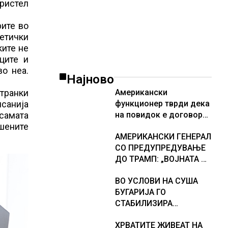
ористел
рите во
етички
ките не
ците и
о неа.
Најново
странки
Американски
исанија
функционер тврди дека
самата
на повидок е договор
ушените
за Ормуската теснина
АМЕРИКАНСКИ ГЕНЕРАЛ
СО ПРЕДУПРЕДУВАЊЕ
ДО ТРАМП: „ВОЈНАТА НЕ
ДАВА РЕЗУЛТАТИ“
ВО УСЛОВИ НА СУША
БУГАРИЈА ГО
СТАБИЛИЗИРА
РЕГИОНАЛНИОТ
ХРВАТИТЕ ЖИВЕАТ НА
ЕНЕРГЕТСКИ СИСТЕМ,