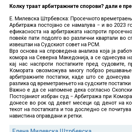
Колку траат арбитражните спорови? дали е пре
Е. Милевска Штрбевска: Просечното времетраење 
Арбитража постојано се намалува − и во 2023 го
ефикасноста на арбитражата наспроти просечнот
повеќе пати подолго во различни квартали во с
извештаи на Судскиот совет на РСМ.
Врз основа на спроведена анализа која ја рабо
комора на Северна Македонија, а се однесува н
кај нас наспроти постапките пред судовите, 
Комората овозможува многу побрзо решавање 
арбитражните постапки, каде што се донесува 
разлика од времетраењето на судските постапки
Важно е да се напомене дека согласно Скопски
Постојаниот избран суд − Арбитража при Комора
донесе во рок од девет месеци од денот на ко
текот на постапката и тоа доследно се почитува
навистина оправдани и ретки.
Елена Милевска Штрбевска