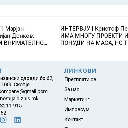
| Марјан
ИНТЕРВЈУ | Кристоф Пе
јан Денков:
ИМА МНОГУ ПРОЕКТИ 
М ВНИМАТЕЛНО
ПОНУДИ НА МАСА, НО 
НИ ПРОСТОРИ
НЕ СЕ МАТЕРИЈАЛИЗИ
Т
ЛИНКОВИ
тизански одреди бр.62,
Претплати се
 1000 Скопје
За нас
company@gmail.com
nomijaibiznis.mk
Маркетинг
23211-915
Импресум
362
Контакт