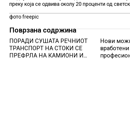
преку која се одвива околу 20 проценти од светск
фото freepic
Поврзана содржина
ПОРАДИ СУШАТА РЕЧНИОТ
Нови можн
ТРАНСПОРТ НА СТОКИ СЕ
вработени 
ПРЕФРЛА НА КАМИОНИ И
професион
ВОЗОВИ, Германија со итни
Lidl Логис
мерки овозможува
Куманово
камионџиите да возат и во
недела