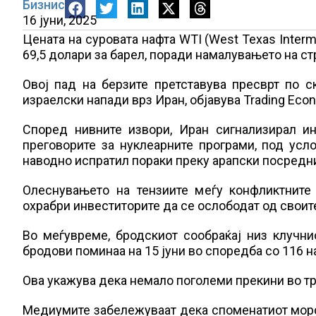
Бизнис
16 јуни, 2025
Цената на суровата нафта WTI (West Texas Interm
69,5 долари за барел, поради намалувањето на ст
Овој пад на берзите претставува пресврт по с
израелски напади врз Иран, објавува Trading Eco
Според нивните извори, Иран сигнализирал ин
преговорите за нуклеарните програми, под усл
наводно испратил пораки преку арапски посредни
Олеснувањето на тензиите меѓу конфликтните 
охрабри инвеститорите да се ослободат од своит
Во меѓувреме, бродскиот сообраќај низ клучн
бродови поминаа на 15 јуни во споредба со 116 на
Ова укажува дека немало поголеми прекини во тр
Медиумите забележуваат дека споменатиот морск