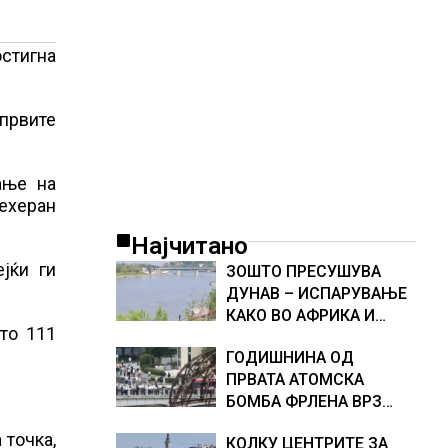
остигна
првите
ање на
ехеран
Најчитано
јќи ги
ЗОШТО ПРЕСУШУВА
ДУНАВ – ИСПАРУВАЊЕ
КАКО ВО АФРИКА И
то 111
НАМАЛЕН ДОТОК НА
ГОДИШНИНА ОД
ВОДА, објаснување на
ПРВАТА АТОМСКА
хидрогеолог од Србија
БОМБА ФРЛЕНА ВРЗ
ХИРОШИМА – „БОЖЕ,
 точка,
КОЛКУ ЦЕНТРИТЕ ЗА
ШТО НАПРАВИВМЕ“,