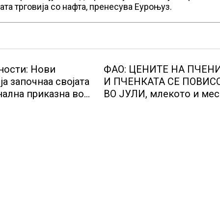
ата трговија со нафта, пренесува Еуроњуз.
ости: Нови
ФАО: ЦЕНИТЕ НА ПЧЕН
ја започнаа својата
И ПЧЕНКАТА СЕ ПОВИС
ална приказна во
ВО ЈУЛИ, млекото и ме
тичкиот центар во
бележат пониски цени