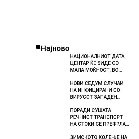
Најново
НАЦИОНАЛНИОТ ДАТА
ЦЕНТАР ЌЕ БИДЕ СО
МАЛА МОЌНОСТ, ВО
ПРВА ФАЗА ЌЕ ЧИНИ 20
НОВИ СЕДУМ СЛУЧАИ
МИЛИОНИ ЕВРА
НА ИНФИЦИРАНИ СО
ВИРУСОТ ЗАПАДЕН
НИЛ, тројца пациенти се
ПОРАДИ СУШАТА
во критична состојба
РЕЧНИОТ ТРАНСПОРТ
НА СТОКИ СЕ ПРЕФРЛА
НА КАМИОНИ И ВОЗОВИ,
ЗИМСКОТО КОЛЕЊЕ НА
Германија со итни