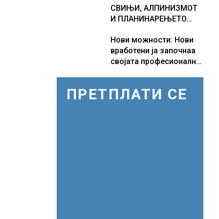
СВИЊИ, АЛПИНИЗМОТ
мерки овозможува
И ПЛАНИНАРЕЊЕТО
камионџиите да возат и
ВЛЕГОА ВО РЕГИСТАРОТ
во недела
Нови можности: Нови
НА КУЛТУРНО
вработени ја започнаа
НАСЛЕДСТВО НА
својата професионална
СЛОВЕНИЈА
приказна во Lidl
Логистичкиот центар во
ПРЕТПЛАТИ СЕ
Куманово