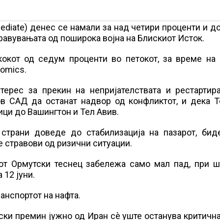
ediate) денес се намали за над четири проценти и д
равувањата од поширока војна на Блискиот Исток.
кокот од седум проценти во петокот, за време на 
nomics.
терес за прекин на непријателствата и рестартир
ов САД да останат надвор од конфликтот, и дека Т
ци до Вашингтон и Тел Авив.
страни доведе до стабилизација на пазарот, биде
е стравови од ризични ситуации.
иот Ормутски теснец забележа само мал пад, при ш
 12 јуни.
анспортот на нафта.
и премин јужно од Иран сè уште останува критична