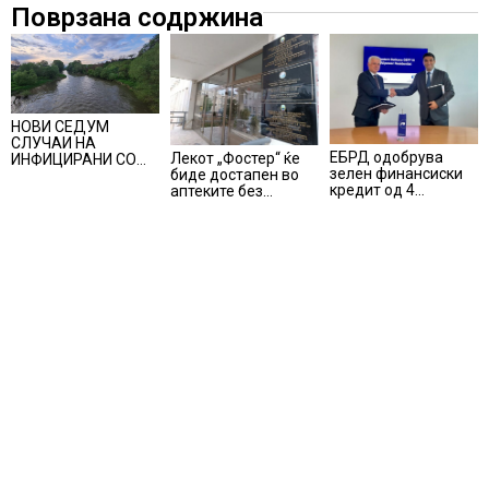
Поврзана содржина
НОВИ СЕДУМ
СЛУЧАИ НА
ЕБРД одобрува
Лекот „Фостер“ ќе
ИНФИЦИРАНИ СО
зелен финансиски
биде достапен во
ВИРУСОТ ЗАПАДЕН
кредит од 4
аптеките без
НИЛ, тројца
милиони евра на
доплата, само со
пациенти се во
НЛБ Банка
законски
критична состојба
утврдената
партиципација