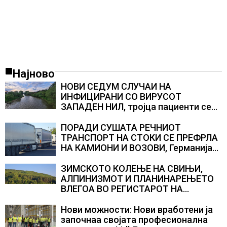
Најново
НОВИ СЕДУМ СЛУЧАИ НА
ИНФИЦИРАНИ СО ВИРУСОТ
ЗАПАДЕН НИЛ, тројца пациенти се
во критична состојба
ПОРАДИ СУШАТА РЕЧНИОТ
ТРАНСПОРТ НА СТОКИ СЕ ПРЕФРЛА
НА КАМИОНИ И ВОЗОВИ, Германија
со итни мерки овозможува
камионџиите да возат и во недела
ЗИМСКОТО КОЛЕЊЕ НА СВИЊИ,
АЛПИНИЗМОТ И ПЛАНИНАРЕЊЕТО
ВЛЕГОА ВО РЕГИСТАРОТ НА
КУЛТУРНО НАСЛЕДСТВО НА
СЛОВЕНИЈА
Нови можности: Нови вработени ја
започнаа својата професионална