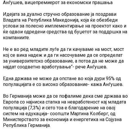
Анѓушев, вицепремиерот за економски прашања
Идејата за дуално стручно образование ја поздрави
Владата на Република Македонија, која ќе обезбеди
услови за полесно имплементирање на проектот како и
ќе одвои одредени средства од буџетот за поддршка на
компаниите.
Не е во ред младите луѓе да ги качуваме на мост, мост
кој се вика надеж и да ги насочуваме да се определат
за универзитетско образование, а потоа да не може да
најдат соодветно вработување“- рече Анѓушев.
Една држава не може да опстане во која дури 95% од
популацијата е со високо образование- кажа Анѓушев.
Во Германија може да се пофалиме дека сме држава во
Европа со најниска стапка на невработеност кај младата
популација (7,3%) и сето тоа е благодарение на овој
систем на едукација- соопшти Мартина Колберг, од
Министерството за економија и енергетика на Сојузна
Република Германија.