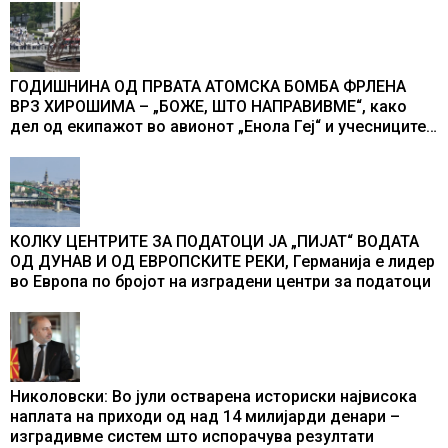
ГОДИШНИНА ОД ПРВАТА АТОМСКА БОМБА ФРЛЕНА
ВРЗ ХИРОШИМА – „БОЖЕ, ШТО НАПРАВИВМЕ“, како
дел од екипажот во авионот „Енола Геј“ и учесниците
во бомбардирањето го доживуваа овој настан што го
промени текот на историјата
КОЛКУ ЦЕНТРИТЕ ЗА ПОДАТОЦИ ЈА „ПИЈАТ“ ВОДАТА
ОД ДУНАВ И ОД ЕВРОПСКИТЕ РЕКИ, Германија е лидер
во Европа по бројот на изградени центри за податоци
Николовски: Во јули остварена историски највисока
наплата на приходи од над 14 милијарди денари –
изградивме систем што испорачува резултати