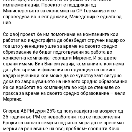
имплементација. Проектот е поддржан од
Министерството за економија на СР Германија и се
спроведува во шест држави, Македонија е едната од
нив.
Со овој проект ќе им помогнеме на компаниите кои
работат во индустријата да обезбедат стручен кадар со
тоа што учениците уште за време на своето средно
образование ќе бидат подготвувани за работа во
конкретна компанија- соопшти Мартенс. И за двете
страни имаме Вин Вин ситуација, компаниите кои нема
да губат време и финансии во едукација на новиот
кадар и ученици кои може да се чувствуваат сигурно
дека по завршувањето на нивното средно образование
ќе се вработат во компанијата во која се стекнале со
пракса за време на своето средно образование – вели
Мартенс.
Според АВРМ дури 25% од популацијата на возраст од
25 години во РМ се невработени, тоа се поразителни
бројки за нашата земја и под итно мора да се преземат
мерки за решавање на овој проблем- соопшти Кочо