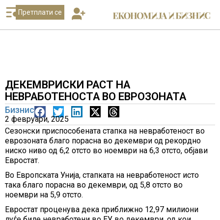
Претплати се
ДЕКЕМВРИСКИ РАСТ НА
НЕВРАБОТЕНОСТА ВО ЕВРОЗОНАТА
Бизнис
2 февруари, 2025
Сезонски приспособената стапка на невработеност во
еврозоната благо порасна во декември од рекордно
ниско ниво од 6,2 отсто во ноември на 6,3 отсто, објави
Евростат.
Во Европската Унија, стапката на невработеност исто
така благо порасна во декември, од 5,8 отсто во
ноември на 5,9 отсто.
Евростат проценува дека приближно 12,97 милиони
луѓе биле невработени во ЕУ во декември, од кои