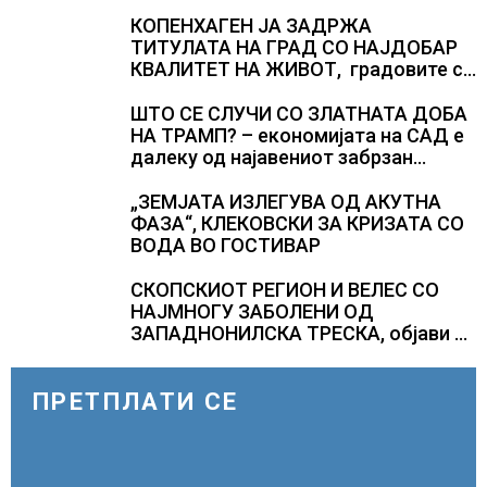
компании и организации
КОПЕНХАГЕН ЈА ЗАДРЖА
ТИТУЛАТА НА ГРАД СО НАЈДОБАР
КВАЛИТЕТ НА ЖИВОТ, градовите со
најниско рангирање продолжуваат
да бидат обележани со
ШТО СЕ СЛУЧИ СО ЗЛАТНАТА ДОБА
комбинација од фактори
НА ТРАМП? – економијата на САД е
далеку од најавениот забрзан
економски раст
„ЗЕМЈАТА ИЗЛЕГУВА ОД АКУТНА
ФАЗА“, КЛЕКОВСКИ ЗА КРИЗАТА СО
ВОДА ВО ГОСТИВАР
СКОПСКИОТ РЕГИОН И ВЕЛЕС СО
НАЈМНОГУ ЗАБОЛЕНИ ОД
ЗАПАДНОНИЛСКА ТРЕСКА, објави
министерот за здравство Сашо
Клековски
ПРЕТПЛАТИ СЕ