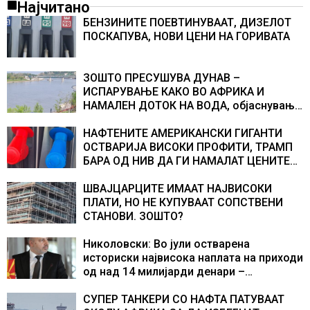
Најчитано
БЕНЗИНИТЕ ПОЕВТИНУВААТ, ДИЗЕЛОТ
ПОСКАПУВА, НОВИ ЦЕНИ НА ГОРИВАТА
ЗОШТО ПРЕСУШУВА ДУНАВ –
ИСПАРУВАЊЕ КАКО ВО АФРИКА И
НАМАЛЕН ДОТОК НА ВОДА, објаснување
на хидрогеолог од Србија
НАФТЕНИТЕ АМЕРИКАНСКИ ГИГАНТИ
ОСТВАРИЈА ВИСОКИ ПРОФИТИ, ТРАМП
БАРА ОД НИВ ДА ГИ НАМАЛАТ ЦЕНИТЕ
НА ГОРИВАТА
ШВАЈЦАРЦИТЕ ИМААТ НАЈВИСОКИ
ПЛАТИ, НО НЕ КУПУВААТ СОПСТВЕНИ
СТАНОВИ. ЗОШТО?
Николовски: Во јули остварена
историски највисока наплата на приходи
од над 14 милијарди денари –
изградивме систем што испорачува
резултати
СУПЕР ТАНКЕРИ СО НАФТА ПАТУВААТ