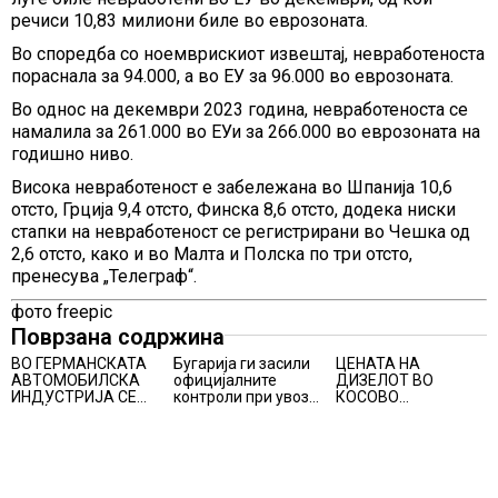
речиси 10,83 милиони биле во еврозоната.
Во споредба со ноемврискиот извештај, невработеноста
пораснала за 94.000, а во ЕУ за 96.000 во еврозоната.
Во однос на декември 2023 година, невработеноста се
намалила за 261.000 во ЕУи за 266.000 во еврозоната на
годишно ниво.
Висока невработеност е забележана во Шпанија 10,6
отсто, Грција 9,4 отсто, Финска 8,6 отсто, додека ниски
стапки на невработеност се регистрирани во Чешка од
2,6 отсто, како и во Малта и Полска по три отсто,
пренесува „Телеграф“.
фото freepic
Поврзана содржина
ВО ГЕРМАНСКАТА
Бугарија ги засили
ЦЕНАТА НА
АВТОМОБИЛСКА
официјалните
ДИЗЕЛОТ ВО
ИНДУСТРИЈА СЕ
контроли при увоз
КОСОВО
ВРАЌА
на македонско
НАМАЛЕНА ЗА ТРИ
ОПТИМИЗМОТ
свежо овошје,
ЦЕНТИ
домати и пиперки,
објави АХВ