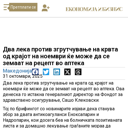
Претплати се
Два лека против згрутчување на крвта
од крајот на ноември ќе може да се
земаат на рецепт во аптека
Македонија
31 октомври, 2025
Два лека против згрутчување на крвта од крајот на
ноември ќе може да се земаат на рецепт во аптека. Ова
денеска го истакна генералниот директор на Фондот за
здравствено осигурување, Сашо Клековски.
Тој по брифингот со новинарите изјави дека станува
збор за двата антикоагуланси Еноксапарин и
Надропарин, кои досега беа на болничката позитивната
листа и за домашно лекување граѓаните мораа да