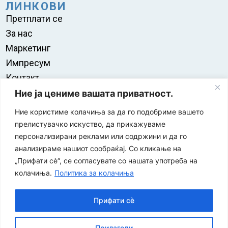
ЛИНКОВИ
Претплати се
За нас
Маркетинг
Импресум
Контакт
Правила на користење
Ние ја цениме вашата приватност.
Ние користиме колачиња за да го подобриме вашето
прелистувачко искуство, да прикажуваме
персонализирани реклами или содржини и да го
анализираме нашиот сообраќај. Со кликање на
„Прифати сè“, се согласувате со нашата употреба на
колачиња.
Политика за колачиња
Прифати сè
“ЕУРО-МАК-КОМПАНИ” Д.О.О е членка на асоцијацијата
Прилагоди