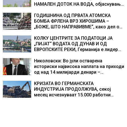
НАМАЛЕН ДОТОК НА ВОДА, објаснување
на хидрогеолог од Србија
ГОДИШНИНА ОД ПРВАТА АТОМСКА
БОМБА ФРЛЕНА ВРЗ ХИРОШИМА –
„БОЖЕ, ШТО НАПРАВИВМЕ“, како дел од
екипажот во авионот „Енола Геј“ и
учесниците во бомбардирањето го
КОЛКУ ЦЕНТРИТЕ ЗА ПОДАТОЦИ ЈА
доживуваа овој настан што го промени
„ПИЈАТ“ ВОДАТА ОД ДУНАВ И ОД
текот на историјата
ЕВРОПСКИТЕ РЕКИ, Германија е лидер
во Европа по бројот на изградени
центри за податоци
Николовски: Во јули остварена
историски највисока наплата на приходи
од над 14 милијарди денари –
изградивме систем што испорачува
резултати
КРИЗАТА ВО ГЕРМАНСКАТА
ИНДУСТРИЈА ПРОДОЛЖУВА, секој
месец исчезнуваат 15.000 работни
места