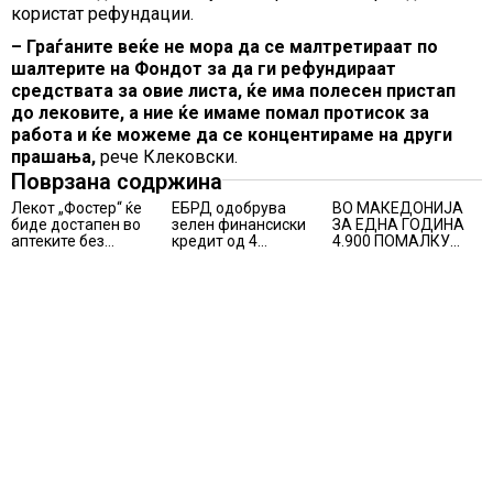
користат рефундации.
– Граѓаните веќе не мора да се малтретираат по
шалтерите на Фондот за да ги рефундираат
средствата за овие листа, ќе има полесен пристап
до лековите, а ние ќе имаме помал протисок за
работа и ќе можеме да се концентираме на други
прашања,
рече Клековски.
Поврзана содржина
Лекот „Фостер“ ќе
ЕБРД одобрува
ВО МАКЕДОНИЈА
биде достапен во
зелен финансиски
ЗА ЕДНА ГОДИНА
аптеките без
кредит од 4
4.900 ПОМАЛКУ
доплата, само со
милиони евра на
ЗАПИШАНИ
законски
НЛБ Банка
ПРВАЧИЊА
утврдената
партиципација