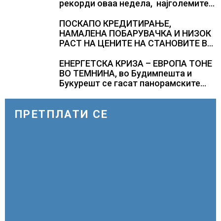
рекорди оваа недела, најголемите
победници се помалку познатите
компании за ВИ
ПОСКАПО КРЕДИТИРАЊЕ,
НАМАЛЕНА ПОБАРУВАЧКА И НИЗОК
РАСТ НА ЦЕНИТЕ НА СТАНОВИТЕ ВО
ГЕРМАНИЈА, цените паднаа во
Штутгарт градот на
ЕНЕРГЕТСКА КРИЗА – ЕВРОПА ТОНЕ
автомобилската индустрија која е
ВО ТЕМНИНА, во Будимпешта и
во криза
Букурешт се гасат панорамските
светла, туристите се разочарани
ПРЕТПЛАТИ СЕ