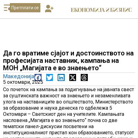
Претплати се
Да го вратиме сјајот и достоинството на
професијата наставник, кампања на
МОН „Магијата е во знаењето“
Македонија
5 октомври, 2025
Со почеток на кампања за подигнување на јавната свест
за суштинската важност на знаењето и незаменливата
улога на наставниците во општеството, Министерството
за образование и наука денеска го одбележа 5
Октомври – Светскиот ден на учителите. Кампањата
насловена „Магијата е во знаењето“ почна со две
тематски панел-дискусии посветени на
институционалниот пристап кон образованието, статусот