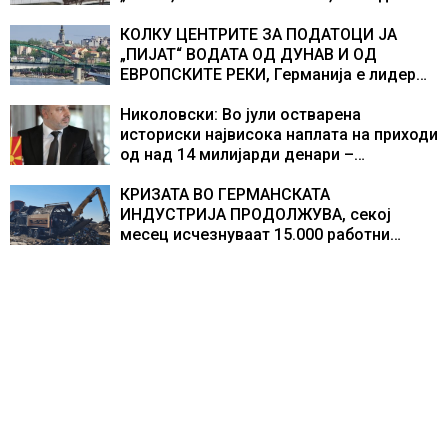
екипажот во авионот „Енола Геј“ и
учесниците во бомбардирањето го
КОЛКУ ЦЕНТРИТЕ ЗА ПОДАТОЦИ ЈА
доживуваа овој настан што го промени
„ПИЈАТ“ ВОДАТА ОД ДУНАВ И ОД
текот на историјата
ЕВРОПСКИТЕ РЕКИ, Германија е лидер
во Европа по бројот на изградени
центри за податоци
Николовски: Во јули остварена
историски највисока наплата на приходи
од над 14 милијарди денари –
изградивме систем што испорачува
резултати
КРИЗАТА ВО ГЕРМАНСКАТА
ИНДУСТРИЈА ПРОДОЛЖУВА, секој
месец исчезнуваат 15.000 работни
места