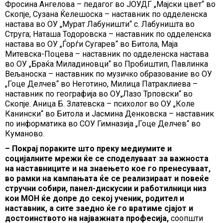
Фросина Ангелова – педагог во ЈОУДГ „Мајски цвет“ во
Скопје, Сузана Ќелешоска – наставник по одделенска
настава во ОУ „Мурат Лабуништи“ с. Лабуништа во
Струга; Наташа Тодоровска – наставник по одделенска
настава во ОУ „Ѓорѓи Сугарев“ во Битола, Маја
Митевска-Поцева – наставник по одделенска настава
во ОУ „Браќа Миладиновци“ во Пробиштип, Павлинка
Вељаноска – наставник по музичко образование во ОУ
„Гоце Делчев“ во Неготино, Милица Патраклиева –
наставник по географија во ОУ„Лазо Трповски“ во
Скопје. Аница Б. Златевска – психолог во ОУ „Коле
Канински“ во Битола и Јасмина Денковска – наставник
по информатика во СОУ Гимназија „Гоце Делчев“ во
Куманово.
– Покрај пораките што преку медиумите и
социјалните мрежи ќе се споделуваат за важноста
на наставниците и на знаењето кое го пренесуваат,
во рамки на кампањата ќе се реализираат и повеќе
стручни собири, панел-дискусии и работилници низ
кои МОН ќе допре до секој ученик, родител и
наставник, а сите заедно ќе го вратиме сјајот и
достоинството на најважната професија,
соопшти