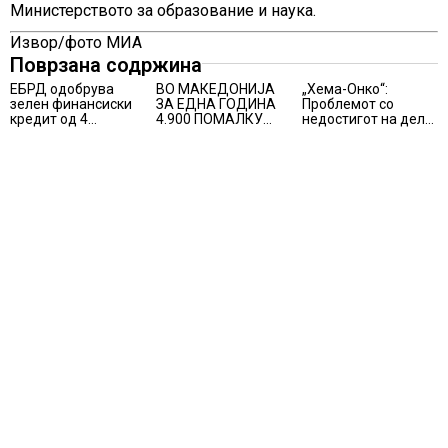
Министерството за образование и наука.
Извор/фото МИА
Поврзана содржина
ЕБРД одобрува
ВО МАКЕДОНИЈА
„Хема-Онко“:
зелен финансиски
ЗА ЕДНА ГОДИНА
Проблемот со
кредит од 4
4.900 ПОМАЛКУ
недостигот на дел
милиони евра на
ЗАПИШАНИ
од терапијата за
НЛБ Банка
ПРВАЧИЊА
онколошките
пациенти во
моментот е
надминат