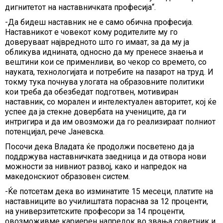
дигнитетот на наставничката професија“.
-Да бидеш наставник не е само обична професија.
Наставникот е човекот кому родителите му го
доверуваат највредното што го имаат, за да му ја
обликува иднината, односно да му пренесе знаења и
вештини кои се применливи, во чекор со времето, со
науката, технологијата и потребите на пазарот на труд. И
токму тука почнува улогата на образовните политики
кои треба да обезбедат подготвен, мотивиран
наставник, со морален и интелектуален авторитет, кој ќе
успее да ја стекне довербата на учениците, да ги
интригира и да им овозможи да го реализираат полниот
потенцијал, рече Јаневска.
Посочи дека Владата ќе продолжи посветено да ја
поддржува наставничката заедница и да отвора нови
можности за нивниот развој, како и напредок на
македонскиот образовен систем.
-Ќе потсетам дека во изминатите 15 месеци, платите на
наставниците во училиштата пораснаа за 12 проценти,
на универзитетските професори за 14 проценти,
овозможивме кариерен напредок во звања советник и