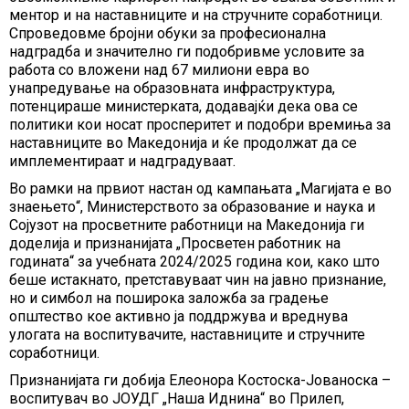
ментор и на наставниците и на стручните соработници.
Спроведовме бројни обуки за професионална
надградба и значително ги подобривме условите за
работа со вложени над 67 милиони евра во
унапредување на образовната инфраструктура,
потенцираше министерката, додавајќи дека ова се
политики кои носат просперитет и подобри времиња за
наставниците во Македонија и ќе продолжат да се
имплементираат и надградуваат.
Во рамки на првиот настан од кампањата „Магијата е во
знаењето“, Министерството за образование и наука и
Сојузот на просветните работници на Македонија ги
доделија и признанијата „Просветен работник на
годината“ за учебната 2024/2025 година кои, како што
беше истакнато, претставуваат чин на јавно признание,
но и симбол на поширока заложба за градење
општество кое активно ја поддржува и вреднува
улогата на воспитувачите, наставниците и стручните
соработници.
Признанијата ги добија Елеонора Костоска-Јованоска –
воспитувач во ЈОУДГ „Наша Иднина“ во Прилеп,