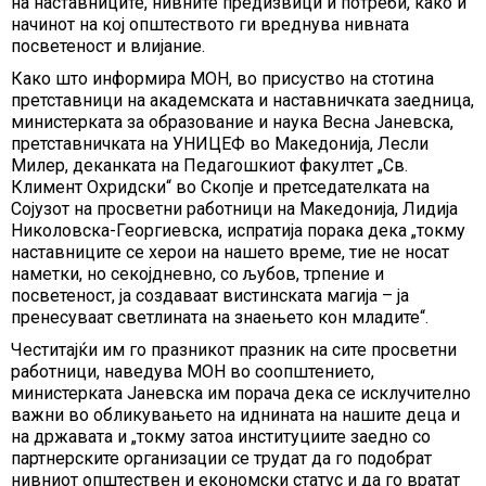
на наставниците, нивните предизвици и потреби, како и
начинот на кој општеството ги вреднува нивната
посветеност и влијание.
Како што информира МОН, во присуство на стотина
претставници на академската и наставничката заедница,
министерката за образование и наука Весна Јаневска,
претставничката на УНИЦЕФ во Македонија, Лесли
Милер, деканката на Педагошкиот факултет „Св.
Климент Охридски“ во Скопје и претседателката на
Сојузот на просветни работници на Македонија, Лидија
Николовска-Георгиевска, испратија порака дека „токму
наставниците се херои на нашето време, тие не носат
наметки, но секојдневно, со љубов, трпение и
посветеност, ја создаваат вистинската магија – ја
пренесуваат светлината на знаењето кон младите“.
Честитајќи им го празникот празник на сите просветни
работници, наведува МОН во соопштението,
министерката Јаневска им порача дека се исклучително
важни во обликувањето на иднината на нашите деца и
на државата и „токму затоа институциите заедно со
партнерските организации се трудат да го подобрат
нивниот општествен и економски статус и да го вратат