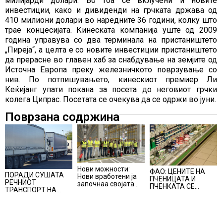
милијарди долари. Во тоа се вклучени и новите
инвестиции, како и дивиденди на грчката држава од
410 милиони долари во наредните 36 години, колку што
трае концесијата. Кинеската компанија уште од 2009
година управува со два терминала на пристаништето
„Пиреја“, а целта е со новите инвестиции пристаништето
да прерасне во главен хаб за снабдување на земјите од
Источна Европа преку железничкото поврзување со
нив. По потпишувањето, кинескиот премиер Ли
Кеќијанг упати покана за посета до неговиот грчки
колега Ципрас. Посетата се очекува да се одржи во јуни.
Поврзана содржина
Нови можности:
ФАО: ЦЕНИТЕ НА
ПОРАДИ СУШАТА
Нови вработени ја
ПЧЕНИЦАТА И
РЕЧНИОТ
започнаа својата
ПЧЕНКАТА СЕ
ТРАНСПОРТ НА
професионална
ПОВИСОКИ ВО
СТОКИ СЕ ПРЕФРЛА
приказна во Lidl
ЈУЛИ, млекото и
НА КАМИОНИ И
Логистичкиот
месото бележат
ВОЗОВИ, Германија
центар во Куманово
пониски цени
со итни мерки