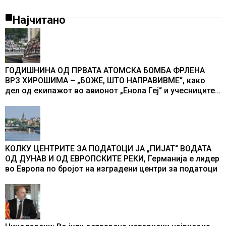
Најчитано
ГОДИШНИНА ОД ПРВАТА АТОМСКА БОМБА ФРЛЕНА
ВРЗ ХИРОШИМА – „БОЖЕ, ШТО НАПРАВИВМЕ“, како
дел од екипажот во авионот „Енола Геј“ и учесниците
во бомбардирањето го доживуваа овој настан што го
промени текот на историјата
КОЛКУ ЦЕНТРИТЕ ЗА ПОДАТОЦИ ЈА „ПИЈАТ“ ВОДАТА
ОД ДУНАВ И ОД ЕВРОПСКИТЕ РЕКИ, Германија е лидер
во Европа по бројот на изградени центри за податоци