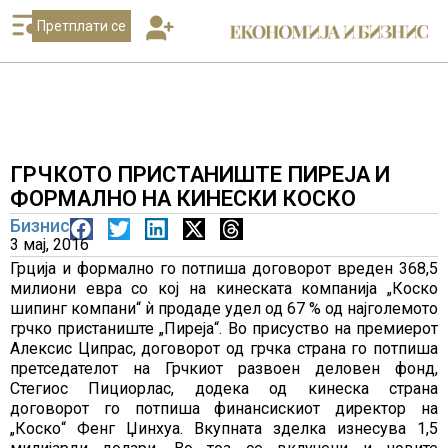
Претплати се
ГРЧКОТО ПРИСТАНИШТЕ ПИРЕЈА И
ФОРМАЛНО НА КИНЕСКИ КОСКО
Бизнис
3 мај, 2016
Грција и формално го потпиша договорот вреден 368,5
милиони евра со кој на кинеската компанија „Коско
шипинг компани“ ѝ продаде удел од 67 % од најголемото
грчко пристаниште „Пиреја“. Во присуство на премиерот
Алексис Ципрас, договорот од грчка страна го потпиша
претседателот на Грчкиот развоен деловен фонд,
Стегиос Пициорлас, додека од кинеска страна
договорот го потпиша финансискиот директор на
„Коско“ Фенг Џинхуа. Вкупната зделка изнесува 1,5