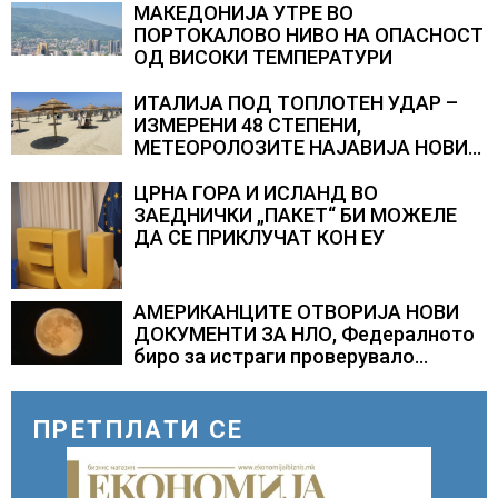
МАКЕДОНИЈА УТРЕ ВО
ПОРТОКАЛОВО НИВО НА ОПАСНОСТ
ОД ВИСОКИ ТЕМПЕРАТУРИ
ИТАЛИЈА ПОД ТОПЛОТЕН УДАР –
ИЗМЕРЕНИ 48 СТЕПЕНИ,
МЕТЕОРОЛОЗИТЕ НАЈАВИЈА НОВИ
ПРОГНОЗИ ЗА СРЕДИНАТА НА
АВГУСТ
ЦРНА ГОРА И ИСЛАНД ВО
ЗАЕДНИЧКИ „ПАКЕТ“ БИ МОЖЕЛЕ
ДА СЕ ПРИКЛУЧАТ КОН ЕУ
АМЕРИКАНЦИТЕ ОТВОРИЈА НОВИ
ДОКУМЕНТИ ЗА НЛО, Федералното
биро за истраги проверувало
снимки за „Големи темни
триаголници со светла“
ПРЕТПЛАТИ СЕ