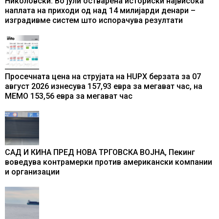
Николовски: Во јули остварена историски највисока
наплата на приходи од над 14 милијарди денари –
изградивме систем што испорачува резултати
Просечната цена на струјата на HUPX берзата за 07
август 2026 изнесува 157,93 евра за мегават час, на
МЕМО 153,56 евра за мегават час
САД И КИНА ПРЕД НОВА ТРГОВСКА ВОЈНА, Пекинг
воведува контрамерки против американски компании
и организации