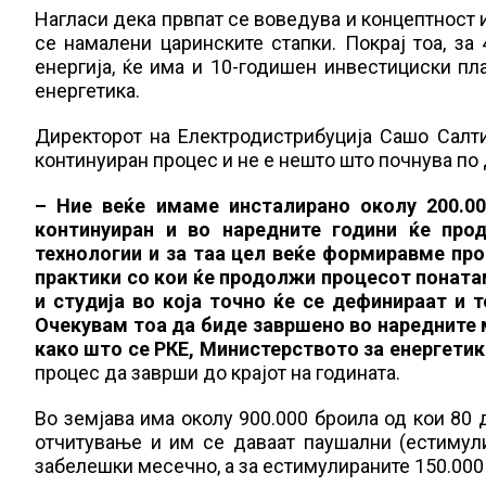
Нагласи дека првпат се воведува и концептност 
се намалени царинските стапки. Покрај тоа, з
енергија, ќе има и 10-годишен инвестициски п
енергетика.
Директорот на Електродистрибуција Сашо Салт
континуиран процес и не е нешто што почнува по
– Ние веќе имаме инсталирано околу 200.00
континуиран и во наредните години ќе про
технологии и за таа цел веќе формиравме про
практики со кои ќе продолжи процесот поната
и студија во која точно ќе се дефинираат и 
Очекувам тоа да биде завршено во наредните м
како што се РКЕ, Министерството за енергетика
процес да заврши до крајот на годината.
Во земјава има околу 900.000 броила од кои 80 д
отчитување и им се даваат паушални (естимули
забелешки месечно, а за естимулираните 150.000 