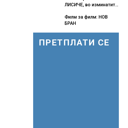
ЛИСИЧЕ, во изминатите
ни
24 часа имало 25
Филм за филм: НОВ
пожари на отворено
БРАН
ПРЕТПЛАТИ СЕ