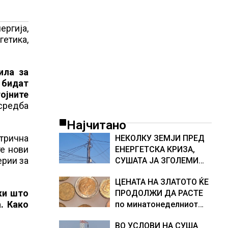
ергија,
гетика,
ила за
 бидат
тојните
 средба
Најчитано
трична
НЕКОЛКУ ЗЕМЈИ ПРЕД
те нови
ЕНЕРГЕТСКА КРИЗА,
ерии за
СУШАТА ЈА ЗГОЛЕМИ
ЦЕНАТА НА СТРУЈАТА
ЦЕНАТА НА ЗЛАТОТО ЌЕ
НА БЕРЗИТЕ НА НАД 700
ки што
ПРОДОЛЖИ ДА РАСТЕ
ЕВРА ЗА МЕГАВАТ-ЧАС
. Како
по минатонеделниот
раст на вредноста на
ВО УСЛОВИ НА СУША
благородниот метал