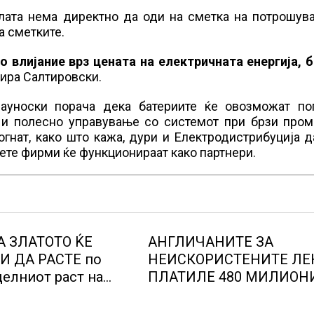
лата нема директно да оди на сметка на потрошува
а сметките.
 влијание врз цената на електричната енергија, б
ира Салтировски.
уноски порача дека батериите ќе овозможат по
 и полесно управување со системот при брзи пром
огнат, како што кажа, дури и Електродистрибуција 
ете фирми ќе функционираат како партнери.
А ЗЛАТОТО ЌЕ
АНГЛИЧАНИТЕ ЗА
 ДА РАСТЕ по
НЕИСКОРИСТЕНИТЕ ЛЕ
елниот раст на
ПЛАТИЛЕ 480 МИЛИОН
 на благородниот
ФУНТИ, повик до пацие
да бараат само лекови 