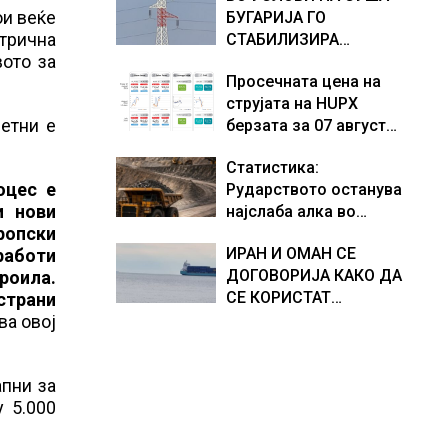
ои веќе
БУГАРИЈА ГО
ктрична
СТАБИЛИЗИРА
ото за
РЕГИОНАЛНИОТ
Просечната цена на
ЕНЕРГЕТСКИ СИСТЕМ,
струјата на HUPX
како Бугарија стана
етни е
берзата за 07 август
балкански шампион во
2026 изнесува 157,93
складирање на енергија
Статистика:
евра за мегават час, на
од батерии
оцес е
Рударството останува
МЕМО 153,56 евра за
и нови
најслаба алка во
мегават час
ропски
индустријата и покрај
ИРАН И ОМАН СЕ
работи
потенцијалот за нови
ДОГОВОРИЈА КАКО ДА
роила.
инвестиции
СЕ КОРИСТАТ
страни
ПОМОРСКИТЕ
ва овој
КОРИДОРИ ЗА
БРОДОВИТЕ НИЗ
апни за
ОРМУСКАТА ТЕСНИНА
 5.000