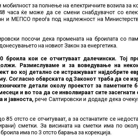
и мобилност за полнење на електричните возила за к
а 48 часа ќе може да се смени снабдувачот со еле
лан и МЕПСО преоѓа под надлежност на Министерств
ировски посочи дека промената на броилата со пам
 донесувањето на новиот Закон за енергетика.
0 броила кои се отчитуваат далечински. Тој пр
должи. Размислуваме и за воведување на неко
ект во кој детално се истражуваат најдобрите ев
му. Согласно обврската од Законот траба да се из
техничките детали околу проектот за паметните б
есеци и во тоа да се инволвираат сите засегнати 
 и јавноста,
рече Салтировски и додаде дека очеку
о 85 отсто се отчитуваат, а за останатите се недост
рани) сметки. За висината на сметки има по околу
броила има по 3 отсто барања за корекција.