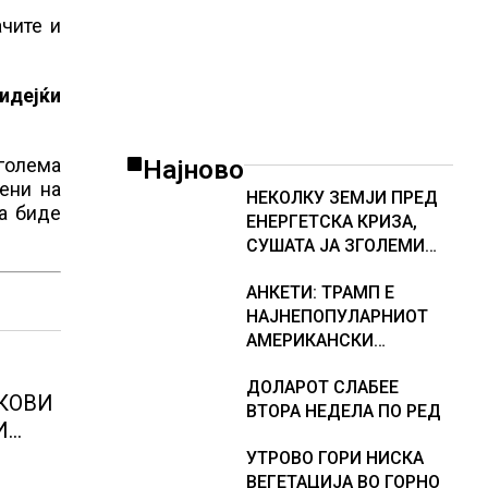
чите и
идејќи
голема
Најново
ени на
НЕКОЛКУ ЗЕМЈИ ПРЕД
да биде
ЕНЕРГЕТСКА КРИЗА,
СУШАТА ЈА ЗГОЛЕМИ
ЦЕНАТА НА СТРУЈАТА
АНКЕТИ: ТРАМП Е
НА БЕРЗИТЕ НА НАД 700
НАЈНЕПОПУЛАРНИОТ
ЕВРА ЗА МЕГАВАТ-ЧАС
АМЕРИКАНСКИ
ПРЕТСЕДАТЕЛ СО ВТОР
ДОЛАРОТ СЛАБЕЕ
МАНДАТ, тој не ги
КОВИ
ВТОРА НЕДЕЛА ПО РЕД
признава резултатите
И
од последните анкети
нтите
УТРОВО ГОРИ НИСКА
што
ВЕГЕТАЦИЈА ВО ГОРНО