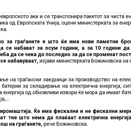
вропското аки и се транспонира пакетот за чиста ен
ка од Европската Унија, оцени министерката за енер
ка.
но за граѓаните е што ќе има нови паметни бро
да се набават за осум години, а за 10 години да
реба да се чека до последно за да се променат пос
 се набавуваат,
изјави министерката Божиновска на
ње на граѓански заедници за производство на елек
 батерии за складирање на електрична енергија, си
 енергија од обновливи извори ќе мора да имаат бат
ја,…
 сиромаштија. Ќе има фискални и не фискални мер
ат тие што нема да плаќаат електрична енергија
ош на граѓаните,
рече Божиновска.