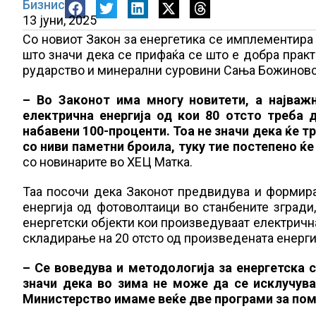
Бизнис
13 јуни, 2025
Со новиот Закон за енергетика се имплементира е
што значи дека се прифаќа се што е добра практи
рударство и минерални суровини Сања Божиновс
– Во Законот има многу новитети, а најваж
електрична енергија од кои 80 отсто треба 
набавени 100-проценти. Тоа не значи дека ќе т
со ниви паметни броила, туку тие постепено ќе
со новинарите во ХЕЦ Матка.
Таа посочи дека Законот предвидува и формира
енергија од фотоволтаици во станбените згради,
енергетски објекти кои произведуваат електрична
складирање на 20 отсто од произведената енерги
– Се воведува и методологија за енергетска
значи дека во зима не може да се исклучува
Министерство имаме веќе две програми за пом