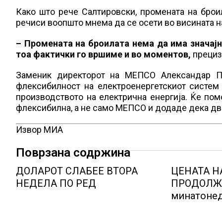
Како што рече Салтировски, промената на брои
речиси воопшто мнема да се осети во висината н
– Промената на броилата нема да има значајно
тоа фактички го вршиме и во моментов,
прециз
Заменик директорот на МЕПСО Александар Па
флексибилност на електроенергетскиот систем
производството на електрична енергија. Ќе пом
флексибилна, а не само МЕПСО и додаде дека дв
Извор МИА
Поврзана содржина
ДОЛАРОТ СЛАБЕЕ ВТОРА
ЦЕНАТА Н
НЕДЕЛА ПО РЕД
ПРОДОЛЖИ
минатонед
вредноста
метал