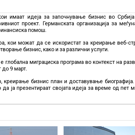
кои имаат идеја за започнување бизнис во Србија
ивниот проект. Германската организација за меѓун
 финансиска помош.
ра, кои можат да се искористат за креирање веб-ст
ворање бизнис, како и за различни услуги.
 глобална миграциска програма во контекст на разво
до 9 март.
, креирање бизнис план и доставување биографија.
да ја презентираат својата идеја за време од пет м