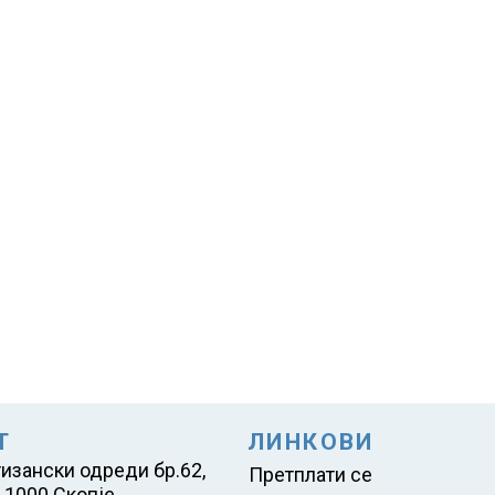
Т
ЛИНКОВИ
тизански одреди бр.62,
Претплати се
 1000 Скопје