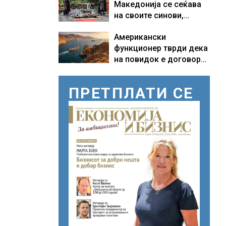
Македонија се сеќава
бараат само лекови
на своите синови,
што навистина им се
објави премиерот
потребни
Американски
Христијан Мицкоски по
функционер тврди дека
повод 25 годишнината
на повидок е договор
од загинувањето на
за Ормуската теснина
десетмината прилепски
бранители
ПРЕТПЛАТИ СЕ