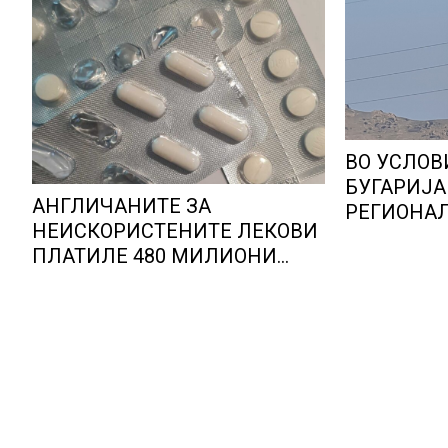
ВО УСЛОВ
БУГАРИЈА
АНГЛИЧАНИТЕ ЗА
РЕГИОНА
НЕИСКОРИСТЕНИТЕ ЛЕКОВИ
ЕНЕРГЕТС
ПЛАТИЛЕ 480 МИЛИОНИ
Бугарија с
ФУНТИ, повик до пациентите
шампион в
да бараат само лекови што
енергија о
навистина им се потребни