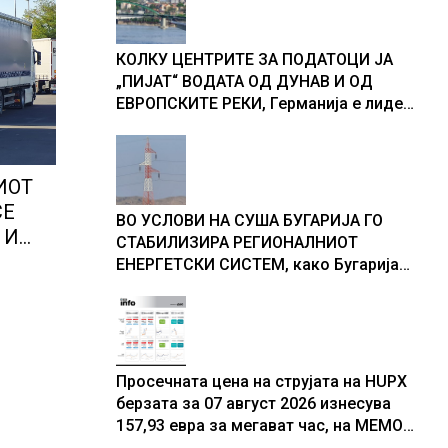
доживуваа овој настан што го
промени текот на историјата
КОЛКУ ЦЕНТРИТЕ ЗА ПОДАТОЦИ ЈА
„ПИЈАТ“ ВОДАТА ОД ДУНАВ И ОД
ЕВРОПСКИТЕ РЕКИ, Германија е лидер
во Европа по бројот на изградени
центри за податоци
ИОТ
СЕ
ВО УСЛОВИ НА СУША БУГАРИЈА ГО
 И
СТАБИЛИЗИРА РЕГИОНАЛНИОТ
тни
ЕНЕРГЕТСКИ СИСТЕМ, како Бугарија
стана балкански шампион во
складирање на енергија од батерии
 во
Просечната цена на струјата на HUPX
берзата за 07 август 2026 изнесува
157,93 евра за мегават час, на МЕМО
153,56 евра за мегават час