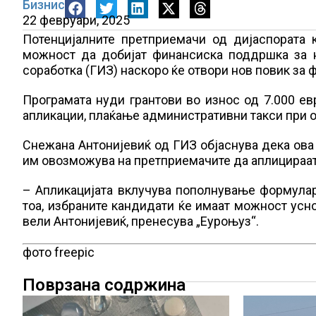
Бизнис
22 февруари, 2025
Потенцијалните претприемачи од дијаспората 
можност да добијат финансиска поддршка за н
соработка (ГИЗ) наскоро ќе отвори нов повик за
Програмата нуди грантови во износ од 7.000 ев
апликации, плаќање административни такси при от
Снежана Антонијевиќ од ГИЗ објаснува дека ова е
им овозможува на претприемачите да аплицираат 
– Апликацијата вклучува пополнување формулар
тоа, избраните кандидати ќе имаат можност усно 
вели Антонијевиќ, пренесува „Еуроњуз“.
фото freepic
Поврзана содржина