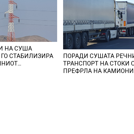
И НА СУША
ПОРАДИ СУШАТА РЕЧН
 ГО СТАБИЛИЗИРА
ТРАНСПОРТ НА СТОКИ 
ЛНИОТ
ПРЕФРЛА НА КАМИОНИ
КИ СИСТЕМ, како
ВОЗОВИ, Германија со и
тана балкански
мерки овозможува
о складирање на
камионџиите да возат и
д батерии
недела