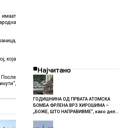
 имаат
ародна
раница,
ј, која
Најчитано
 После
инути“,
ГОДИШНИНА ОД ПРВАТА АТОМСКА
БОМБА ФРЛЕНА ВРЗ ХИРОШИМА –
„БОЖЕ, ШТО НАПРАВИВМЕ“, како дел
од екипажот во авионот „Енола Геј“ и
учесниците во бомбардирањето го