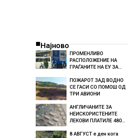
Најново
ПРОМЕНЛИВО
РАСПОЛОЖЕНИЕ НА
ГРАЃАНИТЕ НА ЕУ ЗА
ЗАЧЛЕНУВАЊЕТО НА
ПОЖАРОТ ЗАД ВОДНО
УКРАИНА, изненадува
СЕ ГАСИ СО ПОМОШ ОД
каква е поддршката од
ТРИ АВИОНИ
Полска, Франција и
Германија
АНГЛИЧАНИТЕ ЗА
НЕИСКОРИСТЕНИТЕ
ЛЕКОВИ ПЛАТИЛЕ 480
МИЛИОНИ ФУНТИ,
8 АВГУСТ е ден кога
повик до пациентите да