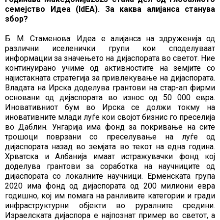
семејство Идеа (IdEA). За каква алијанса станува
збор?
Б. М. Стаменова: Идеа е алијанса на здруженија од
различни иселенички групи кои споделуваат
информации за значењето на дијаспората во светот. Ние
континуирано учиме од активностите на земјите со
најистакната стратегија за привлекување на дијаспората.
Владата на Ирска доделува грантови на стар-ап фирми
основани од дијаспората во износ од 50 000 евра.
Иновативниот бум во Ирска се должи токму на
иновативните млади луѓе кои својот бизнис го преселија
во Даблин. Унгарија има фонд за покривање на сите
трошоци поврзани со преселување на луѓе од
дијаспората назад во земјата во текот на една година.
Хрватска и Албанија имаат истражувачки фонд кој
доделува грантови за соработка на научниците од
дијаспората со локалните научници. Ерменската група
2020 има фонд од дијаспората од 200 милиони евра
годишно, кој им помага на ранливите категории и гради
инфраструктурни објекти во руралните средини.
Израелската дијаспора е најпознат пример во светот, а