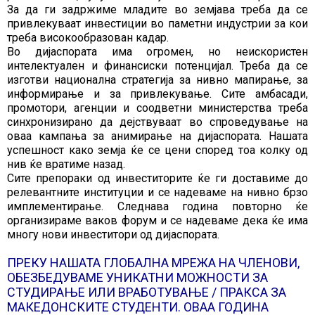
За да ги задржиме младите во земјава треба да се
привлекуваат инвестиции во паметни индустрии за кои
треба високообразован кадар.
Во дијаспората има огромен, но неискористен
интелектуален и финансиски потенцијал. Треба да се
изготви национална стратегија за нивно мапирање, за
информирање и за привлекување. Сите амбасади,
промотори, агенции и соодветни министерства треба
синхронизирано да дејствуваат во спроведување на
оваа кампања за анимирање на дијаспората. Нашата
успешност како земја ќе се цени според тоа колку од
нив ќе вратиме назад.
Сите препораки од инвеститорите ќе ги доставиме до
релевантните институции и се надеваме на нивно брзо
имплементирање. Следнава година повторно ќе
организираме ваков форум и се надеваме дека ќе има
многу нови инвеститори од дијаспората.
ПРЕКУ НАШАТА ГЛОБАЛНА МРЕЖА НА ЧЛЕНОВИ,
ОБЕЗБЕДУВАМЕ УНИКАТНИ МОЖНОСТИ ЗА
СТУДИРАЊЕ ИЛИ ВРАБОТУВАЊЕ / ПРАКСА ЗА
МАКЕДОНСКИТЕ СТУДЕНТИ. ОВАА ГОДИНА