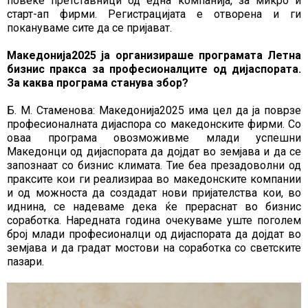
повеќе претставници од една компанија, за микро и
старт-ап фирми. Регистрацијата е отворена и ги
покануваме сите да се пријават.
Македонија2025 ја организираше програмата Летна
бизнис пракса за професионалците од дијаспората.
За каква програма станува збор?
Б. М. Стаменова: Македонија2025 има цел да ја поврзе
професионалната дијаспора со македонските фирми. Со
оваа програма овозможивме млади успешни
Македонци од дијаспората да дојдат во земјава и да се
запознаат со бизнис климата. Тие беа презадоволни од
праксите кои ги реализираа во македонските компании
и од можноста да создадат нови пријателства кои, во
иднина, се надеваме дека ќе прераснат во бизнис
соработка. Наредната година очекуваме уште поголем
број млади професионалци од дијаспората да дојдат во
земјава и да градат мостови на соработка со светските
пазари.