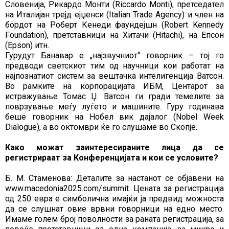
Словенија, Рикардо Монти (Riccardo Monti), претседател
на Италијан трејд ејџенси (Italian Trade Agency) и член на
бордот на Роберт Кенеди фаундејшн (Robert Kennedy
Foundation), претставници на Хитачи (Hitachi), на Епсон
(Epson) итн.
Гурудут Банавар е „најзвучниот“ говорник – тој го
предводи светскиот тим од научници кои работат на
најпознатиот систем за вештачка интелигенција Ватсон.
Во рамките на корпорацијата ИБМ, Центарот за
истражување Томас Џ. Ватсон ги гради темелите за
поврзување меѓу луѓето и машините. Гуру годинава
беше говорник на Нобел вик дајалог (Nobel Week
Dialogue), а во октомври ќе го слушаме во Скопје.
Како можат заинтересираните лица да се
регистрираат за Конференцијата и кои се условите?
Б. М. Стаменова: Деталите за настанот се објавени на
www.macedonia2025.com/summit. Цената за регистрација
од 250 евра е симболична имајќи ја предвид можноста
да се слушнат овие врвни говорници на едно место.
Имаме голем број поволности за раната регистрација, за