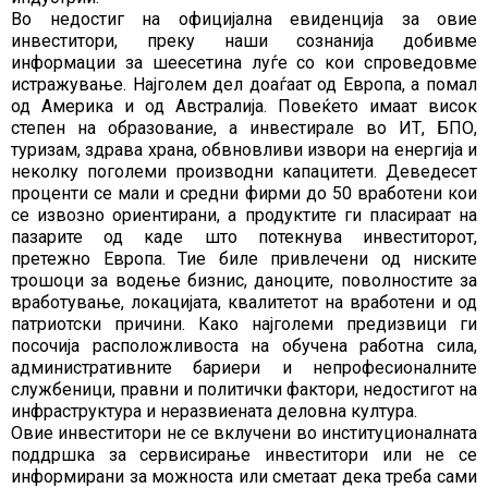
Во недостиг на официјална евиденција за овие
инвеститори, преку наши сознанија добивме
информации за шеесетина луѓе со кои спроведовме
истражување. Најголем дел доаѓаат од Европа, а помал
од Америка и од Австралија. Повеќето имаат висок
степен на образование, а инвестирале во ИТ, БПО,
туризам, здрава храна, обвновливи извори на енергија и
неколку поголеми производни капацитети. Деведесет
проценти се мали и средни фирми до 50 вработени кои
се извозно ориентирани, а продуктите ги пласираат на
пазарите од каде што потекнува инвеститорот,
претежно Европа. Тие биле привлечени од ниските
трошоци за водење бизнис, даноците, поволностите за
вработување, локацијата, квалитетот на вработени и од
патриотски причини. Како најголеми предизвици ги
посочија расположливоста на обучена работна сила,
административните бариери и непрофесионалните
службеници, правни и политички фактори, недостигот на
инфраструктура и неразвиената деловна култура.
Овие инвеститори не се вклучени во институционалната
поддршка за сервисирање инвеститори или не се
информирани за можноста или сметаат дека треба сами