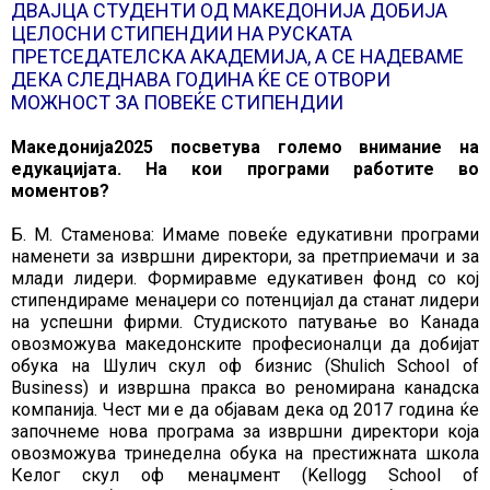
ДВАЈЦА СТУДЕНТИ ОД МАКЕДОНИЈА ДОБИЈА
ЦЕЛОСНИ СТИПЕНДИИ НА РУСКАТА
ПРЕТСЕДАТЕЛСКА АКАДЕМИЈА, А СЕ НАДЕВАМЕ
ДЕКА СЛЕДНАВА ГОДИНА ЌЕ СЕ ОТВОРИ
МОЖНОСТ ЗА ПОВЕЌЕ СТИПЕНДИИ
Македонија2025 посветува големо внимание на
едукацијата. На кои програми работите во
моментов?
Б. М. Стаменова: Имаме повеќе едукативни програми
наменети за извршни директори, за претприемачи и за
млади лидери. Формиравме едукативен фонд со кој
стипендираме менаџери со потенцијал да станат лидери
на успешни фирми. Студиското патување во Канада
овозможува македонските професионалци да добијат
обука на Шулич скул оф бизнис (Shulich School of
Business) и извршна пракса во реномирана канадска
компанија. Чест ми е да објавам дека од 2017 година ќе
започнеме нова програма за извршни директори која
овозможува тринеделна обука на престижната школа
Келог скул оф менаџмент (Kellogg School of