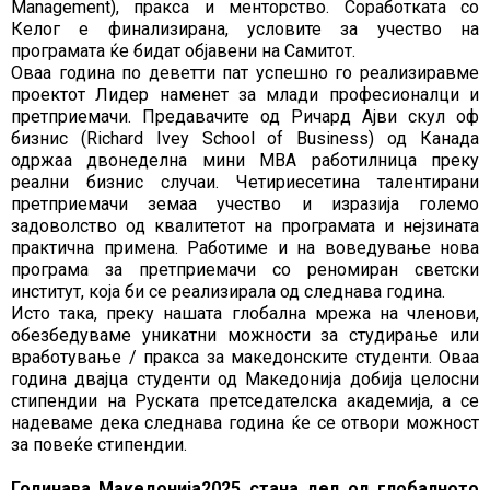
Management), пракса и менторство. Соработката со
Келог е финализирана, условите за учество на
програмата ќе бидат објавени на Самитот.
Оваа година по деветти пат успешно го реализиравме
проектот Лидер наменет за млади професионалци и
претприемачи. Предавачите од Ричард Ајви скул оф
бизнис (Richard Ivey School of Business) од Канада
одржаа двонеделна мини МВА работилница преку
реални бизнис случаи. Четириесетина талентирани
претприемачи земаа учество и изразија големо
задоволство од квалитетот на програмата и нејзината
практична примена. Работиме и на воведување нова
програма за претприемачи со реномиран светски
институт, која би се реализирала од следнава година.
Исто така, преку нашата глобална мрежа на членови,
обезбедуваме уникатни можности за студирање или
вработување / пракса за македонските студенти. Оваа
година двајца студенти од Македонија добија целосни
стипендии на Руската претседателска академија, а се
надеваме дека следнава година ќе се отвори можност
за повеќе стипендии.
Годинава Македонија2025 стана дел од глобалното