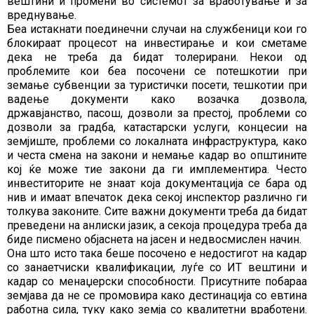
вештини и промени во системот за вработување и за
вреднување.
Беа истакнати поединечни случаи на службеници кои го
блокираат процесот на инвестирање и кои сметаме
дека не треба да бидат толерирани. Некои од
проблемите кои беа посочени се потешкотии при
земање субвенции за туристички посети, тешкотии при
вадење документи како возачка дозвола,
државјанство, пасош, дозволи за престој, проблеми со
дозволи за градба, катастарски услуги, концесии на
земјиште, проблеми со локалната инфраструктура, како
и честа смена на закони и немање кадар во општините
кој ќе може тие закони да ги имплементира. Често
инвеститорите не знаат која документација се бара од
нив и имаат впечаток дека секој инспектор различно ги
толкува законите. Сите важни документи треба да бидат
преведени на анлиски јазик, а секоја процедура треба да
биде писмено објаснета на јасен и недвосмислен начин.
Она што исто така беше посочено е недостигот на кадар
со занаетчиски квалификации, луѓе со ИТ вештини и
кадар со менаџерски способности. Присутните побараа
земјава да не се промовира како дестинација со евтина
работна сила, туку како земја со квалитетни вработени.