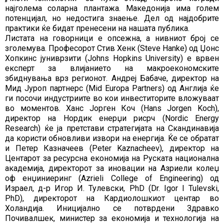
најголема соларна плантажа. Македонија има голем
потенцијал, но недостига знаење. Дел од најдобрите
практики ќе бидат пренесени на нашата публика.
Листата на говорници е опсежна, а нивниот број се
зголемува. Професорот Стив Хенк (Steve Hanke) од Џонс
Хопкинс јуниврзити (Johns Hopkins University) е врвен
експерт за влијанието на макроекономските
збиднувања врз регионот. Андреј Бабаче, директор на
Мид Јуроп партнерс (Mid Europa Partners) од Англија ќе
ги посочи индустриите во кои инвеститорите вложуваат
во моментов. Ханс Јорген Коч (Hans Jorgen Koch),
директор на Нордик енерџи рисрч (Nordic Energy
Research) ќе ја претстави стратегијата на Скандинавија
да користи обновливи извори на енергија. Ќе се обратат
и Петер Казначеев (Peter Kaznacheev), директор на
Центарот за ресурсна економија на Руската национална
академија, директорот за иновации на Азриели колеџ
оф енџиниеринг (Azrieli College of Engineering) од
Израел, д-р Игор И. Тулевски, PhD (Dr. Igor I Tulevski,
PhD), директорот на Кардиолошкиот центар во
Холандија. Иницијално се потврдени Здравко
Почивалшек, министер за економија и технологија на