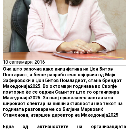
10 септември, 2016
Она што започна како иницијатива на Џон Битов
Постариот, а беше разработено најпрвин од Мајк
Зафировски и Џон Битов Помладиот, стана брендот
Македонија2025. Во октомври годинава во Скопје
повторно ќе се одржи Самитот што го организира
Македонија2025. За овој првокласен настан и за
широкиот спектар на нивни активности низ текот на
годината разговараме со Билјана Марковиќ
Стаменова, извршен директор на Македонија2025
Една од активностите на организацијата