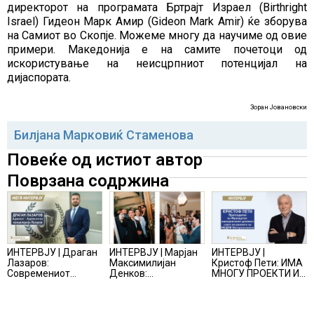
директорот на програмата Бртрајт Израел (Birthright
Israel) Гидеон Марк Амир (Gideon Mark Amir) ќе зборува
на Самиот во Скопје. Можеме многу да научиме од овие
примери. Македонија е на самите почетоци од
искористување на неисцрпниот потенцијал на
дијаспората.
Зоран Јовановски
Билјана Марковиќ Стаменова
Повеќе од истиот автор
Поврзана содржина
ИНТЕРВЈУ | Драган
ИНТЕРВЈУ | Марјан
ИНТЕРВЈУ |
Лазаров:
Максимилијан
Кристоф Пети: ИМА
Современиот
Денков:
МНОГУ ПРОЕКТИ И
бизнис не бара
СОЗДАВАМ
ПОНУДИ НА МАСА,
правно мислење,
ВНИМАТЕЛНО
НО ТИЕ НЕ СЕ
туку правно
ОСМИСЛЕНИ
МАТЕРИЈАЛИЗИРААТ