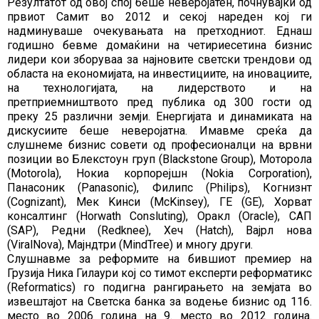
Резултатот од овој спој беше неверојатен, почнувајќи од
првиот Самит во 2012 и секој нареден кој ги
надминуваше очекувањата на претходниот. Еднаш
годишно бевме домаќини на четириесетина бизнис
лидери кои зборуваа за најновите светски трендови од
областа на економијата, на инвестициите, на иновациите,
на технологијата, на лидерството и на
претприемништвото пред публика од 300 гости од
преку 25 различни земји. Енергијата и динамиката на
дискусиите беше неверојатна. Имавме среќа да
слушнеме бизнис совети од професионалци на врвни
позиции во Блекстоун груп (Blackstone Group), Моторола
(Motorola), Нокиа корпорејшн (Nokia Corporation),
Панасоник (Panasonic), Филипс (Philips), Когнизнт
(Cognizant), Мек Kинси (McKinsey), ГЕ (GE), Хорват
консалтинг (Horwath Consluting), Оракл (Oracle), САП
(SAP), Редни (Redknee), Хеч (Hatch), Вајрл нова
(ViralNova), Мaјндтри (MindTree) и многу други.
Слушнавме за реформите на бившиот премиер на
Грузија Ника Гилаури кој со тимот експерти реформатикс
(Reformatics) го подигна рангирањето на земјата во
извештајот на Светска банка за водење бизнис од 116.
место во 2006 година на 9. место во 2012 година.