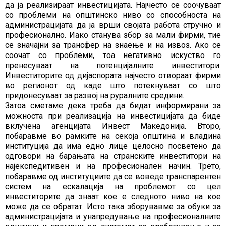
да ја реализираат инвестицијата. Најчесто се соочуваат
со проблеми на општинско ниво со способноста на
администрацијата да ја врши својата работа стручно и
професионално. Иако станува збор за мали фирми, тие
се значајни за трансфер на знаење и на извоз. Ако се
соочат со проблеми, тоа негативно искуство го
пренесуваат на потенцијалните инвеститори.
Инвеститорите од дијаспората најчесто отвораат фирми
во регионот од каде што потекнуваат со што
придонесуваат за развој на руралните средини.
Затоа сметаме дека треба да бидат информирани за
можноста при реализација на инвестицијата да биде
вклучена агенцијата Инвест Македонија. Второ,
побаравме во рамките на секоја општина и владина
институција да има едно лице целосно посветено да
одговори на барањата на странските инвеститори на
најекспедитивен и на професионален начин. Трето,
побаравме од институциите да се воведе транспарентен
систем на ескалација на проблемот со цел
инвеститорите да знаат кое е следното ниво на кое
може да се обратат. Исто така зборувавме за обуки за
администрацијата и унапредување на професионалните