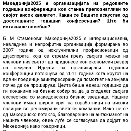
Македонија2025 е организацијата на редовните
годишни конференции кои станаа препознатливи по
својот висок квалитет. Какви се Вашите искуства од
досегашните годишни конференции? Што би
истакнале посебно?
Б. М. Стаменова: Македонија2025 е интернационална,
невладина и непрофитна организација формирана во
2007 година од исклучителни професионалци од
дијаспората, која се стреми преку својата мрежа на
членови низ светот да придонесе кон економски развој
на земјава. Идејата за организирање годишни
конференции потекнува од 2011 година кога кругот на
врвни поединци заинтересирани да помогнат на земјава
почна да се проширува. Целта беше еднаш годишно да
ги поканиме на бизнис собир за да ја споделат својата
експертиза со македонската бизнис заедница. Нашите
членови имаат широк круг на соработници на високи
позиции во реномирани светски компании. Иако не се
од македонско потекло, благодарение на ангажманот на
нашите членови, овие луѓе се согласуваа да дојдат во
Македонија како говорници.