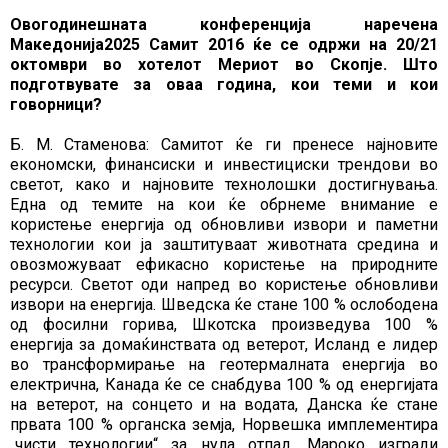
Овогодинешната конференција наречена
Македонија2025 Самит 2016 ќе се одржи на 20/21
октомври во хотелот Мериот во Скопје. Што
подготвувате за оваа година, кои теми и кои
говорници?
Б. М. Стаменова: Самитот ќе ги пренесе најновите
економски, финансиски и инвестициски трендови во
светот, како и најновите технолошки достигнувања.
Една од темите на кои ќе обрнеме внимание е
користење енергија од обновливи извори и паметни
технологии кои ја заштитуваат животната средина и
овозможуваат ефикасно користење на природните
ресурси. Светот оди напред во користење обновливи
извори на енергија. Шведска ќе стане 100 % ослободена
од фосилни горива, Шкотска произведува 100 %
енергија за домаќинствата од ветерот, Исланд е лидер
во трансформирање на геотермалната енергија во
електрична, Канада ќе се снабдува 100 % од енергијата
на ветерот, на сонцето и на водата, Данска ќе стане
првата 100 % органска земја, Норвешка имплементира
„чисти технологии“ за нула отпад, Мароко изгради