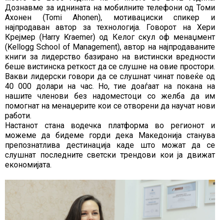
Дознавме за иднината на мобилните телефони од Томи
Ахонен (Tomi Ahonen), мотивациски спикер и
најпродаван автор за технологија. Говорот на Хери
Крејмер (Harry Kraemer) од Келог скул оф менаџмент
(Kellogg School of Management), автор на најпродаваните
книги за лидерство базирано на вистински вредности
беше вистинска реткост да се слушне на овие простори.
Вакви лидерски говори да се слушнат чинат повеќе од
40 000 долари на час. Но, тие доаѓаат на покана на
нашите членови без надоместоци со желба да им
помогнат на менаџерите кои се отворени да научат нови
работи.
Настанот стана водечка платформа во регионот и
можеме да бидеме горди дека Македонија станува
препознатлива дестинација каде што можат да се
слушнат последните светски трендови кои ја движат
економијата.