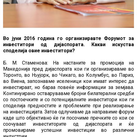
Во јуни 2016 година го организиравте Форумот за
инвеститори од дијаспората. Какви искуства
споделија овие инвеститори?
Б. М. Стаменова: На настаните за промоција на
Македонија пред дијаспората кои ги организиравме во
Торонто, во Њујорк, во Чикаго, во Колумбус, во Париз,
во Виена, запознавме иселеници кои имаат интерес да
инвестираат, но бараа повеќе информации за земјава.
Континуирано остварувавме бројни билатерални средби
со постоечките и со потенцијалните инвеститори кои ги
споделија предностите и проблемите при реализирање
на инвестицијата. Затоа одлучивме да направиме форум
каде што објективно ќе ги посочиме пречките со кои се
соочуваат инвеститорите од дијаспората и ќе
промовираме успешни инвестиции во различни
индустрии.