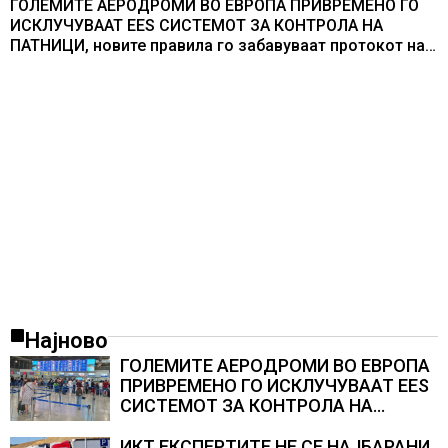
ГОЛЕМИТЕ АЕРОДРОМИ ВО ЕВРОПА ПРИВРЕМЕНО ГО
ИСКЛУЧУВААТ ЕЕS СИСТЕМОТ ЗА КОНТРОЛА НА
ПАТНИЦИ, новите правила го забавуваат протокот на
патници на аеродромите и предизвикува долги
редици
Најново
ГОЛЕМИТЕ АЕРОДРОМИ ВО ЕВРОПА
ПРИВРЕМЕНО ГО ИСКЛУЧУВААТ ЕЕS
СИСТЕМОТ ЗА КОНТРОЛА НА
ПАТНИЦИ, новите правила го
забавуваат протокот на патници на
ИКТ ЕКСПЕРТИТЕ НЕ СЕ НАЈБАРАНИ