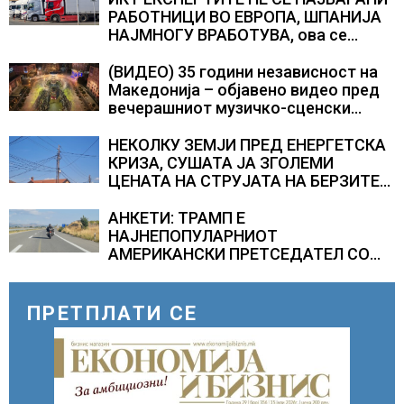
аеродромите и предизвикува долги
РАБОТНИЦИ ВО ЕВРОПА, ШПАНИЈА
редици
НАЈМНОГУ ВРАБОТУВА, oва се
најбараните работни места во 2026
година
(ВИДЕО) 35 години независност на
Македонија – објавено видео пред
вечерашниот музичко-сценски
спектакл во Охрид
НЕКОЛКУ ЗЕМЈИ ПРЕД ЕНЕРГЕТСКА
КРИЗА, СУШАТА ЈА ЗГОЛЕМИ
ЦЕНАТА НА СТРУЈАТА НА БЕРЗИТЕ
НА НАД 700 ЕВРА ЗА МЕГАВАТ-ЧАС
АНКЕТИ: ТРАМП Е
НАЈНЕПОПУЛАРНИОТ
АМЕРИКАНСКИ ПРЕТСЕДАТЕЛ СО
ВТОР МАНДАТ, тој не ги признава
резултатите од последните анкети
ПРЕТПЛАТИ СЕ