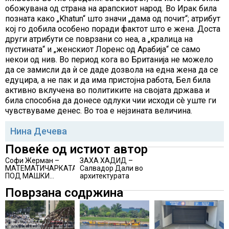
обожувана од страна на арапскиот народ. Во Ирак била
позната како „Khatun“ што значи „дама од почит“; атрибут
кој го добила особено поради фактот што е жена. Доста
други атрибути се поврзани со неа, а „кралица на
пустината“ и „женскиот Лоренс од Арабија“ се само
некои од нив. Во период кога во Британија не можело
да се замисли да ѝ се даде дозвола на една жена да се
едуцира, а не пак и да има пристојна работа, Бел била
активно вклучена во политиките на својата држава и
била способна да донесе одлуки чии исходи сè уште ги
чувствуваме денес. Во тоа е нејзината величина.
Нина Дечева
Повеќе од истиот автор
Софи Жерман –
ЗАХА ХАДИД –
МАТЕМАТИЧАРКАТА
Салвадор Дали во
ПОД МАШКИ
архитектурата
ПСЕВДОНИМ
Поврзана содржина