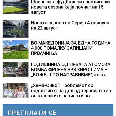
Шпанските фудбалски прволигаши
новата сезона ќе ја почнат на 15
август
Новата сезона во Серија А почнува
на 22 август
ВО МАКЕДОНИЈА ЗА ЕДНА ГОДИНА
4.900 ПОМАЛКУ ЗАПИШАНИ
ПРВАЧИЊА
ГОДИШНИНА ОД ПРВАТА АТОМСКА
БОМБА ФРЛЕНА ВРЗ ХИРОШИМА –
„БОЖЕ, ШТО НАПРАВИВМЕ“, како
дел од екипажот во авионот „Енола
Геј“ и учесниците во
„Хема-Онко“: Проблемот со
бомбардирањето го доживуваа овој
недостигот на дел од терапијата за
настан што го промени текот на
онколошките пациенти во
историјата
моментот е надминат
ПРЕТПЛАТИ СЕ