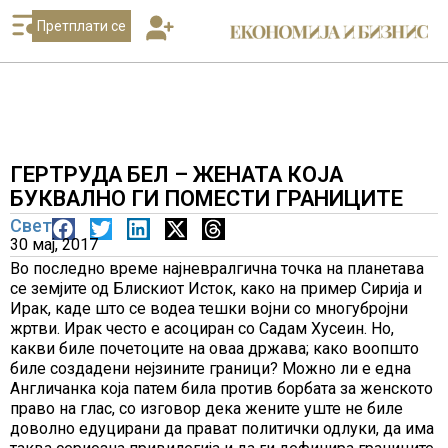
Претплати се
ГЕРТРУДА БЕЛ – ЖЕНАТА КОЈА
БУКВАЛНО ГИ ПОМЕСТИ ГРАНИЦИТЕ
Свет
30 мај, 2017
Во последно време најневралгична точка на планетава
се земјите од Блискиот Исток, како на пример Сирија и
Ирак, каде што се водеа тешки војни со многубројни
жртви. Ирак често е асоциран со Садам Хусеин. Но,
какви биле почетоците на оваа држава; како воопшто
биле создадени нејзините граници? Можно ли е една
Англичанка која патем била против борбата за женското
право на глас, со изговор дека жените уште не биле
доволно едуцирани да прават политички одлуки, да има