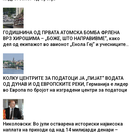
ГОДИШНИНА ОД ПРВАТА АТОМСКА БОМБА ФРЛЕНА
ВРЗ ХИРОШИМА – „БОЖЕ, ШТО НАПРАВИВМЕ“, како
дел од екипажот во авионот „Енола Геј“ и учесниците
во бомбардирањето го доживуваа овој настан што го
промени текот на историјата
КОЛКУ ЦЕНТРИТЕ ЗА ПОДАТОЦИ ЈА „ПИЈАТ“ ВОДАТА
ОД ДУНАВ И ОД ЕВРОПСКИТЕ РЕКИ, Германија е лидер
во Европа по бројот на изградени центри за податоци
Николовски: Во јули остварена историски највисока
наплата на приходи од над 14 милијарди денари –