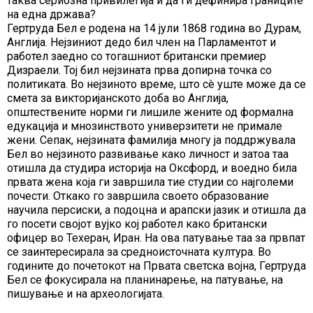
таква сериозна привилегија и да ги дефинира границите
на една држава?
Гертруда Бел е родена на 14 јули 1868 година во Дурам,
Англија. Нејзиниот дедо бил член на Парламентот и
работел заедно со тогашниот британски премиер
Дизраели. Тој бил нејзината прва допирна точка со
политиката. Во нејзиното време, што сè уште може да се
смета за викторијанското доба во Англија,
општествените норми ги лишиле жените од формална
едукација и мнозинството универзитети не примале
жени. Сепак, нејзината фамилија многу ја поддржувала
Бел во нејзиното развивање како личност и затоа таа
отишла да студира историја на Оксфорд, и воедно била
првата жена која ги завршила тие студии со најголеми
почести. Откако го завршила своето образование
научила персиски, а подоцна и арапски јазик и отишла да
го посети својот вујко кој работел како британски
офицер во Техеран, Иран. На ова патување таа за првпат
се заинтересирала за средноисточната култура. Во
годините до почетокот на Првата светска војна, Гертруда
Бел се фокусирала на планинарење, на патување, на
пишување и на археологијата.