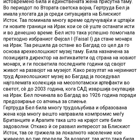
истовремено била и единствената жена присутна таму.
Во периодот по Втората светска војна, Гертруда Бел ја
имала улогата да ја среди ситуацијата на Блискиот
Исток. Таа поминала многу време одлучувајќи и цртајќи
ги новите граници на Ирак кои се сè уште останати исти
и во денешно време. Бел исто така успешно помогнала
претходно избраниот Фејсал I (Faisal I) да стане монарх
на Ирак. Таа решила да остане во Багдад со цел да го
основа арехеолошкиот музеј таму. Била назначена за
позицијата директор на антиквитети од страна на новиот
монарх, и ги посветила последните години од својот
живот на развојот на музејот. Како резултат на нејзиниот
труд Археолошкиот музеј во Багдад ја поседувал
најголемата колекција на месопотамски артефакти во
светот, сè до 2003 година, кога САД извршија окупација
на Ирак. Бел починала во Багдад во 1926 година поради
предозирање со апчиња за спиење.
Гертруда Бел била многу трудољубива и образована
жена која многу вешто направила компромис меѓу
Британците и Арапите така што на крајот сите биле
задоволни. Откако ѝ се развил интересот за Блискиот
Исток, таа се грижела за локалното население кое
живеело во тие предели. За возврат, таа исто така била