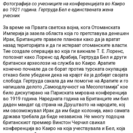
Фотографија со учесниците на конференцијата во Каиро
во 1921 година. Гертруда Бел е единствената жена
учесник
За време на Првата светска војна, кога Отоманската
Империја ја зазела областа која го претставува денешен
Ирак, Британците правеле планови како да ја вратат
назад територијата и да ги истераат отоманските власти.
Тие создале операција во која ги викнале Т. Е. Лоренс,
попознат како Лоренс од Арабија, Гертруда Бел и други
британски археолози на служба во Каиро. Арапите
конечно почнале да се борат против турската окупација
откако биле убедени дека на крајот ќе ја добијат својата
слобода. Гертруда сакала да им помогне на Арапите и го
напишала делото „Самоодлучност на Месопотамија“ кое
било дискутирано на Париската мировна конференција
во 1919 година. Наредната година на Британците им бил
даден мандат од страна на Друштвото на народите, кој
им овозможувал Ирак да им биде колонија, иако самата
држава требала да биде независна. Не многу подоцна
британскиот премиер Винстон Черчил свикал
конференција во Каиро на која учествувала и Бел, која