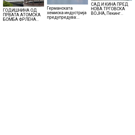
САД И КИНА ПРЕД
Германската
НОВА ТРГОВСКА
ГОДИШНИНА ОД
хемиска индустрија
ВОЈНА, Пекинг
ПРВАТА АТОМСКА
предупредува:
воведува
БОМБА ФРЛЕНА
Ниските водостои
контрамерки
ВРЗ ХИРОШИМА –
на Рајна може да го
против
„БОЖЕ, ШТО
намалат
американски
НАПРАВИВМЕ“, како
производството
компании и
дел од екипажот во
организации
авионот „Енола Геј“
и учесниците во
бомбардирањето го
доживуваа овој
настан што го
промени текот на
историјата