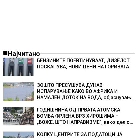
Најчитано
БЕНЗИНИТЕ ПОЕВТИНУВААТ, ДИЗЕЛОТ
ПОСКАПУВА, НОВИ ЦЕНИ НА ГОРИВАТА
ЗОШТО ПРЕСУШУВА ДУНАВ –
ИСПАРУВАЊЕ КАКО ВО АФРИКА И
НАМАЛЕН ДОТОК НА ВОДА, објаснување
на хидрогеолог од Србија
ГОДИШНИНА ОД ПРВАТА АТОМСКА
БОМБА ФРЛЕНА ВРЗ ХИРОШИМА –
„БОЖЕ, ШТО НАПРАВИВМЕ“, како дел од
екипажот во авионот „Енола Геј“ и
учесниците во бомбардирањето го
КОЛКУ ЦЕНТРИТЕ ЗА ПОДАТОЦИ ЈА