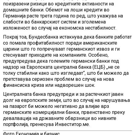
поизразени ризици во кредитните активности на
домашните банки. Обемот на лоши кредити во
Германија расте трета година по ред, што укажува на
слабости во банкарскиот систем и зголемена
изложеност во случај на економска нестабилност.
Покрај тоа, Бундесбанка истакнува дека банките работат
со помала профитабилност поради американските
царини што го попречуваат германскиот извоз и ги
стеснуваат приходите на компаниите. Особено,
предупредува дека големите германски банки под
надзор на Европската централна банка (ЕЦБ) „не се
толку стабилни како што изгледаат“, што би можело да
претставува сериозен проблем во случај на нова
финансиска криза или надворешен шок.
Централната банка предупреди и за растечкиот јавен
долг на европските земји, што во случај на нарушувања
на пазарот би можело негативно да влијае врз
германските комерцијални банки, првенствено преку
девалвација на државните обврзници во нивните
портфолија, пренесува Инвеститор.ме.
Фото Економија и бизнис