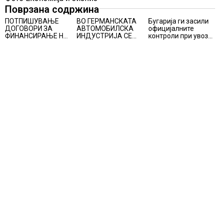
Поврзана содржина
ПОТПИШУВАЊЕ
ВО ГЕРМАНСКАТА
Бугарија ги засили
ДОГОВОРИ ЗА
АВТОМОБИЛСКА
официјалните
ФИНАНСИРАЊЕ НА
ИНДУСТРИЈА СЕ
контроли при увоз
ПРУГАТА КРИВА
ВРАЌА
на македонско
ПАЛАНКА-ДЕВЕ
ОПТИМИЗМОТ
свежо овошје,
БАИР
домати и пиперки,
објави АХВ