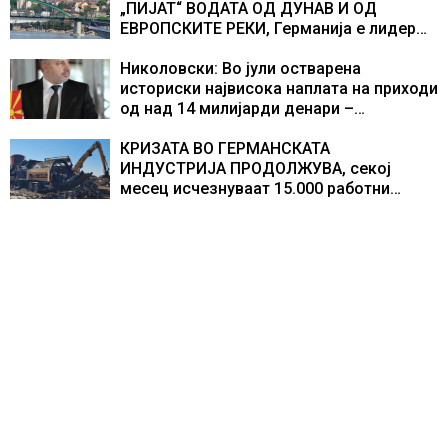
доживуваа овој настан што го промени
„ПИЈАТ“ ВОДАТА ОД ДУНАВ И ОД
текот на историјата
ЕВРОПСКИТЕ РЕКИ, Германија е лидер
во Европа по бројот на изградени
центри за податоци
Николовски: Во јули остварена
историски највисока наплата на приходи
од над 14 милијарди денари –
изградивме систем што испорачува
резултати
КРИЗАТА ВО ГЕРМАНСКАТА
ИНДУСТРИЈА ПРОДОЛЖУВА, секој
месец исчезнуваат 15.000 работни
места