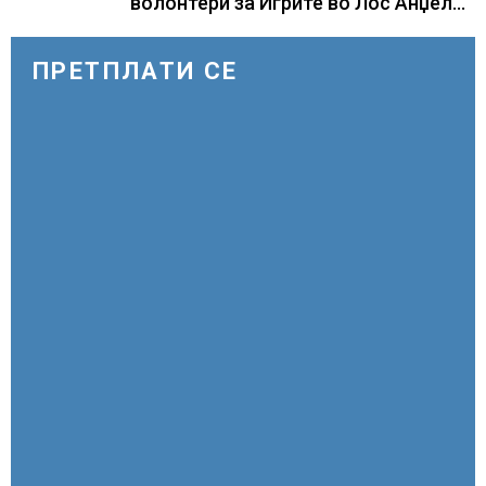
волонтери за Игрите во Лос Анџелес
2028
ПРЕТПЛАТИ СЕ