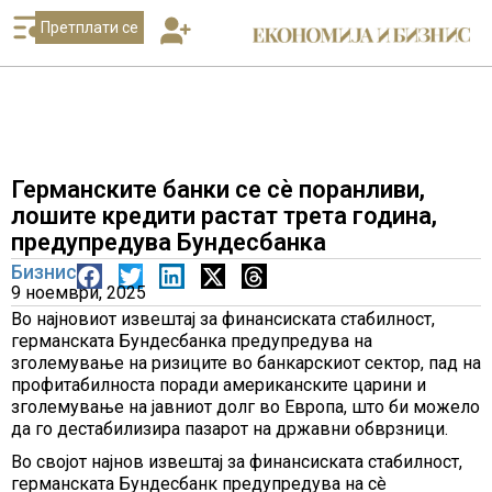
Претплати се
Германските банки се сè поранливи,
лошите кредити растат трета година,
предупредува Бундесбанка
Бизнис
9 ноември, 2025
Во најновиот извештај за финансиската стабилност,
германската Бундесбанка предупредува на
зголемување на ризиците во банкарскиот сектор, пад на
профитабилноста поради американските царини и
зголемување на јавниот долг во Европа, што би можело
да го дестабилизира пазарот на државни обврзници.
Во својот најнов извештај за финансиската стабилност,
германската Бундесбанк предупредува на сè