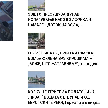
ЗОШТО ПРЕСУШУВА ДУНАВ –
ИСПАРУВАЊЕ КАКО ВО АФРИКА И
НАМАЛЕН ДОТОК НА ВОДА,
објаснување на хидрогеолог од
Србија
ГОДИШНИНА ОД ПРВАТА АТОМСКА
БОМБА ФРЛЕНА ВРЗ ХИРОШИМА –
„БОЖЕ, ШТО НАПРАВИВМЕ“, како дел
од екипажот во авионот „Енола Геј“ и
учесниците во бомбардирањето го
доживуваа овој настан што го
промени текот на историјата
КОЛКУ ЦЕНТРИТЕ ЗА ПОДАТОЦИ ЈА
„ПИЈАТ“ ВОДАТА ОД ДУНАВ И ОД
ЕВРОПСКИТЕ РЕКИ, Германија е лидер
во Европа по бројот на изградени