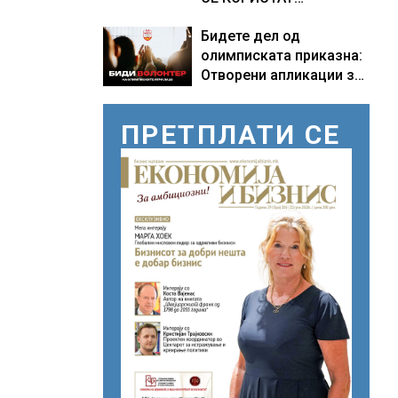
ПОМОРСКИТЕ
Бидете дел од
КОРИДОРИ ЗА
олимписката приказна:
БРОДОВИТЕ НИЗ
Отворени апликации за
ОРМУСКАТА ТЕСНИНА
волонтери за Игрите во
Лос Анџелес 2028
ПРЕТПЛАТИ СЕ