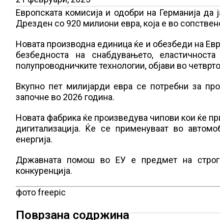
Европската комисија и одобри на Германија да 
Дрезден со 920 милиони евра, која е во сопствено
Новата производна единица ќе и обезбеди на Евро
безбедноста на снабдувањето, еластичноста
полупроводничките технологии, објави во четврт
Вкупно пет милијарди евра се потребни за пр
започне во 2026 година.
Новата фабрика ќе произведува чипови кои ќе пр
дигитализација. Ќе се применуваат во автомо
енергија.
Државната помош во ЕУ е предмет на строги
конкуренција.
фото freepic
Поврзана содржина