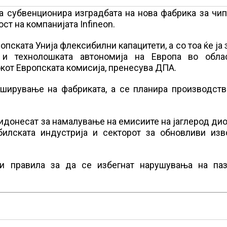
ја субвенционира изградбата на нова фабрика за чи
ст на компанијата Infineon.
пската Унија флексибилни капацитети, а со тоа ќе ја 
 и технолошката автономија на Европа во обла
окот Европската комисија, пренесува ДПА.
оширување на фабриката, а се планира производств
идонесат за намалување на емисиите на јаглерод ди
билската индустрија и секторот за обновливи изв
 правила за да се избегнат нарушувања на паз