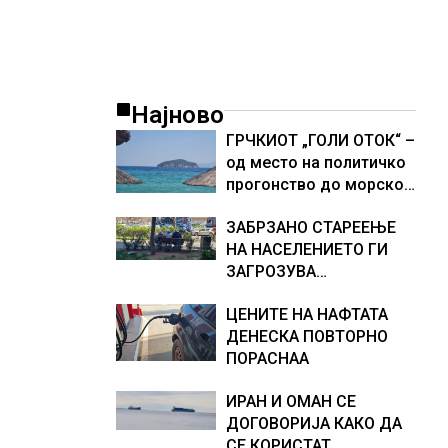
Најново
ГРЧКИОТ „ГОЛИ ОТОК“ –
од место на политичко
прогонство до морско
светилиште
ЗАБРЗАНО СТАРЕЕЊЕ
НА НАСЕЛЕНИЕТО ГИ
ЗАГРОЗУВА
ПЕНЗИСКИТЕ СИСТЕМИ
ЦЕНИТЕ НА НАФТАТА
ВО ЕВРОПА и
ДЕНЕСКА ПОВТОРНО
долгорочниот
ПОРАСНАА
економски раст
ИРАН И ОМАН СЕ
ДОГОВОРИЈА КАКО ДА
СЕ КОРИСТАТ