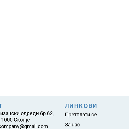
Т
ЛИНКОВИ
тизански одреди бр.62,
Претплати се
 1000 Скопје
За нас
company@gmail.com