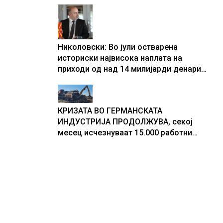
центри за податоци
Николовски: Во јули остварена
историски највисока наплата на
приходи од над 14 милијарди денари
– изградивме систем што испорачува
резултати
КРИЗАТА ВО ГЕРМАНСКАТА
ИНДУСТРИЈА ПРОДОЛЖУВА, секој
месец исчезнуваат 15.000 работни
места