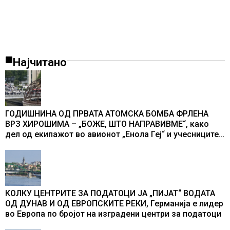
Најчитано
ГОДИШНИНА ОД ПРВАТА АТОМСКА БОМБА ФРЛЕНА
ВРЗ ХИРОШИМА – „БОЖЕ, ШТО НАПРАВИВМЕ“, како
дел од екипажот во авионот „Енола Геј“ и учесниците
во бомбардирањето го доживуваа овој настан што го
промени текот на историјата
КОЛКУ ЦЕНТРИТЕ ЗА ПОДАТОЦИ ЈА „ПИЈАТ“ ВОДАТА
ОД ДУНАВ И ОД ЕВРОПСКИТЕ РЕКИ, Германија е лидер
во Европа по бројот на изградени центри за податоци