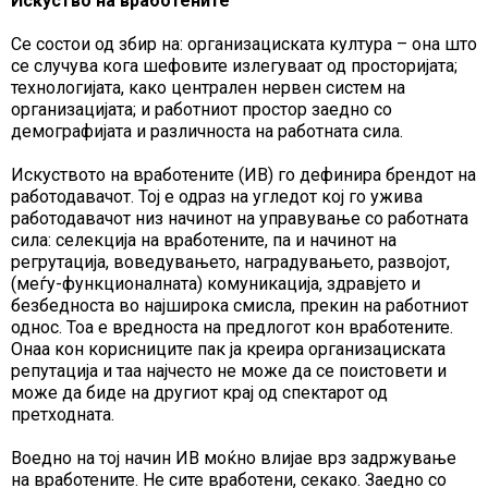
Искуство на вработените
Се состои од збир на: организациската култура – она што
се случува кога шефовите излегуваат од просторијата;
технологијата, како централен нервен систем на
организацијата; и работниот простор заедно со
демографијата и различноста на работната сила.
Искуството на вработените (ИВ) го дефинира брендот на
работодавачот. Тој е одраз на угледот кој го ужива
работодавачот низ начинот на управување со работната
сила: селекција на вработените, па и начинот на
регрутација, воведувањето, наградувањето, развојот,
(меѓу-функционалната) комуникација, здравјето и
безбедноста во најширока смисла, прекин на работниот
однос. Тоа е вредноста на предлогот кон вработените.
Онаа кон корисниците пак ја креира организациската
репутација и таа најчесто не може да се поистовети и
може да биде на другиот крај од спектарот од
претходната.
Воедно на тој начин ИВ моќно влијае врз задржување
на вработените. Не сите вработени, секако. Заедно со