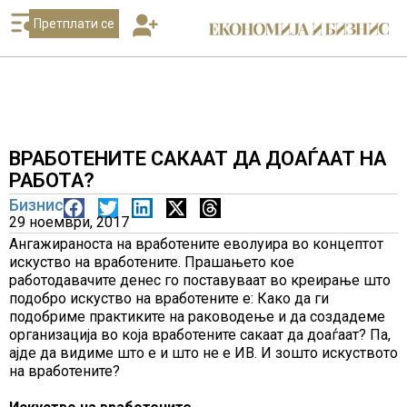
Претплати се
ВРАБОТЕНИТЕ САКААТ ДА ДОАЃААТ НА
РАБОТА?
Бизнис
29 ноември, 2017
Ангажираноста на вработените еволуира во концептот
искуство на вработените. Прашањето кое
работодавачите денес го поставуваат во креирање што
подобро искуство на вработените е: Како да ги
подобриме практиките на раководење и да создадеме
организација во која вработените сакаат да доаѓаат? Па,
ајде да видиме што е и што не е ИВ. И зошто искуството
на вработените?