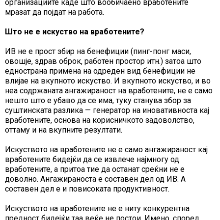
организациите каде што вообичаено вработените
мразат да појдат на работа.
Што не е искуство на вработените?
ИВ не е прост збир на бенефиции (пинг-понг маси,
овошје, здрав оброк, работен простор итн.) затоа што
еднострана примена на одреден вид бенефиции не
влијае на вкупното искуство. И вкупното искуство, и во
неа содржаната ангажираност на вработените, не е само
нешто што е убаво да се има, туку станува збор за
суштинската разлика — генератор на иновативноста кај
вработените, основа на корисничкото задоволство,
оттаму и на вкупните резултати.
Искуството на вработените не е само ангажираност кај
вработените бидејќи да се извлече најмногу од
вработените, а притоа тие да останат среќни не е
доволно. Ангажираноста е составен дел од ИВ. А
составен дел е и повисоката продуктивност.
Искуството на вработените не е ниту конкурентна
предност бидејќи таа веќе не постои. Имено, според