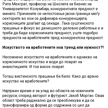
Рита Мекграт, професор на Школата за бизнис на
Универзитетот Колумбија, конкурентната предност е
минато. Причините се непостоење јасни граници меѓу
секторите во кои се дефинира конкуренцијата;
корисниците доаѓаат од секаде…Така суштинското
прашање и фокус во денешното деловно работење е и
треба да биде корисничката предност, уште подобро
предноста на вработените пред конкурентска предност.
Искуството на вработените нов тренд или нужност?!
Несомнено искуството на вработените е еднакво на
корисничкото искуство и води до поврат на
инвестициите. И тоа висок поврат.
Тогаш вистинското прашање би било: Како до врвно
искуство на вработените?
Најпрвин време е за упад во областа на човечките
ресурси, според авторот и футурист Јакоб Морган. Оваа
област треба радикално да се преобликува и да се
трансформира од форма до содржина со цел да