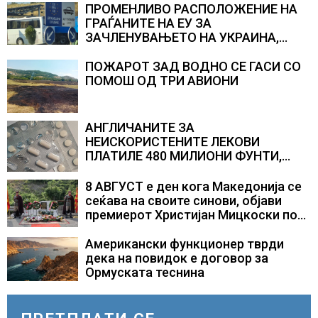
ПРОМЕНЛИВО РАСПОЛОЖЕНИЕ НА
ГРАЃАНИТЕ НА ЕУ ЗА
ЗАЧЛЕНУВАЊЕТО НА УКРАИНА,
изненадува каква е поддршката од
Полска, Франција и Германија
ПОЖАРОТ ЗАД ВОДНО СЕ ГАСИ СО
ПОМОШ ОД ТРИ АВИОНИ
АНГЛИЧАНИТЕ ЗА
НЕИСКОРИСТЕНИТЕ ЛЕКОВИ
ПЛАТИЛЕ 480 МИЛИОНИ ФУНТИ,
повик до пациентите да бараат
само лекови што навистина им се
8 АВГУСТ е ден кога Македонија се
потребни
сеќава на своите синови, објави
премиерот Христијан Мицкоски по
повод 25 годишнината од
загинувањето на десетмината
Американски функционер тврди
прилепски бранители
дека на повидок е договор за
Ормуската теснина