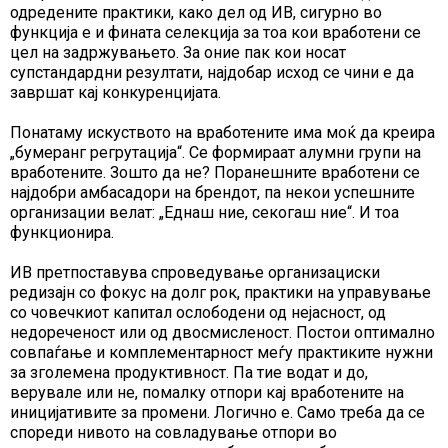
одредените практики, како дел од ИВ, сигурно во
функција е и фината селекција за тоа кои вработени се
цел на задржувањето. За оние пак кои носат
супстандардни резултати, најдобар исход се чини е да
завршат кај конкуренцијата.
Понатаму искуството на вработените има моќ да креира
„бумеранг регрутација“. Се формираат алумни групи на
вработените. Зошто да не? Поранешните вработени се
најдобри амбасадори на брендот, па некои успешните
организации велат: „Еднаш ние, секогаш ние“. И тоа
функционира.
ИВ претпоставува спроведување организациски
редизајн со фокус на долг рок, практики на управување
со човечкиот капитал ослободени од нејасност, од
недореченост или од двосмисленост. Постои оптимално
совпаѓање и комплементарност меѓу практиките нужни
за зголемена продуктивност. Па тие водат и до,
верувале или не, помалку отпори кај вработените на
иницијативите за промени. Логично е. Само треба да се
спореди нивото на совладување отпори во