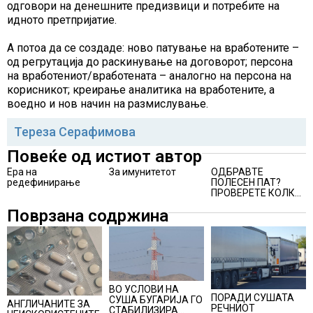
одговори на денешните предизвици и потребите на
идното претпријатие.
А потоа да се создаде: ново патување на вработените –
од регрутација до раскинување на договорот; персона
на вработениот/вработената – аналогно на персона на
корисникот; креирање аналитика на вработените, а
воедно и нов начин на размислување.
Тереза Серафимова
Повеќе од истиот автор
Ера на
За имунитетот
ОДБРАВТЕ
редефинирање
ПОЛЕСЕН ПАТ?
ПРОВЕРЕТЕ КОЛКУ
ЧИНИ ТАКВИОТ
Поврзана содржина
ИЗБОР
ВО УСЛОВИ НА
ПОРАДИ СУШАТА
СУША БУГАРИЈА ГО
АНГЛИЧАНИТЕ ЗА
РЕЧНИОТ
СТАБИЛИЗИРА