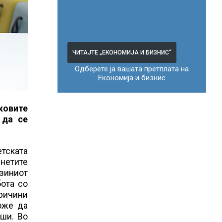
ЧИТАЈТЕ „ЕКОНОМИЈА И БИЗНИС“
Одберете ја вашата претплата на
Економија и бизнис
ековите
 да се
етската
инетите
јзиниот
бота со
причини
оже да
рши. Во