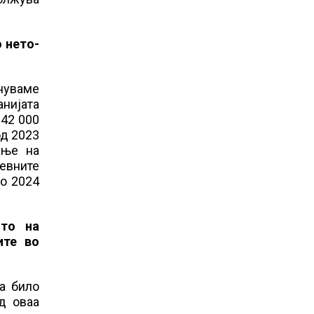
о нето-
енуваме
анијата
 42 000
од 2023
ање на
невните
во 2024
ото на
ите во
а било
од оваа