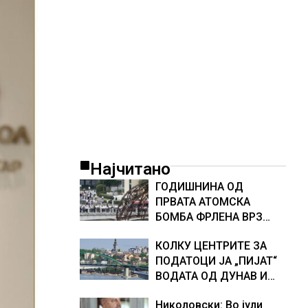
Најчитано
ГОДИШНИНА ОД
ПРВАТА АТОМСКА
БОМБА ФРЛЕНА ВРЗ
ХИРОШИМА – „БОЖЕ,
КОЛКУ ЦЕНТРИТЕ ЗА
ШТО НАПРАВИВМЕ“,
ПОДАТОЦИ ЈА „ПИЈАТ“
како дел од екипажот
ВОДАТА ОД ДУНАВ И
во авионот „Енола Геј“ и
ОД ЕВРОПСКИТЕ РЕКИ,
учесниците во
Николовски: Во јули
Германија е лидер во
бомбардирањето го