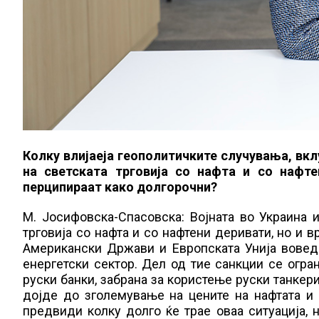
Колку влијаеја геополитичките случувања, вклу
на светската трговија со нафта и со нафт
перципираат како долгорочни?
М. Јосифовска-Спасовска: Војната во Украина 
трговија со нафта и со нафтени деривати, но и в
Американски Држави и Европската Унија воведо
енергетски сектор. Дел од тие санкции се огран
руски банки, забрана за користење руски танкери
дојде до зголемување на цените на нафтата и 
предвиди колку долго ќе трае оваа ситуација, 