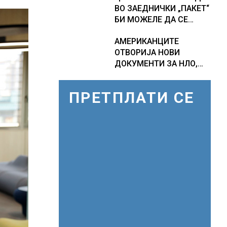
ВО ЗАЕДНИЧКИ „ПАКЕТ“
ПРОГНОЗИ ЗА
БИ МОЖЕЛЕ ДА СЕ
СРЕДИНАТА НА АВГУСТ
ПРИКЛУЧАТ КОН ЕУ
АМЕРИКАНЦИТЕ
ОТВОРИЈА НОВИ
ДОКУМЕНТИ ЗА НЛО,
Федералното биро за
истраги проверувало
ПРЕТПЛАТИ СЕ
снимки за „Големи
темни триаголници со
светла“