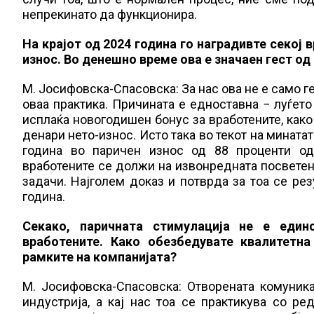
непрекинато да функционира.
На крајот од 2024 година го наградивте секој 
износ. Во денешно време ова е значаен гест од
М. Јосифовска-Спасовска: За нас ова не е само г
оваа практика. Причината е едноставна − луѓето
исплаќа новогодишен бонус за вработените, како
денари нето-износ. Исто така во текот на мината
година во паричен износ од 88 проценти од 
вработените се должи на извонредната посветен
задачи. Најголем доказ и потврда за тоа се ре
година.
Секако, паричната стимулација не е еди
вработените. Како обезбедувате квалитетна
рамките на компанијата?
М. Јосифовска-Спасовска: Отворената комуника
индустрија, а кај нас тоа се практикува со р