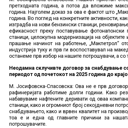
претходната година, а потоа да вложиме мак
година. Најголем доказ за ова е фактот што „Ма
година. Во поглед на конкретните активности, как
изградба на нови бензински станици, реновирање 
ефикасност преку поставување фотонапонски 
станици, целокупна модернизација на објектите 
прашање начинот на работење, „Макпетрол“ от
индустрија туку и прв ги воспоставувал на маке
останеме прв избор на нашите потрошувачи, а со 
Неодамна склучивте договор за снабдување со
периодот од почетокот на 2025 година до крајо
М. Јосифовска-Спасовска: Ова не е прв договор
рафинеријата работиме долги години. Како ре
набавуваме нафтените деривати од оваа компан
станици, како и огромниот број секојдневни потр
снабдувањето, како и врвен квалитет на произво
тоа е и една од главните причини за нашат
потрошувачите.