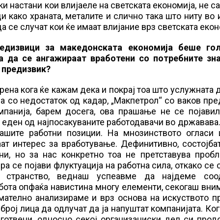
и настани кои влијаеле на светската економија, не с
и како храната, металите и слично така што ниту во
 се случат кои ќе имаат влијание врз светската екон
редизвици за македонската економија беше го
а да се ангажираат вработени со потребните зн
ј предизвик?
ена кога ќе кажам дека и покрај тоа што услужната 
а со недостаток од кадар, „Макпетрол“ со ваков пр
мпанија, барем досега, ова прашање не се појавил
 еден од најпосакуваните работодавачи во државава
нашите работни позиции. На мнозинството огласи 
аат интерес за вработување. Дефинитивно, состојба
ни, но за нас конкретно тоа не претставува пробл
 се појави флуктуација на работна сила, откако се 
 странство, веднаш успеавме да најдеме соо
бота опфаќа навистина многу елементи, секогаш вн
имателно анализираме и врз основа на искуството 
ој лица да одлучат да ја напуштат компанијата. Ког
дготвени, односно секој организациски дел си про