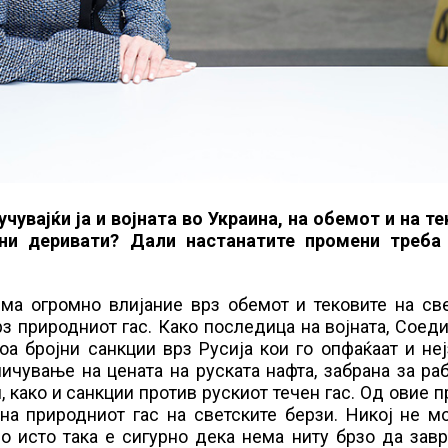
чувајќи ја и војната во Украина, на обемот и на т
ени деривати? Дали настанатите промени треба
има огромно влијание врз обемот и тековите на св
рз природниот гас. Како последица на војната, Соед
а бројни санкции врз Русија кои го опфаќаат и не
ичување на цената на руската нафта, забрана за ра
, како и санкции против рускиот течен гас. Од овие 
на природниот гас на светските берзи. Никој не м
но исто така е сигурно дека нема ниту брзо да зав