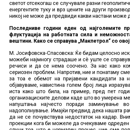
светот отсекогаш се случувале разни геополитичк
енергентите туку и врз цените на други производ
никој не може да предвиди какви настани може да
Последниве години еден од најголемите п
флуктуација на работната сила и неможност
вештини. Како се справува „Макпетрол“ со ово
М. Јосифовска-Спасовска: Ќе бидам целосно искр
можеби најмногу страдаше и сè уште се справув
речиси и да се нема соочено. За нас како ко
сериозен проблем. Напротив, ние и понатаму сме
за тоа е обемот на пријавени кандидати за 
објавуваме, навистина голем број лица изразув
иста како што била, на пример, пред пет годи
организациските делови каде што во умерена мера
напуштања најчесто поради заминување во
надополнување. Имајќи предвид дека нашата ра
да не се почувствува недостаток на кадар. Вн
проекции кога би можеле да очекуваме одреден бр
случи тоа, што е нормален процес, ние сме по