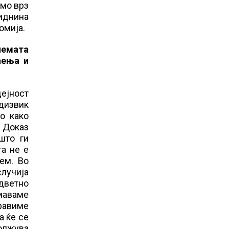
амо врз
 иднина
омија.
лемата
аења и
дејност
едизвик
о како
. Доказ
што ги
та не е
ем. Во
случија
дветно
имаваме
правиме
а ќе се
должува