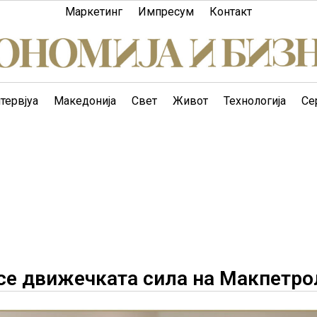
Маркетинг
Импресум
Контакт
тервјуа
Македонија
Свет
Живот
Технологија
Се
се движечката сила на Макпетро