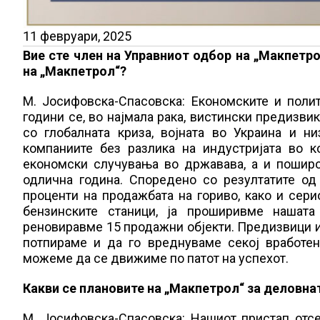
11 февруари, 2025
Вие сте член на Управниот одбор на „Макпетро
на „Макпетрол“?
М. Јосифовска-Спасовска: Економските и поли
години се, во најмала рака, вистински предизви
со глобалната криза, војната во Украина и н
компаниите без разлика на индустријата во ко
економски случувања во државава, а и пошир
одлична година. Споредено со резултатите од
проценти на продажбата на гориво, како и сери
бензинските станици, ја проширивме нашат
реновиравме 15 продажни објекти. Предизвици и 
потпираме и да го вреднуваме секој вработе
можеме да се движиме по патот на успехот.
Какви се плановите на „Макпетрол“ за деловна
М. Јосифовска-Спасовска: Нашиот пристап отс