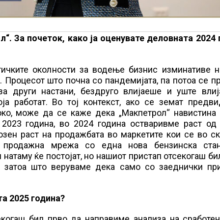
л“. За почеток, како ја оценувате деловната 2024
тичките околности за водење бизнис изминативе н
к. Процесот што почна со пандемијата, па потоа се 
иза други настани, бездруго влијаеше и уште влиј
ја работат. Во тој контекст, ако се земат предви
око, може да се каже дека „Макпетрол“ навистина
 2023 година, во 2024 година остваривме раст од
озен раст на продажбата во маркетите кои се во с
а продажна мрежа со една нова бензинска ста
натаму ќе постојат, но нашиот пристап отсекогаш би
н затоа што веруваме дека само со заеднички пр
та 2025 година?
екогаш бил прво да направиме анализа на сработен