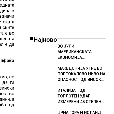
едната
одина в
а значи
етската
нските
га е во
тената
Најново
ел е да
ВО ЈУЛИ
АМЕРИКАНСКАТА
ЕКОНОМИЈА
опфаќа
НЕОЧЕКУВАНО ИЗГУБИ
МАКЕДОНИЈА УТРЕ ВО
23.000 РАБОТНИ МЕСТА
ПОРТОКАЛОВО НИВО НА
тив, со
ОПАСНОСТ ОД ВИСОКИ
 да ги
ТЕМПЕРАТУРИ
нзински
ИТАЛИЈА ПОД
ност во
ТОПЛОТЕН УДАР –
дини, а
ИЗМЕРЕНИ 48 СТЕПЕНИ,
рба од
МЕТЕОРОЛОЗИТЕ
ЦРНА ГОРА И ИСЛАНД
НАЈАВИЈА НОВИ