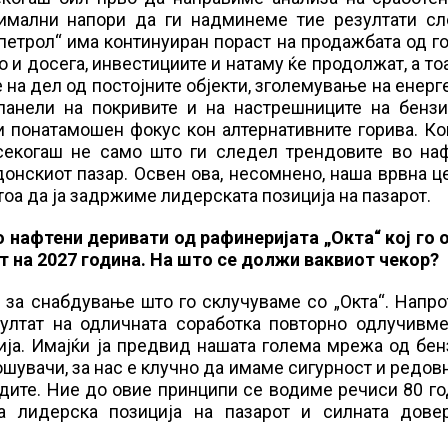
симални напори да ги надминеме тие резултати сл
кпетрол“ има континуиран пораст на продажбата од г
о и досега, инвестициите и натаму ќе продолжат, а то
на дел од постојните објекти, зголемување на енерг
панели на покривите и на настрешниците на бензи
и понатамошен фокус кон алтернативните горива. Ко
секогаш не само што ги следел трендовите во наф
донскиот пазар. Освен ова, несомнено, наша врвна ц
тоа да ја задржиме лидерската позиција на пазарот.
 нафтени деривати од рафинеријата „Окта“ кој го 
т на 2027 година. На што се должи ваквиот чекор?
 за снабдување што го склучуваме со „Окта“. Напро
зултат на одличната соработка повторно одлучивме
ија. Имајќи ја предвид нашата голема мрежа од бе
ошувачи, за нас е клучно да имаме сигурност и редов
дите. Ние до овие принципи се водиме речиси 80 го
а лидерска позиција на пазарот и силната дове