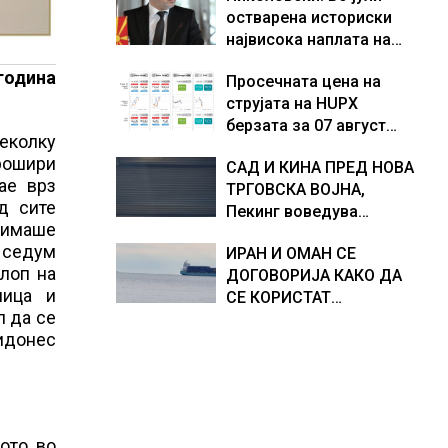
остварена историски
Европа по бројот на
доживуваа овој настан
највисока наплата на
изградени центри за
што го промени текот
приходи од над 14
податоци
на историјата
 година
Просечната цена на
милијарди денари –
струјата на HUPX
изградивме систем што
берзата за 07 август
испорачува резултати
еколку
2026 изнесува 157,93
прошири
САД И КИНА ПРЕД НОВА
евра за мегават час, на
ае врз
ТРГОВСКА ВОЈНА,
МЕМО 153,56 евра за
д сите
Пекинг воведува
мегават час
 имаше
контрамерки против
 седум
ИРАН И ОМАН СЕ
американски компании
клоп на
ДОГОВОРИЈА КАКО ДА
и организации
ница и
СЕ КОРИСТАТ
л да се
ПОМОРСКИТЕ
идонес
КОРИДОРИ ЗА
БРОДОВИТЕ НИЗ
ОРМУСКАТА ТЕСНИНА
ото во