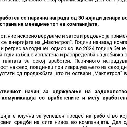
вработен со парична награда од 30 илјади денари в
 страна на менаџментот на компанијата.
ест, ние искрено веруваме и затоа и редовно ја прим
 се енергијата на „Макпетрол“. Години наназад комп
 и регрес за годишен одмор кој во 2024 година беше
та година беше исплатена и распределба на добивка 
платата за секој вработен. Паричното наградув
ост на секој поединец при извршувањето на секојд
зултати од продажбата што ги оствари „Макпетрол“ 
нствениот начин за одржување на задоволств
 комуникација со вработените и меѓу вработен
ција е клучна за успешен процес на работа во кој
едовни средби на сите нивоа во компанијата. Дел 