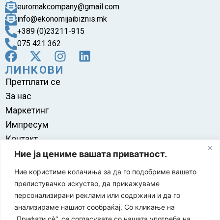
euromakcompany@gmail.com
info@ekonomijaibiznis.mk
+389 (0)23211-915
075 421 362
ЛИНКОВИ
Претплати се
За нас
Маркетинг
Импресум
Контакт
Правила на користење
Ние ја цениме вашата приватност.
Ние користиме колачиња за да го подобриме вашето
прелистувачко искуство, да прикажуваме
персонализирани реклами или содржини и да го
анализираме нашиот сообраќај. Со кликање на
„Прифати сè“, се согласувате со нашата употреба на