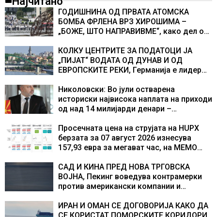
Најчитано
ГОДИШНИНА ОД ПРВАТА АТОМСКА
БОМБА ФРЛЕНА ВРЗ ХИРОШИМА –
„БОЖЕ, ШТО НАПРАВИВМЕ“, како дел од
екипажот во авионот „Енола Геј“ и
учесниците во бомбардирањето го
КОЛКУ ЦЕНТРИТЕ ЗА ПОДАТОЦИ ЈА
доживуваа овој настан што го промени
„ПИЈАТ“ ВОДАТА ОД ДУНАВ И ОД
текот на историјата
ЕВРОПСКИТЕ РЕКИ, Германија е лидер
во Европа по бројот на изградени
центри за податоци
Николовски: Во јули остварена
историски највисока наплата на приходи
од над 14 милијарди денари –
изградивме систем што испорачува
резултати
Просечната цена на струјата на HUPX
берзата за 07 август 2026 изнесува
157,93 евра за мегават час, на МЕМО
153,56 евра за мегават час
САД И КИНА ПРЕД НОВА ТРГОВСКА
ВОЈНА, Пекинг воведува контрамерки
против американски компании и
организации
ИРАН И ОМАН СЕ ДОГОВОРИЈА КАКО ДА
СЕ КОРИСТАТ ПОМОРСКИТЕ КОРИДОРИ