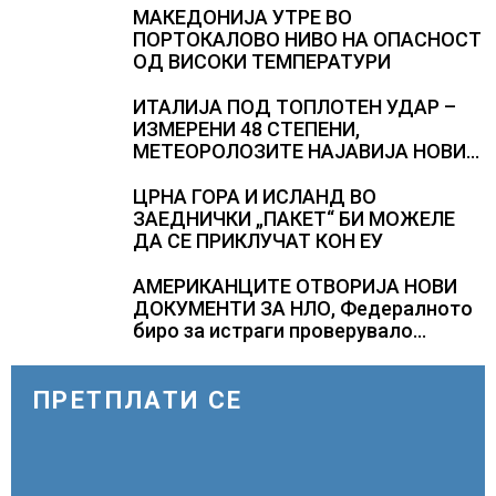
МАКЕДОНИЈА УТРЕ ВО
ПОРТОКАЛОВО НИВО НА ОПАСНОСТ
ОД ВИСОКИ ТЕМПЕРАТУРИ
ИТАЛИЈА ПОД ТОПЛОТЕН УДАР –
ИЗМЕРЕНИ 48 СТЕПЕНИ,
МЕТЕОРОЛОЗИТЕ НАЈАВИЈА НОВИ
ПРОГНОЗИ ЗА СРЕДИНАТА НА
АВГУСТ
ЦРНА ГОРА И ИСЛАНД ВО
ЗАЕДНИЧКИ „ПАКЕТ“ БИ МОЖЕЛЕ
ДА СЕ ПРИКЛУЧАТ КОН ЕУ
АМЕРИКАНЦИТЕ ОТВОРИЈА НОВИ
ДОКУМЕНТИ ЗА НЛО, Федералното
биро за истраги проверувало
снимки за „Големи темни
триаголници со светла“
ПРЕТПЛАТИ СЕ