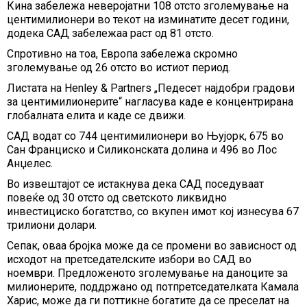
Кина забележа неверојатни 108 отсто зголемување на
центимилионери во текот на изминатите десет години,
додека САД забележаа раст од 81 отсто.
Спротивно на тоа, Европа забележа скромно
зголемување од 26 отсто во истиот период.
Листата на Henley & Partners „Педесет најдобри градови
за центимилионерите“ нагласува каде е концентрирана
глобалната елита и каде се движи.
САД водат со 744 центимилионери во Њујорк, 675 во
Сан Франциско и Силиконската долина и 496 во Лос
Анџелес.
Во извештајот се истакнува дека САД поседуваат
повеќе од 30 отсто од светското ликвидно
инвестициско богатство, со вкупен имот кој изнесува 67
трилиони долари.
Сепак, оваа бројка може да се промени во зависност од
исходот на претседателските избори во САД во
ноември. Предложеното зголемување на даноците за
милионерите, поддржано од потпретседателката Камала
Харис, може да ги поттикне богатите да се преселат на