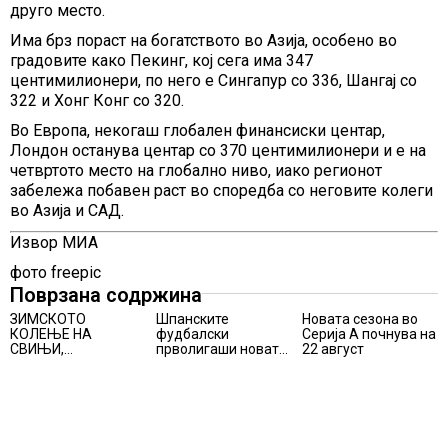
друго место.
Има брз пораст на богатството во Азија, особено во
градовите како Пекинг, кој сега има 347
центимилионери, по него е Сингапур со 336, Шангај со
322 и Хонг Конг со 320.
Во Европа, некогаш глобален финансиски центар,
Лондон останува центар со 370 центимилионери и е на
четвртото место на глобално ниво, иако регионот
забележа побавен раст во споредба со неговите колеги
во Азија и САД.
Извор МИА
фото freepic
Поврзана содржина
ЗИМСКОТО
Шпанските
Новата сезона во
КОЛЕЊЕ НА
фудбалски
Серија А почнува на
СВИЊИ,
прволигаши новата
22 август
АЛПИНИЗМОТ И
сезона ќе ја почнат
ПЛАНИНАРЕЊЕТО
на 15 август
ВЛЕГОА ВО
РЕГИСТАРОТ НА
КУЛТУРНО
НАСЛЕДСТВО НА