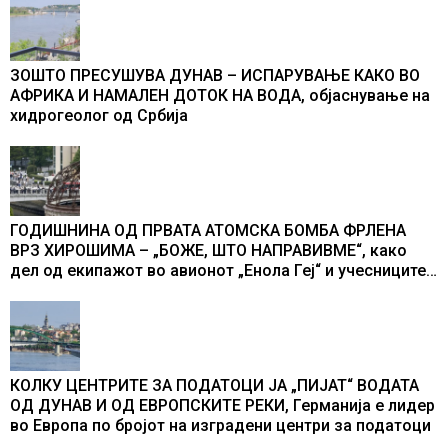
ЗОШТО ПРЕСУШУВА ДУНАВ – ИСПАРУВАЊЕ КАКО ВО
АФРИКА И НАМАЛЕН ДОТОК НА ВОДА, објаснување на
хидрогеолог од Србија
ГОДИШНИНА ОД ПРВАТА АТОМСКА БОМБА ФРЛЕНА
ВРЗ ХИРОШИМА – „БОЖЕ, ШТО НАПРАВИВМЕ“, како
дел од екипажот во авионот „Енола Геј“ и учесниците
во бомбардирањето го доживуваа овој настан што го
промени текот на историјата
КОЛКУ ЦЕНТРИТЕ ЗА ПОДАТОЦИ ЈА „ПИЈАТ“ ВОДАТА
ОД ДУНАВ И ОД ЕВРОПСКИТЕ РЕКИ, Германија е лидер
во Европа по бројот на изградени центри за податоци