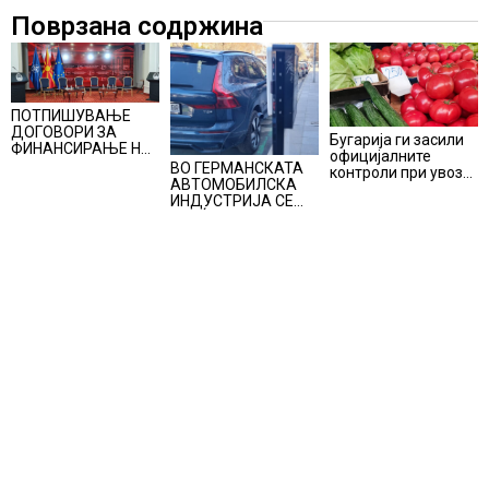
Поврзана содржина
ПОТПИШУВАЊЕ
ДОГОВОРИ ЗА
Бугарија ги засили
ФИНАНСИРАЊЕ НА
официјалните
ПРУГАТА КРИВА
ВО ГЕРМАНСКАТА
контроли при увоз
ПАЛАНКА-ДЕВЕ
АВТОМОБИЛСКА
на македонско
БАИР
ИНДУСТРИЈА СЕ
свежо овошје,
ВРАЌА
домати и пиперки,
ОПТИМИЗМОТ
објави АХВ