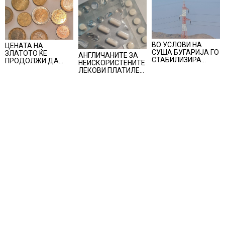
ВО УСЛОВИ НА
ЦЕНАТА НА
СУША БУГАРИЈА ГО
ЗЛАТОТО ЌЕ
АНГЛИЧАНИТЕ ЗА
СТАБИЛИЗИРА
ПРОДОЛЖИ ДА
НЕИСКОРИСТЕНИТЕ
РЕГИОНАЛНИОТ
РАСТЕ по
ЛЕКОВИ ПЛАТИЛЕ
ЕНЕРГЕТСКИ
минатонеделниот
480 МИЛИОНИ
СИСТЕМ, како
раст на вредноста
ФУНТИ, повик до
Бугарија стана
на благородниот
пациентите да
балкански шампион
метал
бараат само лекови
во складирање на
што навистина им
енергија од батерии
се потребни