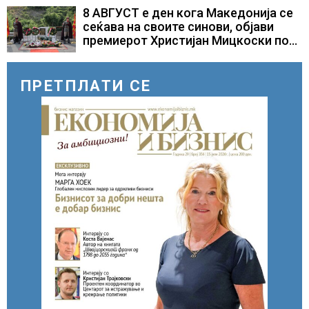
само лекови што навистина им се
8 АВГУСТ е ден кога Македонија се
потребни
сеќава на своите синови, објави
премиерот Христијан Мицкоски по
повод 25 годишнината од
загинувањето на десетмината
прилепски бранители
ПРЕТПЛАТИ СЕ