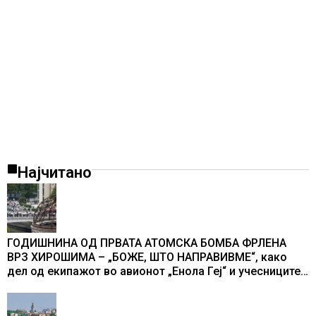
Најчитано
ГОДИШНИНА ОД ПРВАТА АТОМСКА БОМБА ФРЛЕНА
ВРЗ ХИРОШИМА – „БОЖЕ, ШТО НАПРАВИВМЕ“, како
дел од екипажот во авионот „Енола Геј“ и учесниците
во бомбардирањето го доживуваа овој настан што го
промени текот на историјата