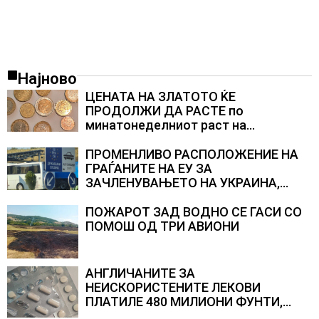
Најново
ЦЕНАТА НА ЗЛАТОТО ЌЕ
ПРОДОЛЖИ ДА РАСТЕ по
минатонеделниот раст на
вредноста на благородниот метал
ПРОМЕНЛИВО РАСПОЛОЖЕНИЕ НА
ГРАЃАНИТЕ НА ЕУ ЗА
ЗАЧЛЕНУВАЊЕТО НА УКРАИНА,
изненадува каква е поддршката од
Полска, Франција и Германија
ПОЖАРОТ ЗАД ВОДНО СЕ ГАСИ СО
ПОМОШ ОД ТРИ АВИОНИ
АНГЛИЧАНИТЕ ЗА
НЕИСКОРИСТЕНИТЕ ЛЕКОВИ
ПЛАТИЛЕ 480 МИЛИОНИ ФУНТИ,
повик до пациентите да бараат