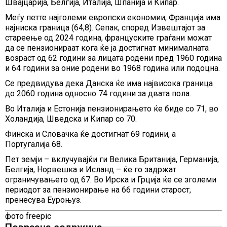
Швајцарија, Белгија, Италија, Шпанија и Кипар.
Меѓу петте најголеми европски економии, Франција има
најниска граница (64,8). Сепак, според Извештајот за
стареење од 2024 година, француските граѓани можат
да се пензионираат кога ќе ја достигнат минималната
возраст од 62 години за лицата родени пред 1960 година
и 64 години за оние родени во 1968 година или подоцна.
Се предвидува дека Данска ќе има највисока граница
до 2060 година односно 74 години за двата пола.
Во Италија и Естонија пензионирањето ќе биде со 71, во
Холандија, Шведска и Кипар со 70.
Финска и Словачка ќе достигнат 69 години, а
Португалија 68.
Пет земји – вклучувајќи ги Велика Британија, Германија,
Белгија, Норвешка и Исланд – ќе го задржат
ограничувањето од 67. Во Ирска и Грција ќе се зголеми
периодот за пензионирање на 66 години старост,
пренесува Еуроњуз.
фото freepic