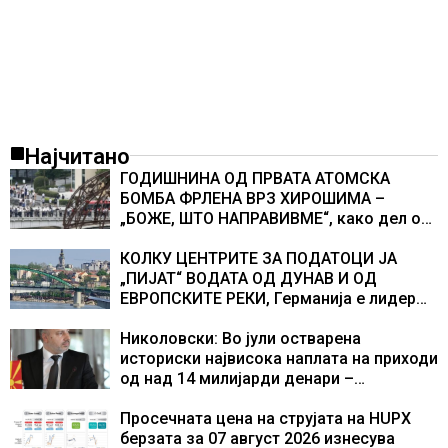
Најчитано
ГОДИШНИНА ОД ПРВАТА АТОМСКА
БОМБА ФРЛЕНА ВРЗ ХИРОШИМА –
„БОЖЕ, ШТО НАПРАВИВМЕ“, како дел од
екипажот во авионот „Енола Геј“ и
учесниците во бомбардирањето го
КОЛКУ ЦЕНТРИТЕ ЗА ПОДАТОЦИ ЈА
доживуваа овој настан што го промени
„ПИЈАТ“ ВОДАТА ОД ДУНАВ И ОД
текот на историјата
ЕВРОПСКИТЕ РЕКИ, Германија е лидер
во Европа по бројот на изградени
центри за податоци
Николовски: Во јули остварена
историски највисока наплата на приходи
од над 14 милијарди денари –
изградивме систем што испорачува
резултати
Просечната цена на струјата на HUPX
берзата за 07 август 2026 изнесува