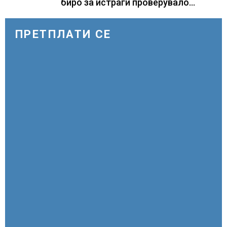
биро за истраги проверувало
снимки за „Големи темни
триаголници со светла“
ПРЕТПЛАТИ СЕ