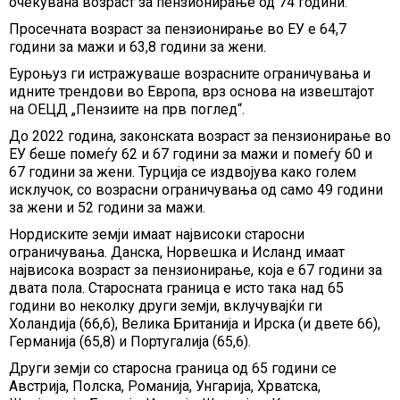
очекувана возраст за пензионирање од 74 години.
Просечната возраст за пензионирање во ЕУ е 64,7
години за мажи и 63,8 години за жени.
Еуроњуз ги истражуваше возрасните ограничувања и
идните трендови во Европа, врз основа на извештајот
на ОЕЦД „Пензиите на прв поглед“.
До 2022 година, законската возраст за пензионирање во
ЕУ беше помеѓу 62 и 67 години за мажи и помеѓу 60 и
67 години за жени. Турција се издвојува како голем
исклучок, со возрасни ограничувања од само 49 години
за жени и 52 години за мажи.
Нордиските земји имаат највисоки старосни
ограничувања. Данска, Норвешка и Исланд имаат
највисока возраст за пензионирање, која е 67 години за
двата пола. Старосната граница е исто така над 65
години во неколку други земји, вклучувајќи ги
Холандија (66,6), Велика Британија и Ирска (и двете 66),
Германија (65,8) и Португалија (65,6).
Други земји со старосна граница од 65 години се
Австрија, Полска, Романија, Унгарија, Хрватска,