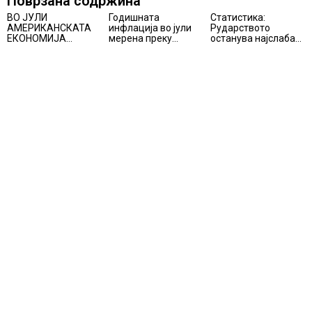
Поврзана содржина
ВО ЈУЛИ
Годишната
Статистика:
АМЕРИКАНСКАТА
инфлација во јули
Рударството
ЕКОНОМИЈА
мерена преку
останува најслаба
НЕОЧЕКУВАНО
индексот на
алка во
ИЗГУБИ 23.000
трошоците на
индустријата и
РАБОТНИ МЕСТА
живот изнесува 2.3
покрај потенцијалот
%
за нови инвестиции