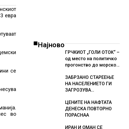
нскиот
93 евра
отуваат
Најново
адемски
ГРЧКИОТ „ГОЛИ ОТОК“ –
од место на политичко
прогонство до морско
дини се
светилиште
ЗАБРЗАНО СТАРЕЕЊЕ
НА НАСЕЛЕНИЕТО ГИ
енесува
ЗАГРОЗУВА
ПЕНЗИСКИТЕ СИСТЕМИ
ЦЕНИТЕ НА НАФТАТА
ВО ЕВРОПА и
манија.
ДЕНЕСКА ПОВТОРНО
долгорочниот
нес во
ПОРАСНАА
економски раст
ИРАН И ОМАН СЕ