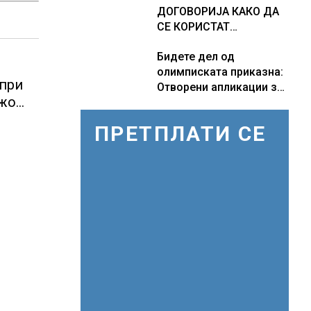
ДОГОВОРИЈА КАКО ДА
СЕ КОРИСТАТ
ПОМОРСКИТЕ
Бидете дел од
КОРИДОРИ ЗА
олимписката приказна:
БРОДОВИТЕ НИЗ
 при
Отворени апликации за
ОРМУСКАТА ТЕСНИНА
ежо
волонтери за Игрите во
и,
Лос Анџелес 2028
ПРЕТПЛАТИ СЕ