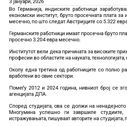
3 јануари, 2026
Во Германија, индиските работници заработува
економски институт, бруто просечната плата за 
месечно, по што следат Австријците со 5.322 евра
Германските работници имаат просечна бруто плат
просечно 3.204 евра месечно.
Институтот вели дека причината за високите прих
професии во областите на науката, технологијата
Околу една третина од работниците со полно ра
вработени во овие сектори.
Помеѓу 2012 и 2024 година, нивниот број се зг
агенцијата ДПА.
Според студијата, ова се должи на ненадејното
Многумина успешно ги завршиле студиите,
истражувањата, пишуваат авторите на студијата, 