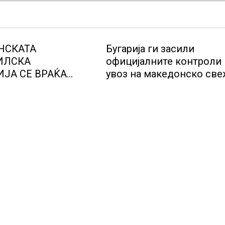
НСКАТА
Бугарија ги засили
ИЛСКА
официјалните контроли
ЈА СЕ ВРАЌА
увоз на македонско св
МОТ
овошје, домати и пиперк
објави АХВ