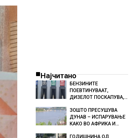
Најчитано
БЕНЗИНИТЕ
ПОЕВТИНУВААТ,
ДИЗЕЛОТ ПОСКАПУВА,
НОВИ ЦЕНИ НА
ЗОШТО ПРЕСУШУВА
ГОРИВАТА
ДУНАВ – ИСПАРУВАЊЕ
КАКО ВО АФРИКА И
НАМАЛЕН ДОТОК НА
ГОДИШНИНА ОД
ВОДА, објаснување на