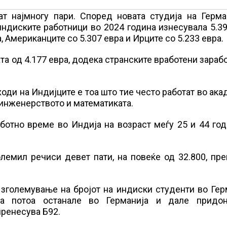
ат најмногу пари. Според новата студија на Герма
индиските работници во 2024 година изнесувала 5.3
, Американците со 5.307 евра и Ирците со 5.233 евра.
а од 4.177 евра, додека странските вработени зараб
оди на Индијците е тоа што тие често работат во ак
, инженерството и математиката.
ботно време во Индија на возраст меѓу 25 и 44 го
олемил речиси девет пати, на повеќе од 32.800, пр
 зголемување на бројот на индиски студенти во Гер
 а потоа останале во Германија и дале придо
пренесува Б92.