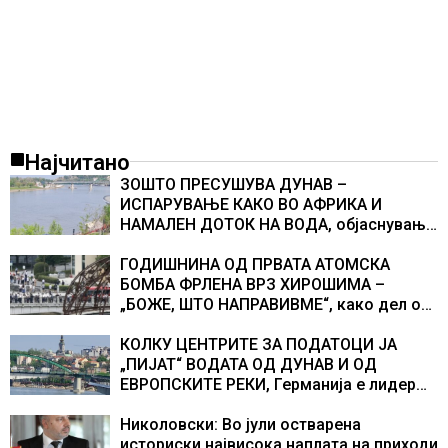
Најчитано
ЗОШТО ПРЕСУШУВА ДУНАВ –
ИСПАРУВАЊЕ КАКО ВО АФРИКА И
НАМАЛЕН ДОТОК НА ВОДА, објаснување
на хидрогеолог од Србија
ГОДИШНИНА ОД ПРВАТА АТОМСКА
БОМБА ФРЛЕНА ВРЗ ХИРОШИМА –
„БОЖЕ, ШТО НАПРАВИВМЕ“, како дел од
екипажот во авионот „Енола Геј“ и
учесниците во бомбардирањето го
КОЛКУ ЦЕНТРИТЕ ЗА ПОДАТОЦИ ЈА
доживуваа овој настан што го промени
„ПИЈАТ“ ВОДАТА ОД ДУНАВ И ОД
текот на историјата
ЕВРОПСКИТЕ РЕКИ, Германија е лидер
во Европа по бројот на изградени
центри за податоци
Николовски: Во јули остварена
историски највисока наплата на приходи