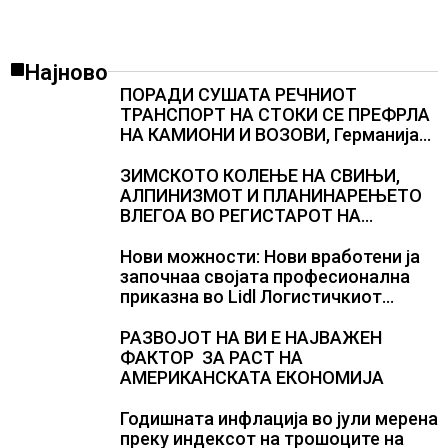
Најново
ПОРАДИ СУШАТА РЕЧНИОТ
ТРАНСПОРТ НА СТОКИ СЕ ПРЕФРЛА
НА КАМИОНИ И ВОЗОВИ, Германија
со итни мерки овозможува
камионџиите да возат и во недела
ЗИМСКОТО КОЛЕЊЕ НА СВИЊИ,
АЛПИНИЗМОТ И ПЛАНИНАРЕЊЕТО
ВЛЕГОА ВО РЕГИСТАРОТ НА
КУЛТУРНО НАСЛЕДСТВО НА
СЛОВЕНИЈА
Нови можности: Нови вработени ја
започнаа својата професионална
приказна во Lidl Логистичкиот
центар во Куманово
РАЗВОЈОТ НА ВИ Е НАЈВАЖЕН
ФАКТОР ЗА РАСТ НА
АМЕРИКАНСКАТА ЕКОНОМИЈА
Годишната инфлација во јули мерена
преку индексот на трошоците на