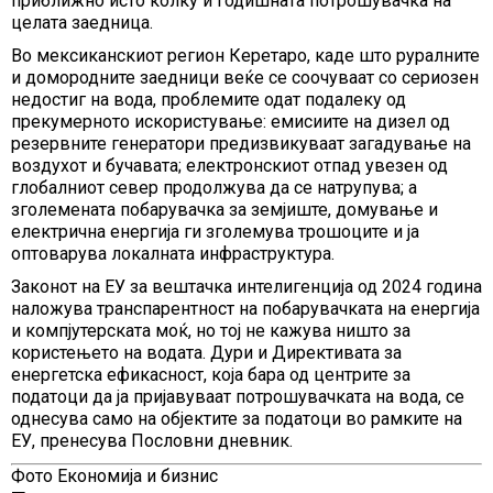
приближно исто колку и годишната потрошувачка на
целата заедница.
Во мексиканскиот регион Керетаро, каде што руралните
и домородните заедници веќе се соочуваат со сериозен
недостиг на вода, проблемите одат подалеку од
прекумерното искористување: емисиите на дизел од
резервните генератори предизвикуваат загадување на
воздухот и бучавата; електронскиот отпад увезен од
глобалниот север продолжува да се натрупува; а
зголемената побарувачка за земјиште, домување и
електрична енергија ги зголемува трошоците и ја
оптоварува локалната инфраструктура.
Законот на ЕУ за вештачка интелигенција од 2024 година
наложува транспарентност на побарувачката на енергија
и компјутерската моќ, но тој не кажува ништо за
користењето на водата. Дури и Директивата за
енергетска ефикасност, која бара од центрите за
податоци да ја пријавуваат потрошувачката на вода, се
однесува само на објектите за податоци во рамките на
ЕУ, пренесува Пословни дневник.
Фото Економија и бизнис