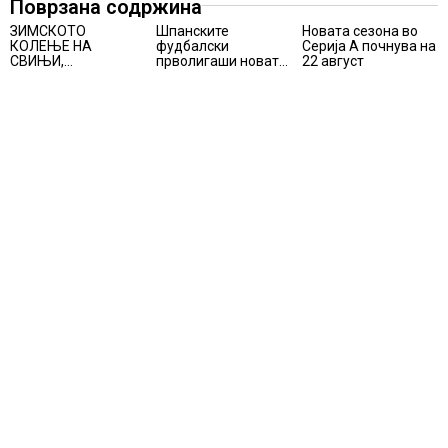
Поврзана содржина
ЗИМСКОТО
Шпанските
Новата сезона во
КОЛЕЊЕ НА
фудбалски
Серија А почнува на
СВИЊИ,
прволигаши новата
22 август
АЛПИНИЗМОТ И
сезона ќе ја почнат
ПЛАНИНАРЕЊЕТО
на 15 август
ВЛЕГОА ВО
РЕГИСТАРОТ НА
КУЛТУРНО
НАСЛЕДСТВО НА
СЛОВЕНИЈА