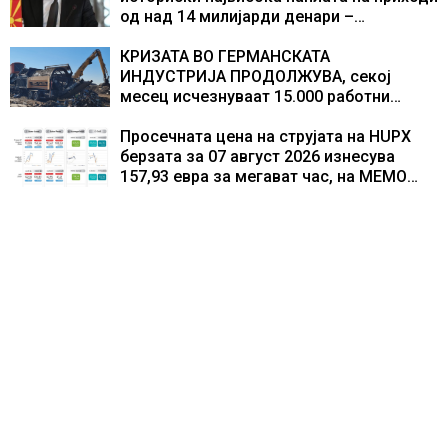
од над 14 милијарди денари –
изградивме систем што испорачува
резултати
КРИЗАТА ВО ГЕРМАНСКАТА
ИНДУСТРИЈА ПРОДОЛЖУВА, секој
месец исчезнуваат 15.000 работни
места
Просечната цена на струјата на HUPX
берзата за 07 август 2026 изнесува
157,93 евра за мегават час, на МЕМО
153,56 евра за мегават час