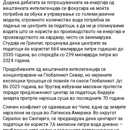
Додека дебатата за потрошувачката на енергија од
вештачката интелигенција се фокусира на моќта
потребна за обука и управување со големи јазични
модели, огромното количество вода потребна за
ладење на центрите за податоци, а да не ја спомнуваме
водата што се користи во производството на енергија и
производството на хардвер, често се занемарува.
Студија на Гринпис проценува дека центрите за
податоци ќе користат 664 милијарди литри годишно до
2030 година, во споредба со 239 милијарди литри во
2024 година.
Придобивките од вештачката интелигенција се
концентрирани на Глобалниот Север, но нејзините
еколошки трошоци сè повеќе ги сноси Глобалниот Југ.
Во 2023 година, во Уругвај избувнаа масовни протести
поради предложениот центар за податоци, бидејќи
земјата претрпе најлоша суша во последните 70 години.
Сличен конфликт се одвиваше во Чиле, една од земјите
најсклони на суша во Латинска Америка. Во округот
Серилос во Сантијаго, се предвидува дека центарот за
податоци ќе користи 7,6 милиони литри вода дневно –