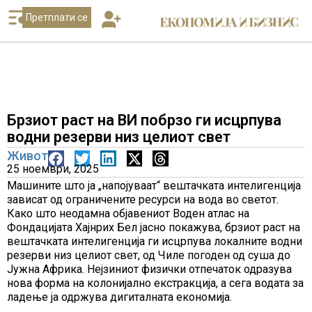
Претплати се
Брзиот раст на ВИ побрзо ги исцрпува
водни резерви низ целиот свет
Живот
25 ноември, 2025
Машините што ја „напојуваат“ вештачката интелигенција
зависат од ограничените ресурси на вода во светот.
Како што неодамна објавениот Воден атлас на
Фондацијата Хајнрих Бел јасно покажува, брзиот раст на
вештачката интелигенција ги исцрпува локалните водни
резерви низ целиот свет, од Чиле погоден од суша до
Јужна Африка. Нејзиниот физички отпечаток одразува
нова форма на колонијално екстракција, а сега водата за
ладење ја одржува дигиталната економија.