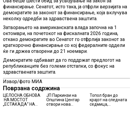
Ова беше шести обид за усвојување на закон за
финансирање. Сенатот, исто така, ја отфрли верзијата на
демократите за законот за финансирање, која вклучува
неколку одредби за здравствена заштита.
Затворањето на американската влада започна на 1
октомври, на почетокот на фискалната 2026 година,
откако демократите во Сенатот го отфрлија законот за
краткорочно финансирање со кој федералните оддели
ќе ги држеа отворени до 21 ноември.
Демократите одбиваат да го поддржат предлогот на
републиканците без големи отстапки, со фокус на
здравствената заштита.
Извор/фото МИА
Поврзана содржина
ЦЕЛОСНА ОБНОВА
ЈП Паркинзи на
Топол бран до
НА МОСТОТ
Општина Центар
крајот на следната
„ЕСТАКАДА“ НА
отвори нова
седмица,
ИЗЛЕЗОТ ОД
канцеларија за
температури над 40
СКОПЈЕ
грижа за корисници
степени