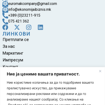
euromakcompany@gmail.com
info@ekonomijaibiznis.mk
+389 (0)23211-915
075 421 362
ЛИНКОВИ
Претплати се
За нас
Маркетинг
Импресум
Контакт
Правила на користење
Ние ја цениме вашата приватност.
Ние користиме колачиња за да го подобриме вашето
прелистувачко искуство, да прикажуваме
персонализирани реклами или содржини и да го
анализираме нашиот сообраќај. Со кликање на
„Прифати сè“, се согласувате со нашата употреба на