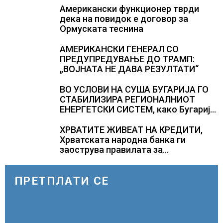
загинувањето на десетмината
Американски функционер тврди
прилепски бранители
дека на повидок е договор за
Ормуската теснина
АМЕРИКАНСКИ ГЕНЕРАЛ СО
ПРЕДУПРЕДУВАЊЕ ДО ТРАМП:
„ВОЈНАТА НЕ ДАВА РЕЗУЛТАТИ“
ВО УСЛОВИ НА СУША БУГАРИЈА ГО
СТАБИЛИЗИРА РЕГИОНАЛНИОТ
ЕНЕРГЕТСКИ СИСТЕМ, како Бугарија
стана балкански шампион во
складирање на енергија од батерии
ХРВАТИТЕ ЖИВЕАТ НА КРЕДИТИ,
Хрватската народна банка ги
заострува правилата за
кредитирање и предупредува на
зголемени ризици во финансискиот
систем
ПРЕТПЛАТИ СЕ