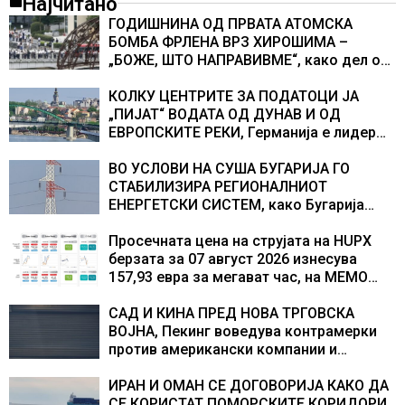
Најчитано
ГОДИШНИНА ОД ПРВАТА АТОМСКА
БОМБА ФРЛЕНА ВРЗ ХИРОШИМА –
„БОЖЕ, ШТО НАПРАВИВМЕ“, како дел од
екипажот во авионот „Енола Геј“ и
учесниците во бомбардирањето го
КОЛКУ ЦЕНТРИТЕ ЗА ПОДАТОЦИ ЈА
доживуваа овој настан што го промени
„ПИЈАТ“ ВОДАТА ОД ДУНАВ И ОД
текот на историјата
ЕВРОПСКИТЕ РЕКИ, Германија е лидер
во Европа по бројот на изградени
центри за податоци
ВО УСЛОВИ НА СУША БУГАРИЈА ГО
СТАБИЛИЗИРА РЕГИОНАЛНИОТ
ЕНЕРГЕТСКИ СИСТЕМ, како Бугарија
стана балкански шампион во
складирање на енергија од батерии
Просечната цена на струјата на HUPX
берзата за 07 август 2026 изнесува
157,93 евра за мегават час, на МЕМО
153,56 евра за мегават час
САД И КИНА ПРЕД НОВА ТРГОВСКА
ВОЈНА, Пекинг воведува контрамерки
против американски компании и
организации
ИРАН И ОМАН СЕ ДОГОВОРИЈА КАКО ДА
СЕ КОРИСТАТ ПОМОРСКИТЕ КОРИДОРИ