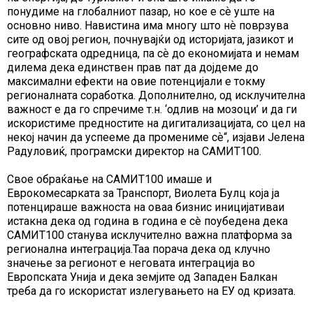
понудиме на глобалниот пазар, но кое е сѐ уште на
основно ниво. Навистина има многу што нѐ поврзува
сите од овој регион, почнувајќи од историјата, јазикот и
географската одредница, па сѐ до економијата и немам
дилема дека единствен прав пат да дојдеме до
максимални ефекти на овие потенцијали е токму
регионалната соработка. Дополнително, од исклучителна
важност е да го спречиме т.н. ‘одлив на мозоци’ и да ги
искористиме предностите на дигитализацијата, со цел на
некој начин да успееме да промениме сѐ“, изјави Јелена
Радуловиќ, програмски директор на САМИТ100.
Свое обраќање на САМИТ100 имаше и
Еврокомесарката за Транспорт, Виолета Булц која ја
потенцираше важноста на оваа бизнис иницијативаи
истакна дека од година в година е сè поубедена дека
САМИТ100 станува исклучително важна платформа за
регионална интеграција.Таа порача дека од клучно
значење за регионот е неговата интеграција во
Европската Унија и дека земјите од Западен Балкан
треба да го искористат излегувањето на ЕУ од кризата.