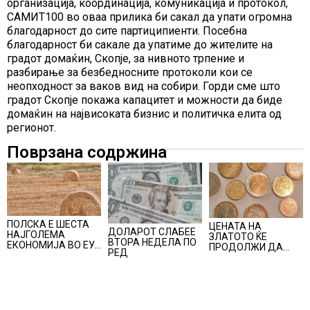
организација, координација, комуникација и протокол,
САМИТ100 во оваа прилика би сакал да упати огромна
благодарност до сите партиципиенти. Посебна
благодарност би сакале да упатиме до жителите на
градот домаќин, Скопје, за нивното трпение и
разбирање за безбедносните протоколи кои се
неопходност за ваков вид на собири. Горди сме што
градот Скопје покажа капацитет и можности да биде
домаќин на највисоката бизнис и политичка елита од
регионот.
Поврзана содржина
ПОЛСКА E ШЕСТА
ЦЕНАТА НА
ДОЛАРОТ СЛАБЕЕ
НАЈГОЛЕМА
ЗЛАТОТО ЌЕ
ВТОРА НЕДЕЛА ПО
ЕКОНОМИЈА ВО ЕУ,
ПРОДОЛЖИ ДА
РЕД
нејзиното учество е
РАСТЕ по
речиси пет
минатонеделниот
проценти во
раст на вредноста
вкупната економија
на благородниот
на Унијата
метал