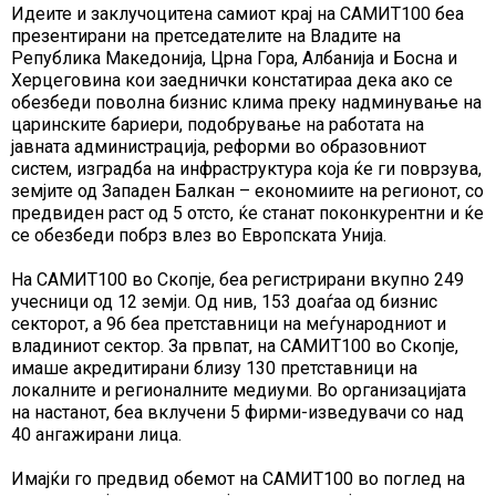
Идеите и заклучоцитена самиот крај на САМИТ100 беа
презентирани на претседателите на Владите на
Република Македонија, Црна Гора, Албанија и Босна и
Херцеговина кои заеднички констатираа дека ако се
обезбеди поволна бизнис клима преку надминување на
царинските бариери, подобрување на работата на
јавната администрација, реформи во образовниот
систем, изградба на инфраструктура која ќе ги поврзува,
земјите од Западен Балкан – економиите на регионот, со
предвиден раст од 5 отсто, ќе станат поконкурентни и ќе
се обезбеди побрз влез во Европската Унија.
На САМИТ100 во Скопје, беа регистрирани вкупно 249
учесници од 12 земји. Од нив, 153 доаѓаа од бизнис
секторот, а 96 беа претставници на меѓународниот и
владиниот сектор. За првпат, на САМИТ100 во Скопје,
имаше акредитирани близу 130 претставници на
локалните и регионалните медиуми. Во организацијата
на настанот, беа вклучени 5 фирми-изведувачи со над
40 ангажирани лица.
Имајќи го предвид обемот на САМИТ100 во поглед на