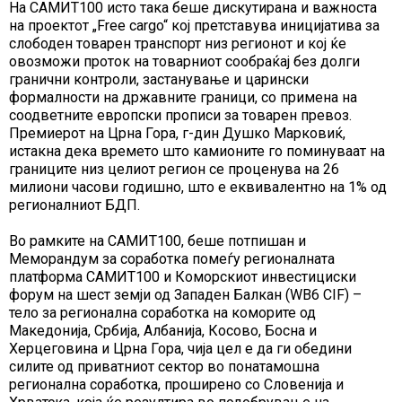
На САМИТ100 исто така беше дискутирана и важноста
на проектот „Free cargo“ кој претставува иницијатива за
слободен товарен транспорт низ регионот и кој ќе
овозможи проток на товарниот сообраќај без долги
гранични контроли, застанување и царински
формалности на државните граници, со примена на
соодветните европски прописи за товарен превоз.
Премиерот на Црна Гора, г-дин Душко Марковиќ,
истакна дека времето што камионите го поминуваат на
границите низ целиот регион се проценува на 26
милиони часови годишно, што е еквивалентно на 1% од
регионалниот БДП.
Во рамките на САМИТ100, беше потпишан и
Меморандум за соработка помеѓу регионалната
платформа САМИТ100 и Коморскиот инвестициски
форум на шест земји од Западен Балкан (WB6 CIF) –
тело за регионална соработка на коморите од
Македонија, Србија, Албанија, Косово, Босна и
Херцеговина и Црна Гора, чија цел е да ги обедини
силите од приватниот сектор во понатамошна
регионална соработка, проширено со Словенија и