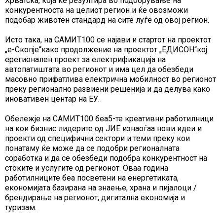
Хрватска, која ќе резултира во подобрување на
конкурентноста на целиот регион и ќе овозможи
подобар животен стандард на сите луѓе од овој регион.
Исто така, на САМИТ100 се најави и стартот на проектот
„е-Скопје“како продолжение на проектот „ЕДИСОН“кој
ерегионален проект за електрификација на
автопатиштата во регионот и има цел да обезбеди
масовно прифатлива електрична мобилност во регионот
преку регионално развиени решенија и да делува како
иновативен центар на ЕУ.
Обележје на САМИТ100 беа5-те креативни работилници
на кои бизнис лидерите од ЈИЕ изнаоѓаа нови идеи и
проекти од специфични сектори и теми преку кои
понатаму ќе може да се подобри регионалната
соработка и да се обезбеди подобра конкурентност на
стоките и услугите од регионот. Оваа година
работилниците беа посветени на енергетиката,
економијата базирана на знаење, храна и пијалоци /
брендирање на регионот, дигитална економија и
туризам.