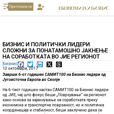
Претплати се
БИЗНИС И ПОЛИТИЧКИ ЛИДЕРИ
СЛОЖНИ ЗА ПОНАТАМОШНО ЈАКНЕЊЕ
НА СОРАБОТКАТА ВО ЈИЕ РЕГИОНОТ
Бизнис
12 октомври, 2017
Заврши 6-от годишен САМИТ100 на Бизнис лидери од
Југоисточна Европа во Скопје
На 6-тиот годишен настан САМИТ100 за Бизнис лидери
од ЈИЕ, чиј што фокус беше
„Поврзување“
на регионот
како основа за зајакнување на соработката преку
економска и транспортна поврзаност, но и политичка
координација и стабилност, беше заклучено дека се