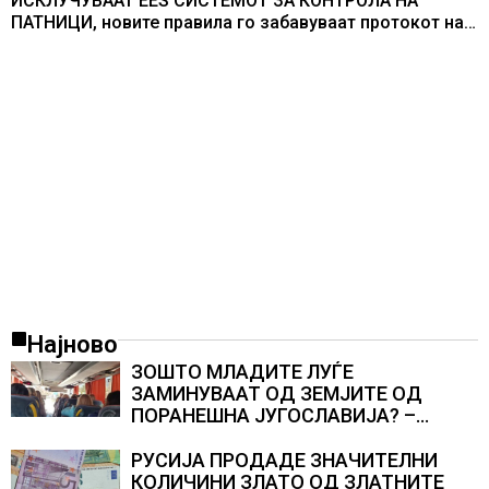
ИСКЛУЧУВААТ ЕЕS СИСТЕМОТ ЗА КОНТРОЛА НА
ПАТНИЦИ, новите правила го забавуваат протокот на
патници на аеродромите и предизвикува долги
редици
Најново
ЗОШТО МЛАДИТЕ ЛУЃЕ
ЗАМИНУВААТ ОД ЗЕМЈИТЕ ОД
ПОРАНЕШНА ЈУГОСЛАВИЈА? –
секоја година годишно заминуваат
над 130 илјади лица, најмногу од
РУСИЈА ПРОДАДЕ ЗНАЧИТЕЛНИ
Хрватска
КОЛИЧИНИ ЗЛАТО ОД ЗЛАТНИТЕ