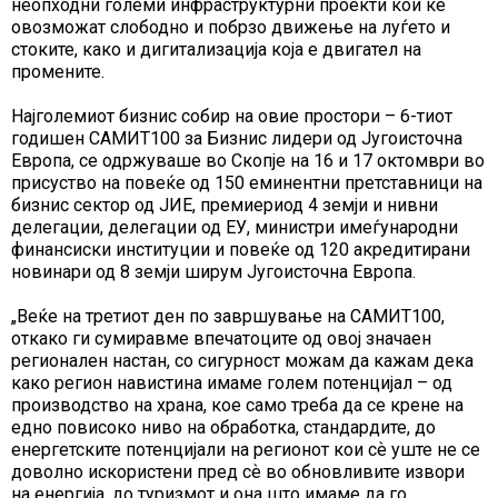
неопходни големи инфраструктурни проекти кои ќе
овозможат слободно и побрзо движење на луѓето и
стоките, како и дигитализација која е двигател на
промените.
Најголемиот бизнис собир на овие простори – 6-тиот
годишен САМИТ100 за Бизнис лидери од Југоисточна
Европа, се одржуваше во Скопје на 16 и 17 октомври во
присуство на повеќе од 150 еминентни претставници на
бизнис сектор од ЈИЕ, премиериод 4 земји и нивни
делегации, делегации од ЕУ, министри имеѓународни
финансиски институции и повеќе од 120 акредитирани
новинари од 8 земји ширум Југоисточна Европа.
„Веќе на третиот ден по завршување на САМИТ100,
откако ги сумиравме впечатоците од овој значаен
регионален настан, со сигурност можам да кажам дека
како регион навистина имаме голем потенцијал – од
производство на храна, кое само треба да се крене на
едно повисоко ниво на обработка, стандардите, до
енергетските потенцијали на регионот кои сѐ уште не се
доволно искористени пред сѐ во обновливите извори
на енергија, до туризмот и она што имаме да го