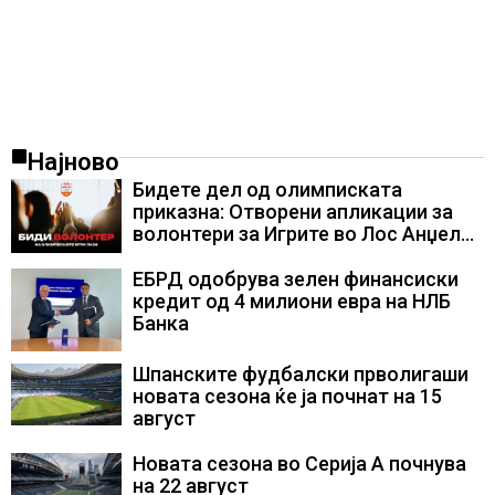
Најново
Бидете дел од олимписката
приказна: Отворени апликации за
волонтери за Игрите во Лос Анџелес
2028
ЕБРД одобрува зелен финансиски
кредит од 4 милиони евра на НЛБ
Банка
Шпанските фудбалски прволигаши
новата сезона ќе ја почнат на 15
август
Новата сезона во Серија А почнува
на 22 август