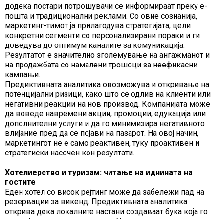
додека постари потрошувачи се информираат преку е-
пошта и традиционални реклами. Со овие сознанија,
маркетинг-тимот ја прилагодува стратегијата, цели
конкретни сегменти со персонализирани пораки и ги
доведува до оптимум каналите за комуникација.
Резултатот е значително зголемување на ангажманот и
на продажбата со намалени трошоци за неефикасни
кампањи.
Предиктивната аналитика овозможува и откривање на
потенцијални ризици, како што се одлив на клиенти или
негативни реакции на нов производ. Компанијата може
да воведе навремени акции, промоции, едукација или
дополнителни услуги и да го минимизира негативното
влијание пред да се појави на пазарот. На овој начин,
маркетингот не е само реактивен, туку проактивен и
стратегиски насочен кон резултати.
Хотелиерство и туризам: читање на иднината на
гостите
Еден хотел со висок рејтинг може да забележи пад на
резервации за викенд. Предиктивната аналитика
открива дека локалните настани создаваат бука која го