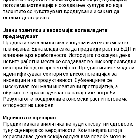
поголема мотивација и создавање култура во која
талентите се чувствуваат вреднувани и сакаат да
останат долгорочно.
Јавни политики и економија: кога владите
предвидуваат
Предиктивната аналитика е клучна и за економското
планирање. Една влада сака да предвиди раст на БДП и
влијание врз вработеноста. Историјата покажува дека
новите работни места се создаваат во нископроизводни
сектори, без долгорочен ефект. Предиктивните модели
идентификуваат сектори со висок потенцијал за
иновации и за продуктивност. Субвенциите се
насочуваат кон мали иновативни претпријатија, а
обуките се прилагодуваат на пазарните потреби.
Резултатот е поодржлив економски раст и поголема
отпорност на шокови.
Иднината е сценарио
Предиктивната аналитика не нуди апсолутни одговори,
туку сценарија со веројатности. Компанијата што ја
користи знае дека секоја одлука има повеќе можни