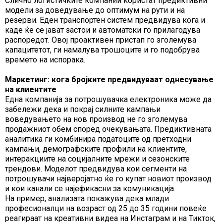
Слично логистичките компании користат предиктивни
модели за доведување до оптимум на рути и на
резерви. Еден транспортен систем предвидува кога и
каде ќе се јават застои и автоматски го прилагодува
распоредот. Овој проактивен пристап го зголемува
капацитетот, ги намалува трошоците и го подобрува
времето на испорака.
Маркетинг: кога бројките предвидуваат однесување
на клиентите
Една компанија за потрошувачка електроника може да
забележи дека и покрај силните кампањи
воведувањето на нов производ не го зголемува
продажниот обем според очекувањата. Предиктивната
аналитика ги комбинира податоците од претходни
кампањи, демографските профили на клиентите,
интеракциите на социјалните мрежи и сезонските
трендови. Моделот предвидува кои сегменти на
потрошувачи најверојатно ќе го купат новиот производ
и кои канали се најефикасни за комуникација.
На пример, анализата покажува дека млади
професионалци на возраст од 25 до 35 години повеќе
реагираат на креативни видеа на Инстаграм и на Тикток,