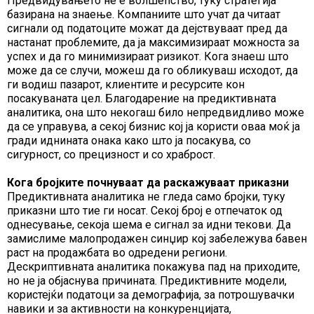
Предвидувањето не е волшепство, туку стратегија
базирана на знаење. Компаниите што учат да читаат
сигнали од податоците можат да дејствуваат пред да
настанат проблемите, да ја максимизираат можноста за
успех и да го минимизираат ризикот. Кога знаеш што
може да се случи, можеш да го обликуваш исходот, да
ги водиш пазарот, клиентите и ресурсите кон
посакуваната цел. Благодарение на предиктивната
аналитика, она што некогаш било непредвидливо може
да се управува, а секој бизнис кој ја користи оваа моќ ја
гради иднината онака како што ја посакува, со
сигурност, со прецизност и со храброст.
Кога бројките почнуваат да раскажуваат приказни
Предиктивната аналитика не гледа само бројки, туку
приказни што тие ги носат. Секој број е отпечаток од
однесување, секоја шема е сигнал за идни текови. Да
замислиме малопродажен синџир кој забележува бавен
раст на продажбата во одредени региони.
Дескриптивната аналитика покажува пад на приходите,
но не ја објаснува причината. Предиктивните модели,
користејќи податоци за демографија, за потрошувачки
навики и за активности на конкуренцијата,