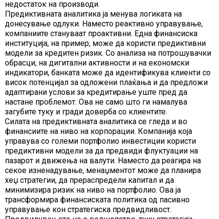
недостаток на производи.
Предиктивната аналитика ја менува логиката на
донесување одлуки. Наместо реактивно управување,
компаниите стануваат проактивни. Една финансиска
институција, на пример, може да користи предиктивни
модели за кредитен ризик. Со анализа на потрошувачки
обрасци, на дигитални активности и на економски
индикатори, банката може да идентификува клиенти со
висок потенцијал за одложени плаќања и да предложи
адаптирани услови за кредитирање уште пред да
настане проблемот. Ова не само што ги намалува
загубите туку и гради доверба со клиентите.
Силата на предиктивната аналитика се гледа и во
финансиите на ниво на корпорации. Компанија која
управува со големи портфолио инвестиции користи
предиктивни модели за да предвиди флуктуации на
пазарот и движења на валути. Наместо да реагира на
секое изненадување, менаџментот може да планира
хеџ стратегии, да прераспредели капитал и да
минимизира ризик на ниво на портфолио. Ова ја
трансформира финансиската политика од пасивно
управување кон стратегиска предвидливост.