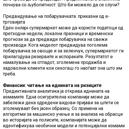
почнува со љубопитност: Што би можело да се случи?
Предвидување на побарувачката: приказни од е-
трговијата
Еден онлајн супермаркет може да користи податоци од
претходни недели, локални празници и временски
прогнози за да предвиди побарувачка на свежи
производи. Кога моделот предвидува поголема
побарувачка за овошје и за зеленчук, супермаркетот ги
прилагодува резервите и испораките. Резултатот е
намалување на отпадот, зголемена продажба и
задоволни клиенти кои секогаш го наоѓаат она што им
треба.
Финансии: читање на иднината на ризиците
Предиктивната аналитика ја открива иднината на
измамите. Една осигурителна компанија може да
забележи дека одредени видови пријави за штети се
зголемуваат без јасен образец. Со примена на
алгоритми за машинско учење и за анализа на обрасци
во историјата на полисите, компанијата може да
идентификува необични модели и потенцијални измами