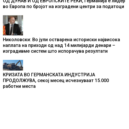
ОД ДУНАВ И ОД ЕВРОПСКИТЕ РЕКИ, Германија е лидер
во Европа по бројот на изградени центри за податоци
Николовски: Во јули остварена историски највисока
наплата на приходи од над 14 милијарди денари –
изградивме систем што испорачува резултати
КРИЗАТА ВО ГЕРМАНСКАТА ИНДУСТРИЈА
ПРОДОЛЖУВА, секој месец исчезнуваат 15.000
работни места