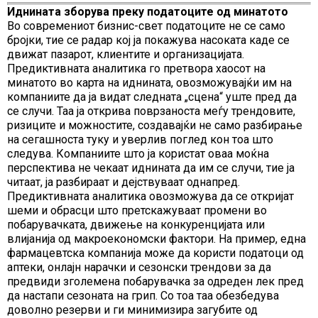
Иднината зборува преку податоците од минатото
Во современиот бизнис-свет податоците не се само
бројки, тие се радар кој ја покажува насоката каде се
движат пазарот, клиентите и организацијата.
Предиктивната аналитика го претвора хаосот на
минатото во карта на иднината, овозможувајќи им на
компаниите да ја видат следната „сцена“ уште пред да
се случи. Таа ја открива поврзаноста меѓу трендовите,
ризиците и можностите, создавајќи не само разбирање
на сегашноста туку и уверлив поглед кон тоа што
следува. Компаниите што ја користат оваа моќна
перспектива не чекаат иднината да им се случи, тие ја
читаат, ја разбираат и дејствуваат однапред.
Предиктивната аналитика овозможува да се откријат
шеми и обрасци што претскажуваат промени во
побарувачката, движење на конкуренцијата или
влијанија од макроекономски фактори. На пример, една
фармацевтска компанија може да користи податоци од
аптеки, онлајн нарачки и сезонски трендови за да
предвиди зголемена побарувачка за одреден лек пред
да настапи сезоната на грип. Со тоа таа обезбедува
доволно резерви и ги минимизира загубите од