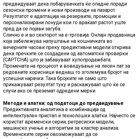
предвидуваат дека побарувачката ќе опадне поради
сезонски промени и нови производи на пазарот.
Резултатот е адаптација на резервите, промоции и
персонализирани понуди кои го враќаат растот уште
пред да се појави загуба.
Слично е и во секторот на е-трговија. Онлајн продавница
која забележува напуштање на кошничката во
вечерните часови преку предиктивни модели открива
дека пречките се создадени од автоматски проверки
(CAPTCHA) што ја забавуваат купопродажбата.
Промената на процесот и воведување на лесен пат за
редовните корисници веднаш го зголемува бројот на
успешни нарачки. Така бројките не само што
прикажуваат резултат туку и раскажуваат што ќе се
случи ако се преземат одредени мерки.
Методи и алатки: од податоци до предвидување
Предиктивната аналитика е комбинација од
интелектуален пристап и технолошки алатки. Најчесто се
користат временски серии, регресиски модели,
машинско учење и алгоритми за кластер анализа.
Временските серии овозможуваат да се