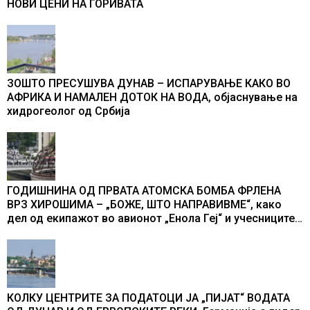
НОВИ ЦЕНИ НА ГОРИВАТА
ЗОШТО ПРЕСУШУВА ДУНАВ – ИСПАРУВАЊЕ КАКО ВО
АФРИКА И НАМАЛЕН ДОТОК НА ВОДА, објаснување на
хидрогеолог од Србија
ГОДИШНИНА ОД ПРВАТА АТОМСКА БОМБА ФРЛЕНА
ВРЗ ХИРОШИМА – „БОЖЕ, ШТО НАПРАВИВМЕ“, како
дел од екипажот во авионот „Енола Геј“ и учесниците
во бомбардирањето го доживуваа овој настан што го
промени текот на историјата
КОЛКУ ЦЕНТРИТЕ ЗА ПОДАТОЦИ ЈА „ПИЈАТ“ ВОДАТА