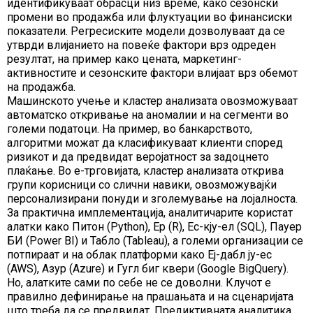
идентификуваат обрасци низ време, како сезонски
промени во продажба или флуктуации во финансиски
показатели. Регресиските модели дозволуваат да се
утврди влијанието на повеќе фактори врз одреден
резултат, на пример како цената, маркетинг-
активностите и сезонските фактори влијаат врз обемот
на продажба.
Машинското учење и кластер анализата овозможуваат
автоматско откривање на аномалии и на сегменти во
големи податоци. На пример, во банкарството,
алгоритми можат да класификуваат клиенти според
ризикот и да предвидат веројатност за задоцнето
плаќање. Во е-трговијата, кластер анализата открива
групи корисници со слични навики, овозможувајќи
персонализирани понуди и зголемување на лојалноста.
За практична имплементација, аналитичарите користат
алатки како Питон (Python), Ер (R), Ес-кју-ел (SQL), Пауер
БИ (Power BI) и Табло (Tableau), а големи организации се
потпираат и на облак платформи како Еј-дабл ју-ес
(AWS), Азур (Azure) и Гугл биг квери (Google BigQuery).
Но, алатките сами по себе не се доволни. Клучот е
правилно дефинирање на прашањата и на сценаријата
што треба да се предвидат. Предиктивната аналитика