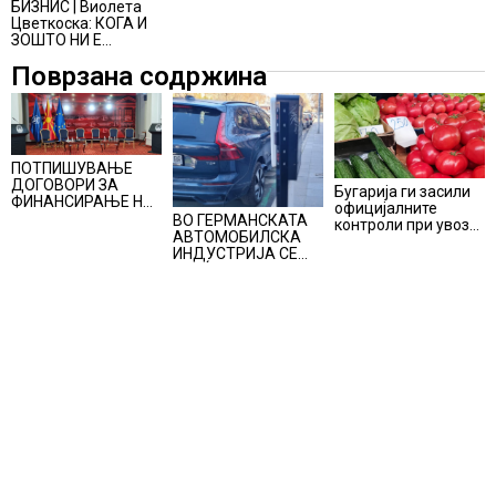
интелигенција:
бизнис-одлуки
БИЗНИС | Виолета
Дијагностичка
Цветкоска: КОГА И
аналитика во
ЗОШТО НИ Е
служба на
ПОТРЕБНА
Поврзана содржина
економијата и на
ПРЕСКРИПТИВНА
бизнисот
АНАЛИТИКА?
ПОТПИШУВАЊЕ
ДОГОВОРИ ЗА
Бугарија ги засили
ФИНАНСИРАЊЕ НА
официјалните
ПРУГАТА КРИВА
ВО ГЕРМАНСКАТА
контроли при увоз
ПАЛАНКА-ДЕВЕ
АВТОМОБИЛСКА
на македонско
БАИР
ИНДУСТРИЈА СЕ
свежо овошје,
ВРАЌА
домати и пиперки,
ОПТИМИЗМОТ
објави АХВ