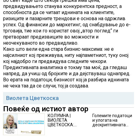
Во свет каде што секоја грешка има цена,
предвидувањето станува конкурентска предност, а
способноста да се читаат иднината на клиентите,
ризиците и пазарните трендови е основа на одржлив
успех. Од финансии до маркетинг, од снабдување до е-
трговија, тие кои го користат овој „втор поглед“ ги
претвораат предизвиците во можности и
неочекуваното во предвидливо.
Како што вели една стара бизнис-максима: не е
најсилниот кој преживува, ниту најпаметниот, туку оној
кој најдобро ги предвидува следните чекори.
Предиктивната аналитика е токму таа моќ, да гледаш
напред, да учиш од бројките и да дејствуваш однапред.
Во ерата на податоци, бизнисот кој ја разбира иднината
не чека таа да се случи, тој ја создава.
Виолета Цветкоска
Повеќе од истиот автор
КОЛУМНА |
Големите податоци
ВИОЛЕТА
и улогата на
ЦВЕТКОСКА:
дескриптивната
Дијагнозата е
аналитика во
новата
донесувањето