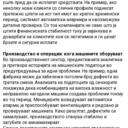
уште пред да се исплатат средствата. На пример, ако
неколку нови клиенти со слични профили поднесат
претежно штети на ист тип имот во краток временски
период, системот автоматски алармира и овозможува
детална проверка. Со тоа компанијата не само што ја
штити финансиската стабилност туку ја зајакнува и
довербата на клиентите кои се легитимни и ги ценат
брзите и сигурни исплати.
Производство и операции: кога машините зборуваат
Во производствениот сектор, предиктивната аналитика
ја претвора историјата на машинските податоци во
предупредувања за идни проблеми. На пример, една
фабрика може да забележи поголем број дефекти во
третата смена. Анализата на податоците од сензорите
покажува дека комбинацијата на висока влажност и
неправилно нагодени машини создава проблеми токму
во тој период. Менаџерите воведуваат автоматски
аларми, ја приспособуваат вентилацијата и редовно ја
проверуваат машината. Како резултат, дефектите се
намалуваат, производството станува стабилно и
загубите се минимизираат.