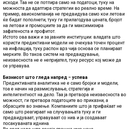
исходи. Таа не се потпира само на податоци, туку на
можноста да адаптира стратегии во реално време. На
пример, авиокомпанија не предвидува само кои летови
ќе бидат пополнети, туку ги прилагодува цената, бројот
на летови и промоциите за да ги максимизира
зафатеноста и профитот.
Истото ова важи и за јавните институции: владата што
користи предиктивни модели не очекува точен процент
на инфлација, туку распон врз чија основа се планираат
мерките. Во таков систем на предвидување,
неизвесноста не е непријател, туку ресурс кој може да
се управува.
Бизнисот што гледа напред − успева
Предиктивната аналитика не е само бројки и модели,
тоа е начин на размислување, стратегија и
интелигентност на дело. Таа ја претвора неизвесноста во
можност, ги претвора податоците во приказни, а
обрасците во знаење. Компаниите што ја прифаќаат не
само што реагираат на случувањата туку и ги
предвидуваат, управуваат со нив и ја создаваат
посакуваната иднина.