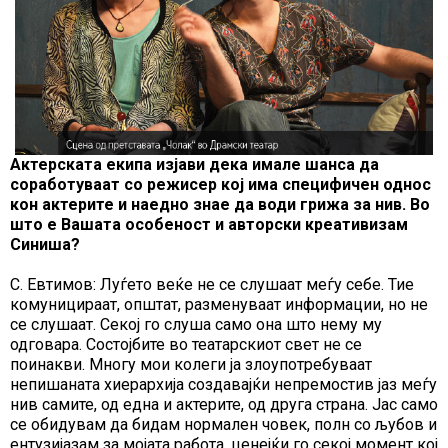
Актерската екипа изјави дека имале шанса да
соработуваат со режисер кој има специфичен однос
кон актерите и наедно знае да води грижа за нив. Во
што е Вашата особеност и авторски креативизам
Синиша?
С. Евтимов: Луѓето веќе не се слушаат меѓу себе. Тие
комуницираат, општат, разменуваат информации, но не
се слушаат. Секој го слуша само она што нему му
одговара. Состојбите во театарскиот свет не се
поинакви. Многу мои колеги ја злоупотребуваат
непишаната хиерархија создавајќи непремостив јаз меѓу
нив самите, од една и актерите, од друга страна. Јас само
се обидувам да бидам нормален човек, полн со љубов и
ентузијазам за мојата работа, ценејќи го секој момент кој