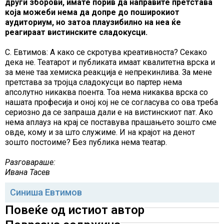
други зборови, имате порив да направите претстава
која можеби нема да допре до поширокиот
аудиториум, но затоа плаузибилно на неа ќе
реагираат вистинските сладокусци.
С. Евтимов: А како се скротува креативноста? Секако
дека не. Театарот и публиката имаат квалитетна врска и
за мене таа хемиска реакција е непрекинлива. За мене
претстава за тројца сладокусци во партер нема
апсолутно никаква поента. Тоа нема никаква врска со
нашата професија и оној кој не се согласува со ова треба
сериозно да се запраша дали е на вистинскиот пат. Ако
нема аплауз на крај се поставува прашањето зошто сме
овде, кому и за што служиме. И на крајот на денот
зошто постоиме? Без публика нема театар.
Разговараше:
Ивана Тасев
Синиша Евтимов
Повеќе од истиот автор