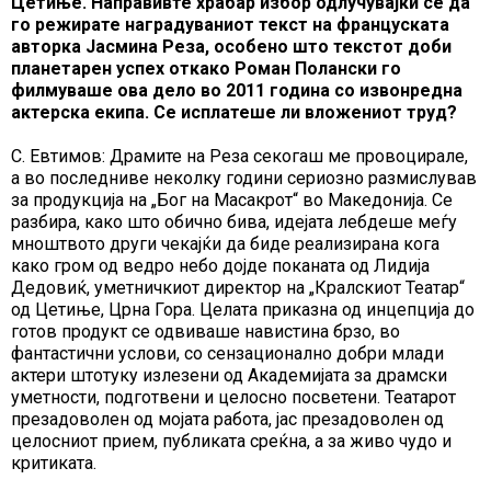
Цетиње. Направивте храбар избор одлучувајќи се да
го режирате наградуваниот текст на француската
авторка Јасмина Реза, особено што текстот доби
планетарен успех откако Роман Полански го
филмуваше ова дело во 2011 година со извонредна
актерска екипа. Се исплатеше ли вложениот труд?
С. Евтимов: Драмите на Реза секогаш ме провоцирале,
а во последниве неколку години сериозно размислував
за продукција на „Бог на Масакрот“ во Македонија. Се
разбира, како што обично бива, идејата лебдеше меѓу
мноштвото други чекајќи да биде реализирана кога
како гром од ведро небо дојде поканата од Лидија
Дедовиќ, уметничкиот директор на „Кралскиот Театар“
од Цетиње, Црна Гора. Целата приказна од инцепција до
готов продукт се одвиваше навистина брзо, во
фантастични услови, со сензационално добри млади
актери штотуку излезени од Академијата за драмски
уметности, подготвени и целосно посветени. Театарот
презадоволен од мојата работа, јас презадоволен од
целосниот прием, публиката среќна, а за живо чудо и
критиката.