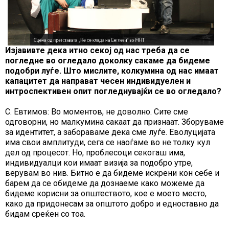
Изјавивте дека итно секој од нас треба да се
погледне во огледало доколку сакаме да бидеме
подобри луѓе. Што мислите, колкумина од нас имаат
капацитет да направат чесен индивидуелен и
интроспективен опит погледнувајќи се во огледало?
С. Евтимов: Во моментов, не доволно. Сите сме
одговорни, но малкумина сакаат да признаат. Зборуваме
за идентитет, а забораваме дека сме луѓе. Еволуцијата
има свои амплитуди, сега се наоѓаме во не толку кул
дел од процесот. Но, проблесоци секогаш има,
индивидуалци кои имаат визија за подобро утре,
верувам во нив. Битно е да бидеме искрени кон себе и
барем да се обидеме да дознаеме како можеме да
бидеме корисни за општеството, кое е моето место,
како да придонесам за општото добро и едноставно да
бидам среќен со тоа.