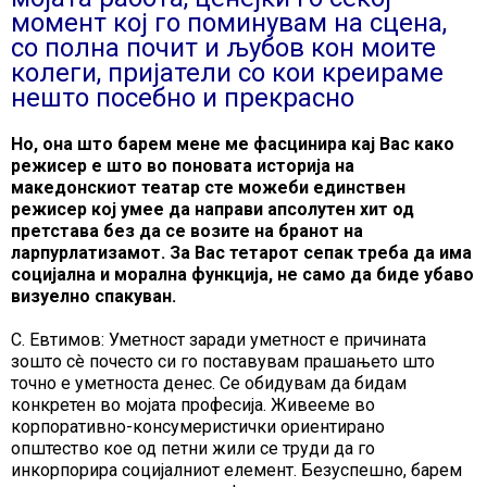
момент кој го поминувам на сцена,
со полна почит и љубов кон моите
колеги, пријатели со кои креираме
нешто посебно и прекрасно
Но, она што барем мене ме фасцинира кај Вас како
режисер е што во поновата историја на
македонскиот театар сте можеби единствен
режисер кој умее да направи апсолутен хит од
претстава без да се возите на бранот на
ларпурлатизамот. За Вас тетарот сепак треба да има
социјална и морална функција, не само да биде убаво
визуелно спакуван.
С. Евтимов: Уметност заради уметност е причината
зошто сè почесто си го поставувам прашањето што
точно е уметноста денес. Се обидувам да бидам
конкретен во мојата професија. Живееме во
корпоративно-консумеристички ориентирано
општество кое од петни жили се труди да го
инкорпорира социјалниот елемент. Безуспешно, барем