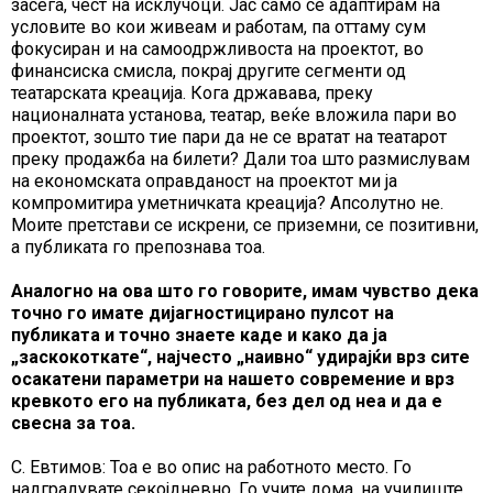
засега, чест на исклучоци. Јас само се адаптирам на
условите во кои живеам и работам, па оттаму сум
фокусиран и на самоодржливоста на проектот, во
финансиска смисла, покрај другите сегменти од
театарската креација. Кога државава, преку
националната установа, театар, веќе вложила пари во
проектот, зошто тие пари да не се вратат на театарот
преку продажба на билети? Дали тоа што размислувам
на економската оправданост на проектот ми ја
компромитира уметничката креација? Апсолутно не.
Моите претстави се искрени, се приземни, се позитивни,
а публиката го препознава тоа.
Аналогно на ова што го говорите, имам чувство дека
точно го имате дијагностицирано пулсот на
публиката и точно знаете каде и како да ја
„заскокоткате“, најчесто „наивно“ удирајќи врз сите
осакатени параметри на нашето современие и врз
кревкото его на публиката, без дел од неа и да е
свесна за тоа.
С. Евтимов: Тоа е во опис на работното место. Го
надградувате секојдневно. Го учите дома, на училиште,