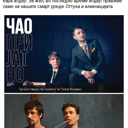
бара апдејт. За жал, во последно време апдејт правиме
само на нашите смарт уреди. Оттука и алиенацијата.