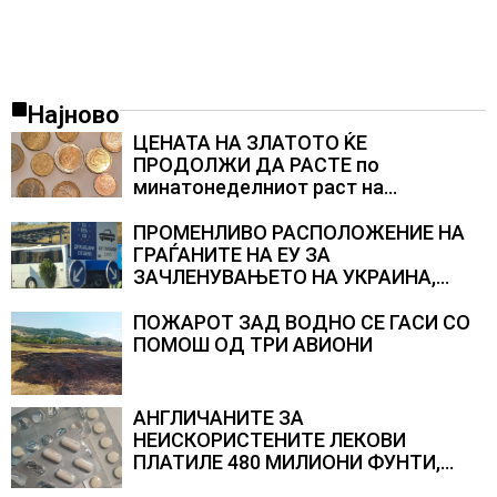
Најново
ЦЕНАТА НА ЗЛАТОТО ЌЕ
ПРОДОЛЖИ ДА РАСТЕ по
минатонеделниот раст на
вредноста на благородниот метал
ПРОМЕНЛИВО РАСПОЛОЖЕНИЕ НА
ГРАЃАНИТЕ НА ЕУ ЗА
ЗАЧЛЕНУВАЊЕТО НА УКРАИНА,
изненадува каква е поддршката од
Полска, Франција и Германија
ПОЖАРОТ ЗАД ВОДНО СЕ ГАСИ СО
ПОМОШ ОД ТРИ АВИОНИ
АНГЛИЧАНИТЕ ЗА
НЕИСКОРИСТЕНИТЕ ЛЕКОВИ
ПЛАТИЛЕ 480 МИЛИОНИ ФУНТИ,
повик до пациентите да бараат