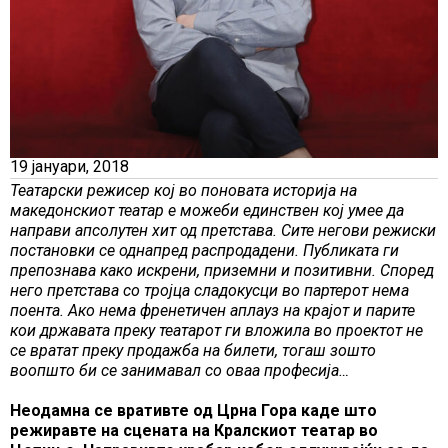
19 јануари, 2018
Театарски режисер кој во поновата историја на
македонскиот театар е можеби единствен кој умее да
направи апсолутен хит од претстава. Сите негови режиски
постановки се однапред распродадени. Публиката ги
препознава како искрени, приземни и позитивни. Според
него претстава со тројца сладокусци во партерот нема
поента. Ако нема френетичен аплауз на крајот и парите
кои државата преку театарот ги вложила во проектот не
се вратат преку продажба на билети, тогаш зошто
воопшто би се занимавал со оваа професија…
Неодамна се вративте од Црна Гора каде што
режиравте на сцената на Кралскиот театар во