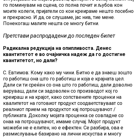
го поминувам на сцена, со полна почит и љубов кон
моите колеги, пријатели со кои креираме нешто посебно
и прекрасно. И да, се слушаме, јас нив, тие мене.
Понекогаш малите нешта се многу битни.
Претстави распродадени до последен билет
Радикална редукција на опипливоста. Денес
квантитетот е во очајничка надеж да го достигне
квантитетот, но дали?
С. Евтимов: Кому како му чини. Битно е да знаеш зошто
го работиш она што го работиш и која е крајната цел.
Дали си ти среќен со она што го работиш, дали доволно
веруваш, дали си задоволен со производот кој го
креираш и на крајот, како сопствените проценки на
квалитетот на готовиот продукт соодветствуваат со
реалниот прием на продуктот кај потрошувачот /
публиката. Доколку мојата проценка се совпадне со
онаа на потрошувачот, имаме случај. Мојот продукт
можеби не е елитен, но е ефектен. Се разбира, ова е
размислување базирано на лични искуства и многу