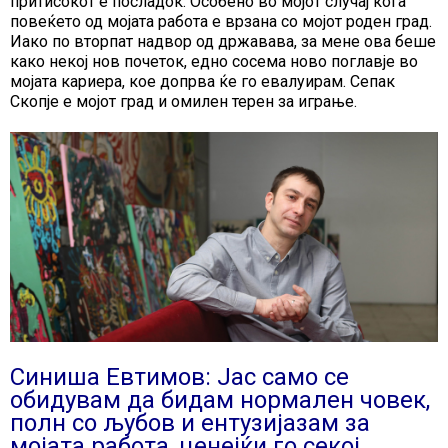
притисокот е посладок. Особено во мојот случај кога
повеќето од мојата работа е врзана со мојот роден град.
Иако по вторпат надвор од државава, за мене ова беше
како некој нов почеток, едно сосема ново поглавје во
мојата кариера, кое допрва ќе го евалуирам. Сепак
Скопје е мојот град и омилен терен за играње.
Синиша Евтимов: Јас само се
обидувам да бидам нормален човек,
полн со љубов и ентузијазам за
мојата работа, ценејќи го секој