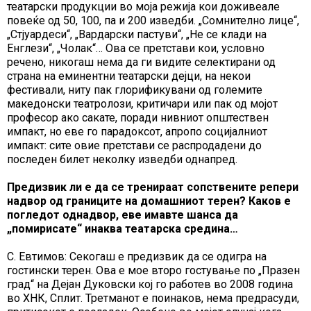
театарски продукции во моја режија кои доживеале
повеќе од 50, 100, па и 200 изведби. „Сомнително лице“,
„Стјуардеси“, „Вардарски пастуви“, „Не се клади на
Енглези“, „Чолак“… Ова се претстави кои, условно
речено, никогаш нема да ги видите селектирани од
страна на еминентни театарски дејци, на некои
фестивали, ниту пак глорификувани од големите
македонски театролози, критичари или пак од мојот
професор ако сакате, поради нивниот општествен
импакт, но еве го парадоксот, апропо социјалниот
импакт: сите овие претстави се распродадени до
последен билет неколку изведби однапред.
Предизвик ли е да се тренираат сопствените репери
надвор од границите на домашниот терен? Каков е
погледот однадвор, еве имавте шанса да
„помирисате“ инаква театарска средина…
С. Евтимов: Секогаш е предизвик да се одигра на
гостински терен. Ова е мое второ гостување по „Празен
град“ на Дејан Дуковски кој го работев во 2008 година
во ХНК, Сплит. Третманот е поинаков, нема предрасуди,