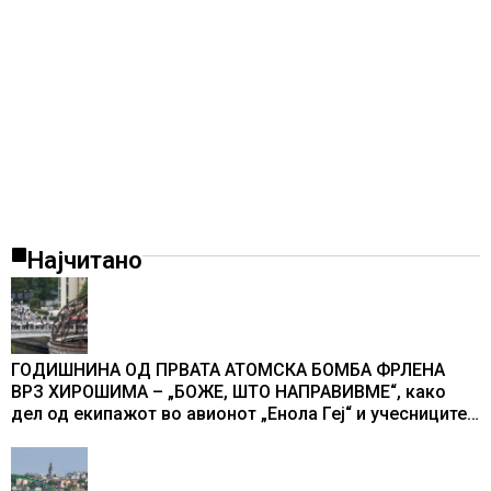
Најчитано
ГОДИШНИНА ОД ПРВАТА АТОМСКА БОМБА ФРЛЕНА
ВРЗ ХИРОШИМА – „БОЖЕ, ШТО НАПРАВИВМЕ“, како
дел од екипажот во авионот „Енола Геј“ и учесниците
во бомбардирањето го доживуваа овој настан што го
промени текот на историјата