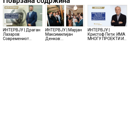
Поврзана содржина
ИНТЕРВЈУ | Драган
ИНТЕРВЈУ | Марјан
ИНТЕРВЈУ |
Лазаров:
Максимилијан
Кристоф Пети: ИМА
Современиот
Денков:
МНОГУ ПРОЕКТИ И
бизнис не бара
СОЗДАВАМ
ПОНУДИ НА МАСА,
правно мислење,
ВНИМАТЕЛНО
НО ТИЕ НЕ СЕ
туку правно
ОСМИСЛЕНИ
МАТЕРИЈАЛИЗИРААТ
одржливо деловно
ПРОСТОРИ
решение