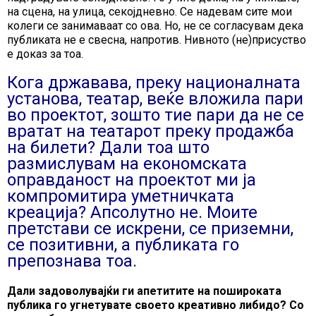
на сцена, на улица, секојдневно. Се надевам сите мои
колеги се занимаваат со ова. Но, не се согласувам дека
публиката не е свесна, напротив. Нивното (не)присуство
е доказ за тоа.
Кога државава, преку националната
установа, театар, веќе вложила пари
во проектот, зошто тие пари да не се
вратат на театарот преку продажба
на билети? Дали тоа што
размислувам на економската
оправданост на проектот ми ја
компромитира уметничката
креација? Апсолутно не. Моите
претстави се искрени, се приземни,
се позитивни, а публиката го
препознава тоа.
Дали задоволувајќи ги апетитите на пошироката
публика го угнетувате своето креативно либидо? Со