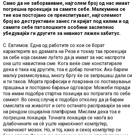
Само да не заборавивме, најголем број од нас имаат
погрешна проекција за самите себе. Малкумина се
тие кои постојано се преиспитуваат, најголемиот
број во деструктивен занес ги кријат под килим и од
самите себе патолошките особини заслепено
убедувајќи ги другите за нивниот лажен хабитус.
С. Евтимов: Една од работите со кои се борат
карактерите во драмата на Реза е токму таа проекција
за себе која сакаме луѓето да ја имаат за нас наспроти
она што навистина сме. Кога веќе сме констатирале
дека е така кај другите, тоа е добар почеток. Ако барем
малку размислуваш, многу бргу ќе се запрашаш дали си
и ти таков. Мојата професија е поврзана со поставување
прашања и постојано барање одговори. Можеби поради
тоа имам подобра стартна позиција во потрагата по себе
самиот. Во секој случај е подобро отколку да ја барам
смислата на животот и сето останато расправајќи за неа
на рендом социјална платформа. Мислам дека тоа е
погрешна локација. Точната локација се наоѓа во
длабочините на сè уште најмоќниот компјутер,
човечкиот мозок. Но, и тој, како и секој компјутер си