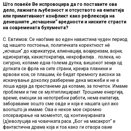
Што повеќе Ве испровоцира да го поставите ова
дело, лажната љубезност и отсуството на емпатија
или примитивниот конфликт како рефлексија на
денешните „исчашени“ вредности и ниските страсти
на современата булумента?
С. Евтимов: Се наоѓаме во еден навистина чуден период
од нашето постоење, политичката коректност нè
„исчаши“ до карикатури, алиенација, воајеризам, војни,
идиократија, какистократија, некрофилија… полека, но
сигурно, копаме една голема дупка, вишокот земја од
дупката се фрла на сите страни, креира планини и
врвови кои, се плашам, ќе бидат премногу високи за
искачување доколку разбереме дека можеби и не е
лоша идеја да престанеме да копаме, за почеток. Имаме
проблеми и тие се мултиплицираат. Трошиме енергија,
време, емоции за непотребни работи, нема емпатија,
забораваме зошто сме овде и која е нашата цел ако
воопшто ја имаме. Ова е некое мое скромно
опсервирање на моментот, од континуираната
(д)еволуција на човечката раса. „Бог на масакрот“ е
фантастична драма која и тоа како ги отвора овие