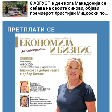
само лекови што навистина им се
8 АВГУСТ е ден кога Македонија се
потребни
сеќава на своите синови, објави
премиерот Христијан Мицкоски по
повод 25 годишнината од
загинувањето на десетмината
прилепски бранители
ПРЕТПЛАТИ СЕ