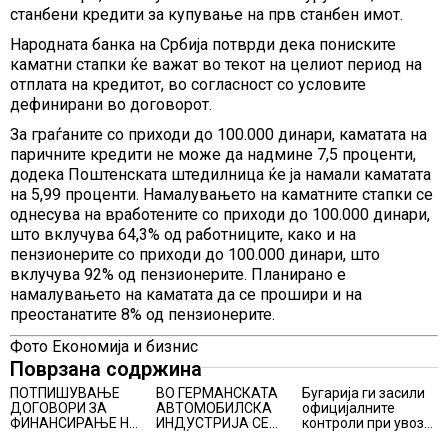
станбени кредити за купување на прв станбен имот.
Народната банка на Србија потврди дека пониските
каматни стапки ќе важат во текот на целиот период на
отплата на кредитот, во согласност со условите
дефинирани во договорот.
За граѓаните со приходи до 100.000 динари, каматата на
паричните кредити не може да надмине 7,5 проценти,
додека Поштенската штедилница ќе ја намали каматата
на 5,99 проценти. Намалувањето на каматните стапки се
однесува на вработените со приходи до 100.000 динари,
што вклучува 64,3% од работниците, како и на
пензионерите со приходи до 100.000 динари, што
вклучува 92% од пензионерите. Планирано е
намалувањето на каматата да се прошири и на
преостанатите 8% од пензионерите.
Фото Економија и бизнис
Поврзана содржина
ПОТПИШУВАЊЕ
ВО ГЕРМАНСКАТА
Бугарија ги засили
ДОГОВОРИ ЗА
АВТОМОБИЛСКА
официјалните
ФИНАНСИРАЊЕ НА
ИНДУСТРИЈА СЕ
контроли при увоз
ПРУГАТА КРИВА
ВРАЌА
на македонско