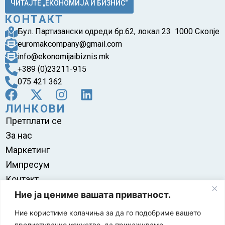
ЧИТАЈТЕ „ЕКОНОМИЈА И БИЗНИС“
КОНТАКТ
Бул. Партизански одреди бр.62, локал 23 1000 Скопје
euromakcompany@gmail.com
info@ekonomijaibiznis.mk
+389 (0)23211-915
075 421 362
ЛИНКОВИ
Претплати се
За нас
Маркетинг
Импресум
Контакт
Правила на користење
Ние ја цениме вашата приватност.
Ние користиме колачиња за да го подобриме вашето
прелистувачко искуство, да прикажуваме