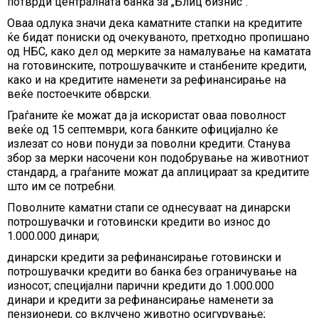
потврди централната банка за „Блиц бизнис“.
Оваа одлука значи дека каматните стапки на кредитите
ќе бидат пониски од очекуваното, претходно пропишано
од НБС, како дел од мерките за намалување на каматата
на готовинските, потрошувачките и станбените кредити,
како и на кредитите наменети за рефинансирање на
веќе постоечките обврски.
Граѓаните ќе можат да ја искористат оваа поволност
веќе од 15 септември, кога банките официјално ќе
излезат со нови понуди за поволни кредити. Станува
збор за мерки насочени кон подобрување на животниот
стандард, а граѓаните можат да аплицираат за кредитите
што им се потребни.
Поволните каматни стапи се однесуваат на динарски
потрошувачки и готовински кредити во износ до
1.000.000 динари;
динарски кредити за рефинансирање готовински и
потрошувачки кредити во банка без ограничување на
износот; специјални парични кредити до 1.000.000
динари и кредити за рефинансирање наменети за
пензионери, со вклучено животно осигурување;