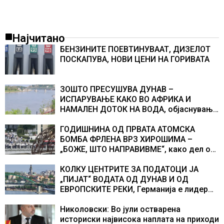
Најчитано
БЕНЗИНИТЕ ПОЕВТИНУВААТ, ДИЗЕЛОТ
ПОСКАПУВА, НОВИ ЦЕНИ НА ГОРИВАТА
ЗОШТО ПРЕСУШУВА ДУНАВ –
ИСПАРУВАЊЕ КАКО ВО АФРИКА И
НАМАЛЕН ДОТОК НА ВОДА, објаснување
на хидрогеолог од Србија
ГОДИШНИНА ОД ПРВАТА АТОМСКА
БОМБА ФРЛЕНА ВРЗ ХИРОШИМА –
„БОЖЕ, ШТО НАПРАВИВМЕ“, како дел од
екипажот во авионот „Енола Геј“ и
учесниците во бомбардирањето го
КОЛКУ ЦЕНТРИТЕ ЗА ПОДАТОЦИ ЈА
доживуваа овој настан што го промени
„ПИЈАТ“ ВОДАТА ОД ДУНАВ И ОД
текот на историјата
ЕВРОПСКИТЕ РЕКИ, Германија е лидер
во Европа по бројот на изградени
центри за податоци
Николовски: Во јули остварена
историски највисока наплата на приходи