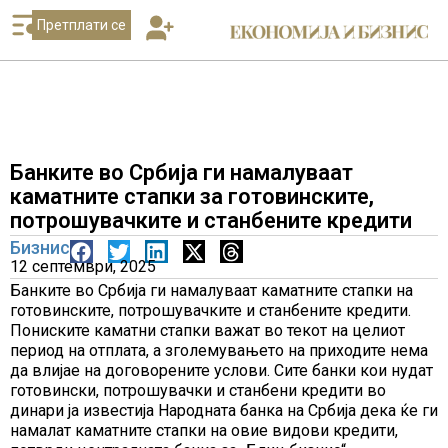
Претплати се
Банките во Србија ги намалуваат
каматните стапки за готовинските,
потрошувачките и станбените кредити
Бизнис
12 септември, 2025
Банките во Србија ги намалуваат каматните стапки на
готовинските, потрошувачките и станбените кредити.
Пониските каматни стапки важат во текот на целиот
период на отплата, а зголемувањето на приходите нема
да влијае на договорените услови. Сите банки кои нудат
готовински, потрошувачки и станбени кредити во
динари ја известија Народната банка на Србија дека ќе ги
намалат каматните стапки на овие видови кредити,