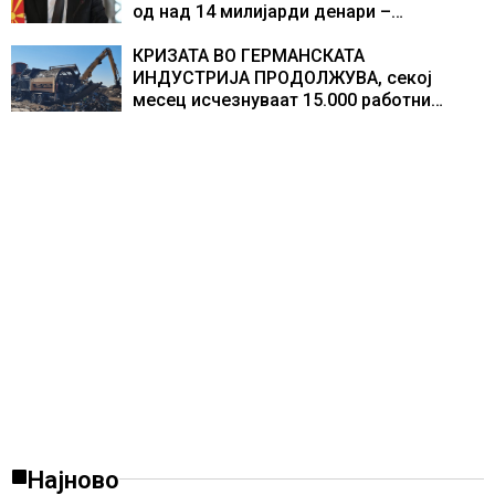
од над 14 милијарди денари –
изградивме систем што испорачува
резултати
КРИЗАТА ВО ГЕРМАНСКАТА
ИНДУСТРИЈА ПРОДОЛЖУВА, секој
месец исчезнуваат 15.000 работни
места
Најново