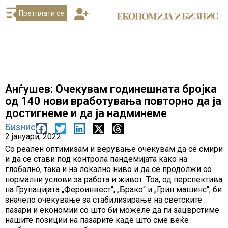
Претплати се
Анѓушев: Очекувам годинешната бројка
од 140 нови вработувања повторно да ја
достигнеме и да ја надминеме
Бизнис
2 јануари, 2022
Со реален оптимизам и верување очекувам да се смири
и да се стави под контрола пандемијата како на
глобално, така и на локално ниво и да се продолжи со
нормални услови за работа и живот. Тоа, од перспектива
на Групацијата „Фероинвест“, „Брако“ и „Грин машинс“, би
значело очекување за стабилизирање на светските
пазари и економии со што би можеле да ги зацврстиме
нашите позиции на пазарите каде што сме веќе