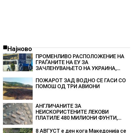
Најново
ПРОМЕНЛИВО РАСПОЛОЖЕНИЕ НА
ГРАЃАНИТЕ НА ЕУ ЗА
ЗАЧЛЕНУВАЊЕТО НА УКРАИНА,
изненадува каква е поддршката од
Полска, Франција и Германија
ПОЖАРОТ ЗАД ВОДНО СЕ ГАСИ СО
ПОМОШ ОД ТРИ АВИОНИ
АНГЛИЧАНИТЕ ЗА
НЕИСКОРИСТЕНИТЕ ЛЕКОВИ
ПЛАТИЛЕ 480 МИЛИОНИ ФУНТИ,
повик до пациентите да бараат
само лекови што навистина им се
8 АВГУСТ е ден кога Македонија се