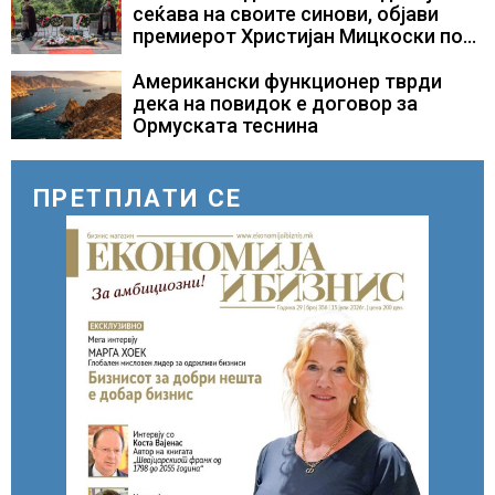
потребни
сеќава на своите синови, објави
премиерот Христијан Мицкоски по
повод 25 годишнината од
загинувањето на десетмината
Американски функционер тврди
прилепски бранители
дека на повидок е договор за
Ормуската теснина
ПРЕТПЛАТИ СЕ