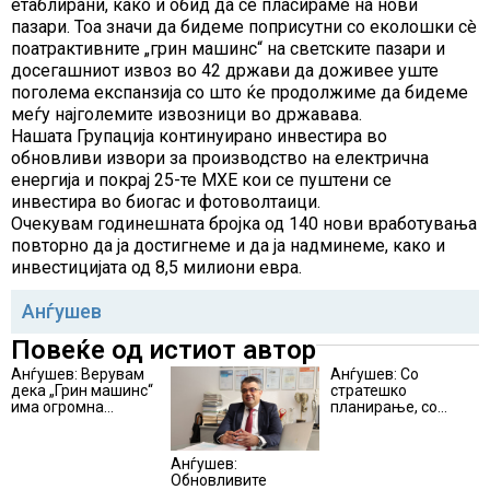
етаблирани, како и обид да се пласираме на нови
пазари. Тоа значи да бидеме поприсутни со еколошки сè
поатрактивните „грин машинс“ на светските пазари и
досегашниот извоз во 42 држави да доживее уште
поголема експанзија со што ќе продолжиме да бидеме
меѓу најголемите извозници во државава.
Нашата Групација континуирано инвестира во
обновливи извори за производство на електрична
енергија и покрај 25-те МХЕ кои се пуштени се
инвестира во биогас и фотоволтаици.
Очекувам годинешната бројка од 140 нови вработувања
повторно да ја достигнеме и да ја надминеме, како и
инвестицијата од 8,5 милиони евра.
Анѓушев
Повеќе од истиот автор
Анѓушев: Верувам
Анѓушев: Со
дека „Грин машинс“
стратешко
има огромна
планирање, со
перспектива во
визија и со многу
следниов период да
работа до подобра
го зголеми
општина како за
Анѓушев:
значително својот
граѓаните, така и за
Обновливите
удел на пазарот во
бизнис-заедницата