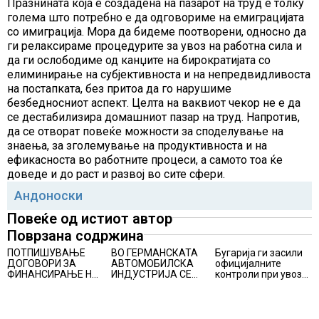
Празнината која е создадена на пазарот на труд е толку
голема што потребно е да одговориме на емиграцијата
со имиграција. Мора да бидеме поотворени, односно да
ги релаксираме процедурите за увоз на работна сила и
да ги ослободиме од канџите на бирократијата со
елиминирање на субјективноста и на непредвидливоста
на постапката, без притоа да го нарушиме
безбедносниот аспект. Целта на ваквиот чекор не е да
се дестабилизира домашниот пазар на труд. Напротив,
да се отворат повеќе можности за споделување на
знаења, за зголемување на продуктивноста и на
ефикасноста во работните процеси, а самото тоа ќе
доведе и до раст и развој во сите сфери.
Андоноски
Повеќе од истиот автор
Поврзана содржина
ПОТПИШУВАЊЕ
ВО ГЕРМАНСКАТА
Бугарија ги засили
ДОГОВОРИ ЗА
АВТОМОБИЛСКА
официјалните
ФИНАНСИРАЊЕ НА
ИНДУСТРИЈА СЕ
контроли при увоз
ПРУГАТА КРИВА
ВРАЌА
на македонско
ПАЛАНКА-ДЕВЕ
ОПТИМИЗМОТ
свежо овошје,
БАИР
домати и пиперки,
објави АХВ