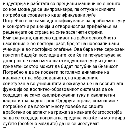
индустрија и работата со прецизни машини не е нешто
со кое може да се импровизира, па оттука и силната
потреба од соодветно квалификувани луѓе.
Потребно е не само идентификување на проблемот туку
и конкретни решенија и отвореност за прифаќање на
решенијата од страна на сите засегнати страни.
Емиграцијата, односно одливот на работоспособното
население е во постојан раст, бројот на новозапишани
ученици е во постојано опаѓање. Ова бара итен сериозен
пристап бидејќи последиците кои ќе ги почувствува на
долг рок не само металната индустрија туку и целиот
приватен сектор можат да бидат погубни за бизнисот.
Потребно е да се посвети поголемо внимание на
квалитетот на образованието, на кариерните
советувања во училиштата и оживување на воспитната
функција од воспитно-образовниот систем за да се
создадат не само квалификувани туку и квалитетни
кадри, и тоа на долг рок. Од друга страна, компаниите
потребно е да вложат многу повеќе во своите
вработени од аспект на грижа за нивната благосостојба
за да се создаде попријатна средина која ќе ги мотивира
луѓето (особено младите) да не се иселуваат.