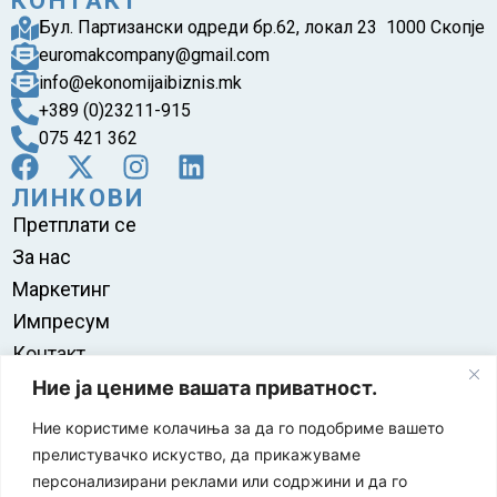
КОНТАКТ
Бул. Партизански одреди бр.62, локал 23 1000 Скопје
euromakcompany@gmail.com
info@ekonomijaibiznis.mk
+389 (0)23211-915
075 421 362
ЛИНКОВИ
Претплати се
За нас
Маркетинг
Импресум
Контакт
Правила на користење
Ние ја цениме вашата приватност.
Ние користиме колачиња за да го подобриме вашето
прелистувачко искуство, да прикажуваме
персонализирани реклами или содржини и да го