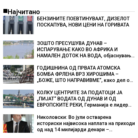
Најчитано
БЕНЗИНИТЕ ПОЕВТИНУВААТ, ДИЗЕЛОТ
ПОСКАПУВА, НОВИ ЦЕНИ НА ГОРИВАТА
ЗОШТО ПРЕСУШУВА ДУНАВ –
ИСПАРУВАЊЕ КАКО ВО АФРИКА И
НАМАЛЕН ДОТОК НА ВОДА, објаснување
на хидрогеолог од Србија
ГОДИШНИНА ОД ПРВАТА АТОМСКА
БОМБА ФРЛЕНА ВРЗ ХИРОШИМА –
„БОЖЕ, ШТО НАПРАВИВМЕ“, како дел од
екипажот во авионот „Енола Геј“ и
учесниците во бомбардирањето го
КОЛКУ ЦЕНТРИТЕ ЗА ПОДАТОЦИ ЈА
доживуваа овој настан што го промени
„ПИЈАТ“ ВОДАТА ОД ДУНАВ И ОД
текот на историјата
ЕВРОПСКИТЕ РЕКИ, Германија е лидер
во Европа по бројот на изградени
центри за податоци
Николовски: Во јули остварена
историски највисока наплата на приходи
од над 14 милијарди денари –
изградивме систем што испорачува